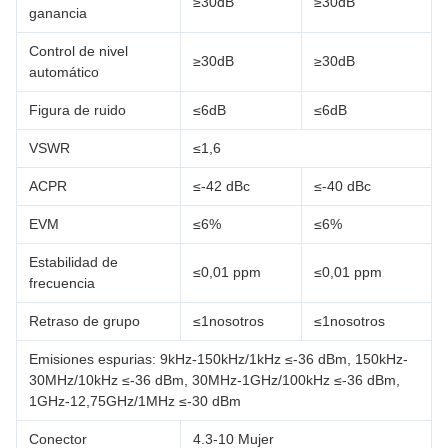
≥30dB
≥30dB
ganancia
Control de nivel
≥30dB
≥30dB
automático
Figura de ruido
≤6dB
≤6dB
VSWR
≤1,6
ACPR
≤-42 dBc
≤-40 dBc
EVM
≤6%
≤6%
Estabilidad de
≤0,01 ppm
≤0,01 ppm
frecuencia
Retraso de grupo
≤1nosotros
≤1nosotros
Emisiones espurias: 9kHz-150kHz/1kHz ≤-36 dBm, 150kHz-
30MHz/10kHz ≤-36 dBm, 30MHz-1GHz/100kHz ≤-36 dBm,
1GHz-12,75GHz/1MHz ≤-30 dBm
Conector
4.3-10 Mujer