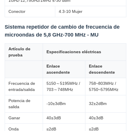
1GHz-12,75GHz/1MHz ≤-30 dBm
Conector
4.3-10 Mujer
Sistema repetidor de cambio de frecuencia de
microondas de 5,8 GHz-700 MHz - MU
Artículo de
Especificaciones eléctricas
prueba
Enlace
Enlace
ascendente
descendente
Frecuencia de
5150～5195MHz /
758~803MHz /
entrada/salida
703～748MHz
5750~5795MHz
Potencia de
-10±3dBm
32±2dBm
salida
Ganar
40±3dB
40±3dB
Onda
≤2dB
≤2dB