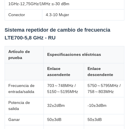
1GHz-12,75GHz/1MHz ≤-30 dBm
Conector
4.3-10 Mujer
Sistema repetidor de cambio de frecuencia
LTE700-5,8 GHz - RU
Artículo de
Especificaciones eléctricas
prueba
Enlace
Enlace
ascendente
descendente
Frecuencia de
703～748MHz /
5750～5795MHz /
entrada/salida
5150～5195MHz
758～803MHz
Potencia de
32±2dBm
-10±3dBm
salida
Ganar
50±3dB
50±3dB