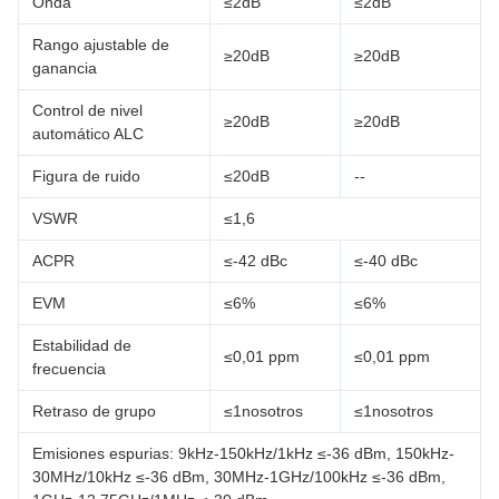
Onda
≤2dB
≤2dB
Rango ajustable de
≥20dB
≥20dB
ganancia
Control de nivel
≥20dB
≥20dB
automático ALC
Figura de ruido
≤20dB
--
VSWR
≤1,6
ACPR
≤-42 dBc
≤-40 dBc
EVM
≤6%
≤6%
Estabilidad de
≤0,01 ppm
≤0,01 ppm
frecuencia
Retraso de grupo
≤1nosotros
≤1nosotros
Emisiones espurias: 9kHz-150kHz/1kHz ≤-36 dBm, 150kHz-
30MHz/10kHz ≤-36 dBm, 30MHz-1GHz/100kHz ≤-36 dBm,