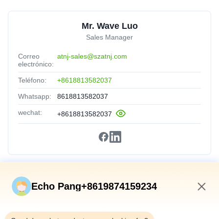
Mr. Wave Luo
Sales Manager
Correo
atnj-sales@szatnj.com
electrónico:
Teléfono:
+8618813582037
Whatsapp:
8618813582037
wechat:
+8618813582037
Vínculos Rápidos
Echo Pang+8619874159234
En Casa
6:59 AM
Productos