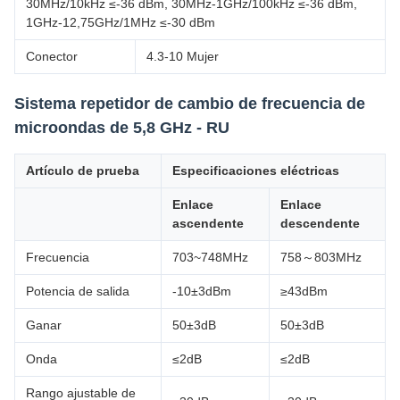
30MHz/10kHz ≤-36 dBm, 30MHz-1GHz/100kHz ≤-36 dBm,
1GHz-12,75GHz/1MHz ≤-30 dBm
Conector
4.3-10 Mujer
Sistema repetidor de cambio de frecuencia de
microondas de 5,8 GHz - RU
Artículo de prueba
Especificaciones eléctricas
Enlace
Enlace
ascendente
descendente
Frecuencia
703~748MHz
758～803MHz
Potencia de salida
-10±3dBm
≥43dBm
Ganar
50±3dB
50±3dB
Onda
≤2dB
≤2dB
Rango ajustable de