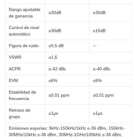
Rango ajustable
≥30dB
≥30dB
de ganancia
Control de nivel
≥30dB
≥15dB
automático
Figura de ruido
≤5,5 dB
--
VSWR
≤1,6
ACPR
≤-42 dBc
≤-40 dBc
EVM
≤6%
≤6%
Estabilidad de
≤0,01 ppm
≤0,01 ppm
frecuencia
Retraso de
≤1μs
≤1μs
grupo
Emisiones espurias: 9kHz-150kHz/1kHz ≤-36 dBm, 150kHz-
30MHz/10kHz ≤-36 dBm, 30MHz-1GHz/100kHz ≤-36 dBm,