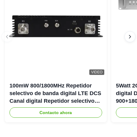
VIDEO
100mW 800/1800MHz Repetidor
5Watt 2
selectivo de banda digital LTE DCS
digital
Canal digital Repetidor selectivo
900+180
Bda Pico
DAS Rep
Contacto ahora