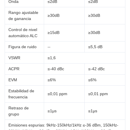
Onda
≤2dB
≤2dB
Rango ajustable
≥30dB
≥30dB
de ganancia
Control de nivel
≥15dB
≥30dB
automático ALC
Figura de ruido
--
≤5,5 dB
VSWR
≤1,6
ACPR
≤-40 dBc
≤-42 dBc
EVM
≤6%
≤6%
Estabilidad de
≤0,01 ppm
≤0,01 ppm
frecuencia
Retraso de
≤1μs
≤1μs
grupo
Emisiones espurias: 9kHz-150kHz/1kHz ≤-36 dBm, 150kHz-