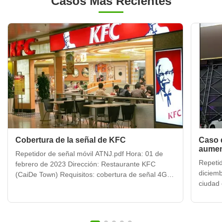
Casos Más Recientes
Cobertura de la señal de KFC
Caso d
aumen
Repetidor de señal móvil ATNJ.pdf Hora: 01 de
ocho 
Repetid
febrero de 2023 Dirección: Restaurante KFC
diciemb
(CaiDe Town) Requisitos: cobertura de señal 4G
ciudad
de China Unicom y China Telecom El restaurante
Requisi
KFC (CaiDe Town) está ubicado en el primer piso
datos d
de Caide Town, CaiTian Road, Futian District,
recién 
Shenzhen.La ubicación ...