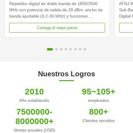
Repetidor fuera del aire Sistema BDA
teléfo
Repetidor digital de doble banda de 1800/3500
ATNJ Wi
MHz con potencia de salida de 20 dBm, ancho de
Sub-Ba
banda ajustable (0,2-30 MHz) y funciones
Digital
inteligentes como control de ganancia automática
Intelli
Consiga el mejor precio
y monitoreo remoto. Diseño compacto para una
time di
cobertura de señal confiable en zonas débiles.
dorman
Automat
Nuestros Logros
2010
95~105+
Año establecido
empleados
7500000-
800+
8000000+
Clientes servidos
Ventas anuales (USD)