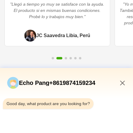
"Llegó a tiempo yo muy se satisface con la ayuda.
"Yo m
El producto si en mismas buenas condiciones.
Tambié
Probé lo y trabajos muy bien."
res
prod
JC Saavedra Libia, Perú
Vínculos Rápidos
Echo Pang+8619874159234
En Casa
10:35 AM
Productos
Good day, what product are you looking for?
Sobre Nosotros
Recorrido Por La Fábrica
Control De Calidad
Contáctenos