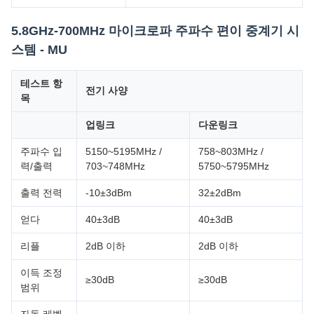
5.8GHz-700MHz 마이크로파 주파수 편이 중계기 시
스템 - MU
테스트 항
전기 사양
목
업링크
다운링크
주파수 입
5150~5195MHz /
758~803MHz /
력/출력
703~748MHz
5750~5795MHz
출력 전력
-10±3dBm
32±2dBm
얻다
40±3dB
40±3dB
리플
2dB 이하
2dB 이하
이득 조정
≥30dB
≥30dB
범위