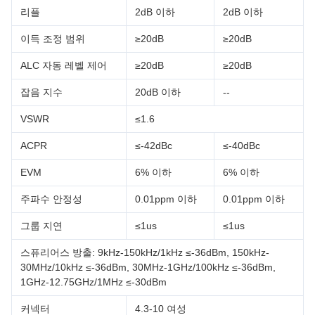
리플
2dB 이하
2dB 이하
이득 조정 범위
≥20dB
≥20dB
ALC 자동 레벨 제어
≥20dB
≥20dB
잡음 지수
20dB 이하
--
VSWR
≤1.6
ACPR
≤-42dBc
≤-40dBc
EVM
6% 이하
6% 이하
주파수 안정성
0.01ppm 이하
0.01ppm 이하
그룹 지연
≤1us
≤1us
스퓨리어스 방출: 9kHz-150kHz/1kHz ≤-36dBm, 150kHz-
30MHz/10kHz ≤-36dBm, 30MHz-1GHz/100kHz ≤-36dBm,
1GHz-12.75GHz/1MHz ≤-30dBm
커넥터
4.3-10 여성