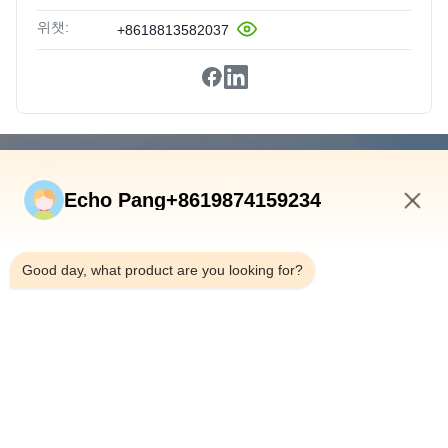
위챗:
+8618813582037
빠른 연결
Echo Pang+8619874159234
집
제품
7:49 PM
우리 에 관한 것
Good day, what product are you looking for?
공장 투어
품질 관리
문의하기
뉴스
사건