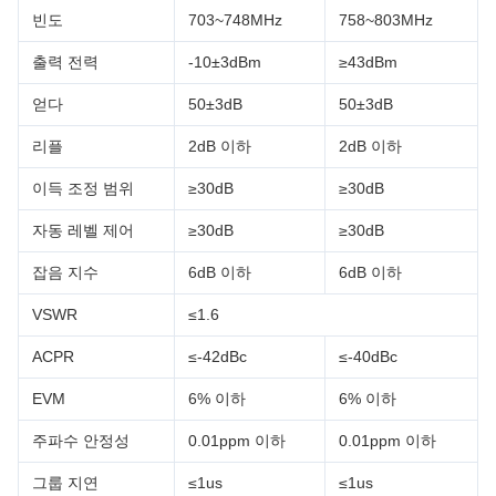
빈도
703~748MHz
758~803MHz
출력 전력
-10±3dBm
≥43dBm
얻다
50±3dB
50±3dB
리플
2dB 이하
2dB 이하
이득 조정 범위
≥30dB
≥30dB
자동 레벨 제어
≥30dB
≥30dB
잡음 지수
6dB 이하
6dB 이하
VSWR
≤1.6
ACPR
≤-42dBc
≤-40dBc
EVM
6% 이하
6% 이하
주파수 안정성
0.01ppm 이하
0.01ppm 이하
그룹 지연
≤1us
≤1us