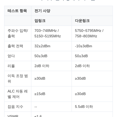
테스트 항목
전기 사양
업링크
다운링크
주파수 입력/
703~748MHz /
5750~5795MHz /
출력
5150~5195MHz
758~803MHz
출력 전력
32±2dBm
-10±3dBm
얻다
50±3dB
50±3dB
리플
2dB 이하
2dB 이하
이득 조정 범
≥30dB
≥30dB
위
ALC 자동 레
≥15dB
≥30dB
벨 제어
잡음 지수
--
5.5dB 이하
VSWR
≤1.6