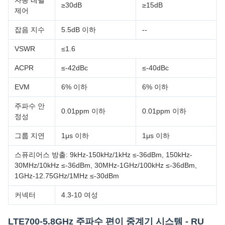
자동 레벨
≥30dB
≥15dB
제어
잡음 지수
5.5dB 이하
--
VSWR
≤1.6
ACPR
≤-42dBc
≤-40dBc
EVM
6% 이하
6% 이하
주파수 안
0.01ppm 이하
0.01ppm 이하
정성
그룹 지연
1μs 이하
1μs 이하
스퓨리어스 방출: 9kHz-150kHz/1kHz ≤-36dBm, 150kHz-
30MHz/10kHz ≤-36dBm, 30MHz-1GHz/100kHz ≤-36dBm,
1GHz-12.75GHz/1MHz ≤-30dBm
커넥터
4.3-10 여성
LTE700-5.8GHz 주파수 편이 중계기 시스템 - RU