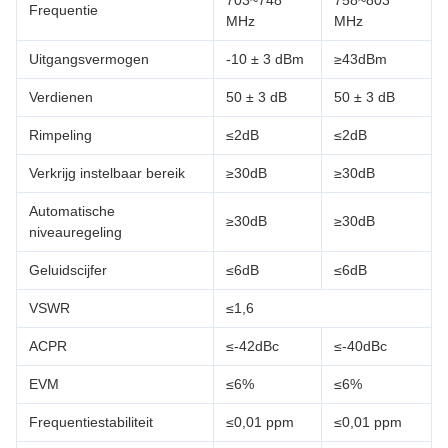
703~748
758~803
Frequentie
MHz
MHz
Uitgangsvermogen
-10 ± 3 dBm
≥43dBm
Verdienen
50 ± 3 dB
50 ± 3 dB
Rimpeling
≤2dB
≤2dB
Verkrijg instelbaar bereik
≥30dB
≥30dB
Automatische
≥30dB
≥30dB
niveauregeling
Geluidscijfer
≤6dB
≤6dB
VSWR
≤1,6
ACPR
≤-42dBc
≤-40dBc
EVM
≤6%
≤6%
Frequentiestabiliteit
≤0,01 ppm
≤0,01 ppm