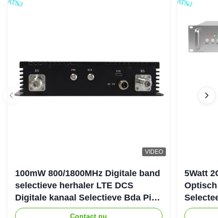
VIDEO
100mW 800/1800MHz Digitale band
5Watt 2
selectieve herhaler LTE DCS
Optisch
Digitale kanaal Selectieve Bda Pico
Selecte
herhaler
Verster
Contact nu