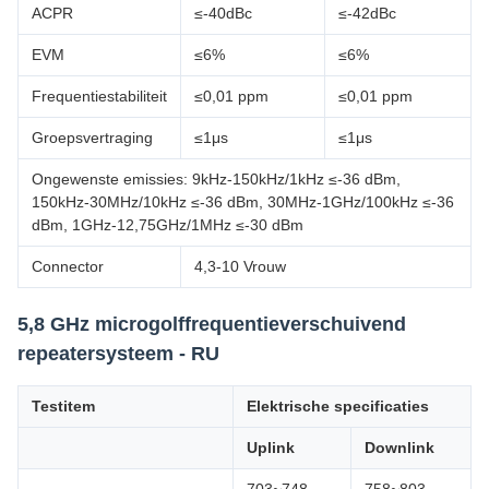
ACPR
≤-40dBc
≤-42dBc
EVM
≤6%
≤6%
Frequentiestabiliteit
≤0,01 ppm
≤0,01 ppm
Groepsvertraging
≤1μs
≤1μs
Ongewenste emissies: 9kHz-150kHz/1kHz ≤-36 dBm,
150kHz-30MHz/10kHz ≤-36 dBm, 30MHz-1GHz/100kHz ≤-36
dBm, 1GHz-12,75GHz/1MHz ≤-30 dBm
Connector
4,3-10 Vrouw
5,8 GHz microgolffrequentieverschuivend
repeatersysteem - RU
Testitem
Elektrische specificaties
Uplink
Downlink