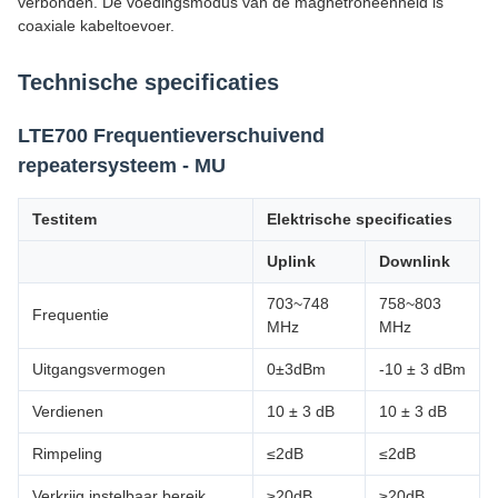
verbonden. De voedingsmodus van de magnetroneenheid is
coaxiale kabeltoevoer.
Technische specificaties
LTE700 Frequentieverschuivend
repeatersysteem - MU
Testitem
Elektrische specificaties
Uplink
Downlink
703~748
758~803
Frequentie
MHz
MHz
Uitgangsvermogen
0±3dBm
-10 ± 3 dBm
Verdienen
10 ± 3 dB
10 ± 3 dB
Rimpeling
≤2dB
≤2dB
Verkrijg instelbaar bereik
≥20dB
≥20dB