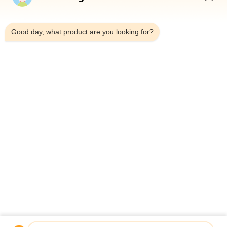
Huis
10:10 AM
Producten
Good day, what product are you looking for?
Over Ons
Fabriekstocht
Kwaliteitscontrole
Neem Contact Met Ons Op
Nieuws
Gevallen
Shenzhen Atnj Communication Technology Co., Ltd.
00-86-18813582037
atnj-sales@szatnj.com
Volg Ons.
© 2026 Shenzhen Atnj Communication Technology Co., Ltd.. All Rights