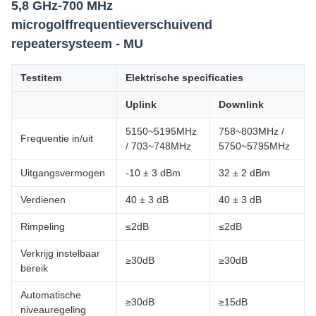
5,8 GHz-700 MHz
microgolffrequentieverschuivend
repeatersysteem - MU
Testitem
Elektrische specificaties
Uplink
Downlink
5150~5195MHz
758~803MHz /
Frequentie in/uit
/ 703~748MHz
5750~5795MHz
Uitgangsvermogen
-10 ± 3 dBm
32 ± 2 dBm
Verdienen
40 ± 3 dB
40 ± 3 dB
Rimpeling
≤2dB
≤2dB
Verkrijg instelbaar
≥30dB
≥30dB
bereik
Automatische
≥30dB
≥15dB
niveauregeling