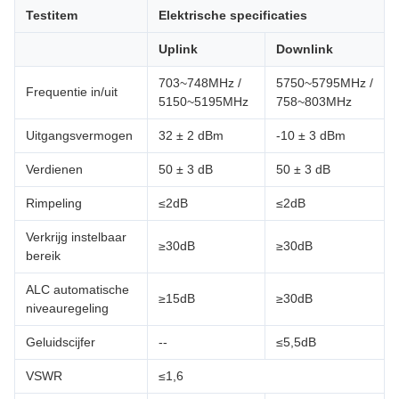
Testitem
Elektrische specificaties
Uplink
Downlink
703~748MHz /
5750~5795MHz /
Frequentie in/uit
5150~5195MHz
758~803MHz
Uitgangsvermogen
32 ± 2 dBm
-10 ± 3 dBm
Verdienen
50 ± 3 dB
50 ± 3 dB
Rimpeling
≤2dB
≤2dB
Verkrijg instelbaar
≥30dB
≥30dB
bereik
ALC automatische
≥15dB
≥30dB
niveauregeling
Geluidscijfer
--
≤5,5dB
VSWR
≤1,6