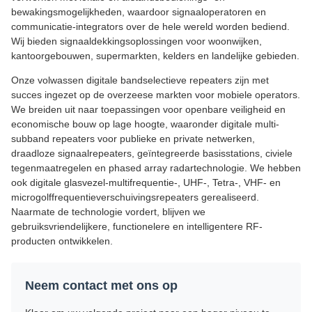
bewakingsmogelijkheden, waardoor signaaloperatoren en
communicatie-integrators over de hele wereld worden bediend.
Wij bieden signaaldekkingsoplossingen voor woonwijken,
kantoorgebouwen, supermarkten, kelders en landelijke gebieden.
Onze volwassen digitale bandselectieve repeaters zijn met
succes ingezet op de overzeese markten voor mobiele operators.
We breiden uit naar toepassingen voor openbare veiligheid en
economische bouw op lage hoogte, waaronder digitale multi-
subband repeaters voor publieke en private netwerken,
draadloze signaalrepeaters, geïntegreerde basisstations, civiele
tegenmaatregelen en phased array radartechnologie. We hebben
ook digitale glasvezel-multifrequentie-, UHF-, Tetra-, VHF- en
microgolffrequentieverschuivingsrepeaters gerealiseerd.
Naarmate de technologie vordert, blijven we
gebruiksvriendelijkere, functionelere en intelligentere RF-
producten ontwikkelen.
Neem contact met ons op