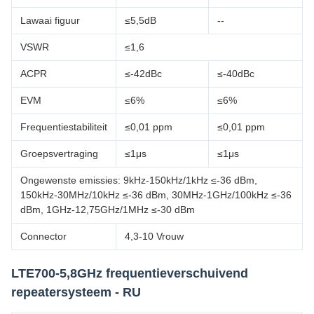
Lawaai figuur
≤5,5dB
--
VSWR
≤1,6
ACPR
≤-42dBc
≤-40dBc
EVM
≤6%
≤6%
Frequentiestabiliteit
≤0,01 ppm
≤0,01 ppm
Groepsvertraging
≤1μs
≤1μs
Ongewenste emissies: 9kHz-150kHz/1kHz ≤-36 dBm,
150kHz-30MHz/10kHz ≤-36 dBm, 30MHz-1GHz/100kHz ≤-36
dBm, 1GHz-12,75GHz/1MHz ≤-30 dBm
Connector
4,3-10 Vrouw
LTE700-5,8GHz frequentieverschuivend
repeatersysteem - RU