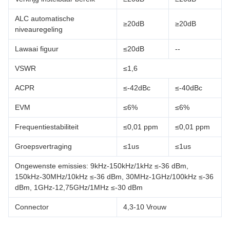
ALC automatische
≥20dB
≥20dB
niveauregeling
Lawaai figuur
≤20dB
--
VSWR
≤1,6
ACPR
≤-42dBc
≤-40dBc
EVM
≤6%
≤6%
Frequentiestabiliteit
≤0,01 ppm
≤0,01 ppm
Groepsvertraging
≤1us
≤1us
Ongewenste emissies: 9kHz-150kHz/1kHz ≤-36 dBm,
150kHz-30MHz/10kHz ≤-36 dBm, 30MHz-1GHz/100kHz ≤-36
dBm, 1GHz-12,75GHz/1MHz ≤-30 dBm
Connector
4,3-10 Vrouw