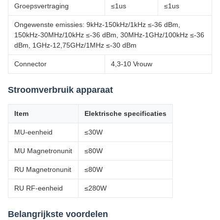
Groepsvertraging
≤1us
≤1us
Ongewenste emissies: 9kHz-150kHz/1kHz ≤-36 dBm,
150kHz-30MHz/10kHz ≤-36 dBm, 30MHz-1GHz/100kHz ≤-36
dBm, 1GHz-12,75GHz/1MHz ≤-30 dBm
Connector
4,3-10 Vrouw
Stroomverbruik apparaat
Item
Elektrische specificaties
MU-eenheid
≤30W
MU Magnetronunit
≤80W
RU Magnetronunit
≤80W
RU RF-eenheid
≤280W
Belangrijkste voordelen