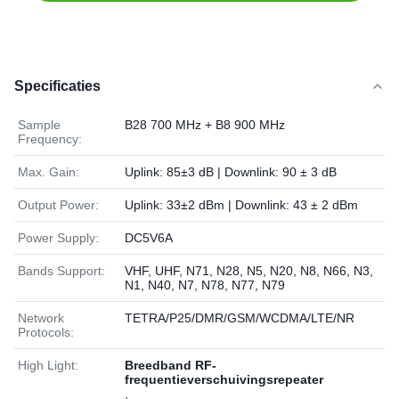
Specificaties
Sample
B28 700 MHz + B8 900 MHz
Frequency:
Max. Gain:
Uplink: 85±3 dB | Downlink: 90 ± 3 dB
Output Power:
Uplink: 33±2 dBm | Downlink: 43 ± 2 dBm
Power Supply:
DC5V6A
Bands Support:
VHF, UHF, N71, N28, N5, N20, N8, N66, N3,
N1, N40, N7, N78, N77, N79
Network
TETRA/P25/DMR/GSM/WCDMA/LTE/NR
Protocols:
High Light:
Breedband RF-
frequentieverschuivingsrepeater
,