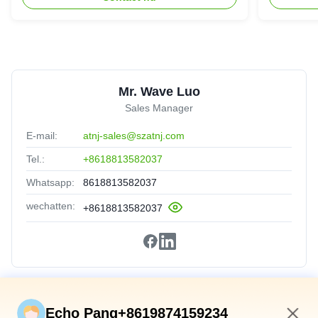
Mr. Wave Luo
Sales Manager
E-mail:
atnj-sales@szatnj.com
Tel.:
+8618813582037
Whatsapp:
8618813582037
wechatten:
+8618813582037
Snelkoppelingen
Echo Pang+8619874159234