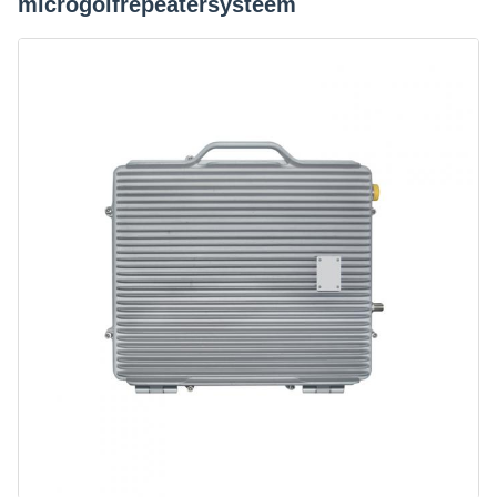
microgolfrepeatersysteem