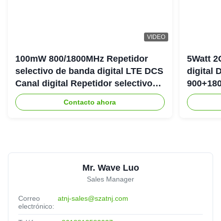
VIDEO
100mW 800/1800MHz Repetidor
5Watt 2
selectivo de banda digital LTE DCS
digital
Canal digital Repetidor selectivo
900+180
Bda Pico
DAS Rep
Contacto ahora
Mr. Wave Luo
Sales Manager
Correo
atnj-sales@szatnj.com
electrónico: