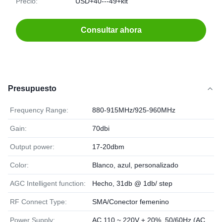
Precio:
USD+40---49+kit
Consultar ahora
Presupuesto
Frequency Range:
880-915MHz/925-960MHz
Gain:
70dbi
Output power:
17-20dbm
Color:
Blanco, azul, personalizado
AGC Intelligent function:
Hecho, 31db @ 1db/ step
RF Connect Type:
SMA/Conector femenino
Power Supply:
AC 110 ~ 220V ± 20%, 50/60Hz (AC