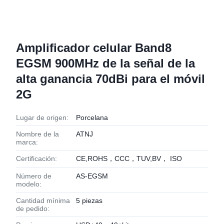
Amplificador celular Band8
EGSM 900MHz de la señal de la
alta ganancia 70dBi para el móvil
2G
Lugar de origen:
Porcelana
Nombre de la
ATNJ
marca:
Certificación:
CE,ROHS，CCC，TUV,BV， ISO
Número de
AS-EGSM
modelo:
Cantidad mínima
5 piezas
de pedido: