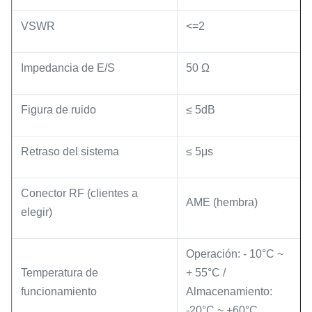
VSWR
<=2
Impedancia de E/S
50 Ω
Figura de ruido
≤ 5dB
Retraso del sistema
≤ 5μs
Conector RF (clientes a
AME (hembra)
elegir)
Operación: - 10°C ~
Temperatura de
+ 55°C /
funcionamiento
Almacenamiento:
-20°C ~ +60°C