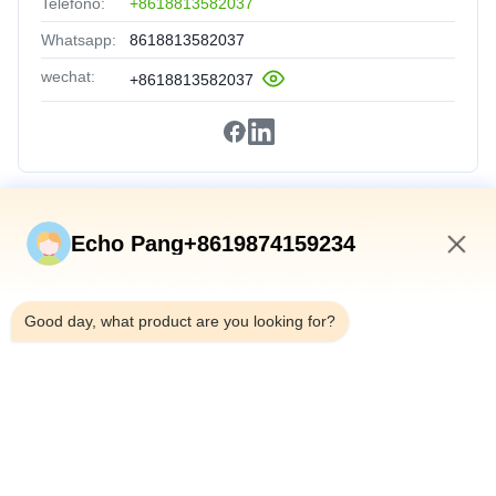
Teléfono:
+8618813582037
Whatsapp:
8618813582037
wechat:
+8618813582037
Vínculos Rápidos
Echo Pang+8619874159234
En Casa
12:31 PM
Productos
Good day, what product are you looking for?
Sobre Nosotros
Recorrido Por La Fábrica
Control De Calidad
Contáctenos
Noticias
Casos De Trabajo