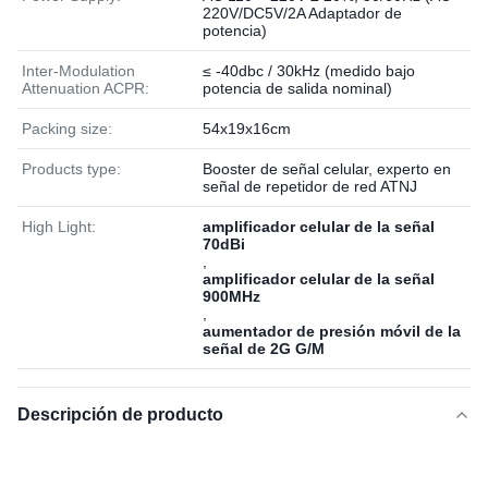
220V/DC5V/2A Adaptador de
potencia)
Inter-Modulation
≤ -40dbc / 30kHz (medido bajo
Attenuation ACPR:
potencia de salida nominal)
Packing size:
54x19x16cm
Products type:
Booster de señal celular, experto en
señal de repetidor de red ATNJ
High Light:
amplificador celular de la señal
70dBi
,
amplificador celular de la señal
900MHz
,
aumentador de presión móvil de la
señal de 2G G/M
Descripción de producto