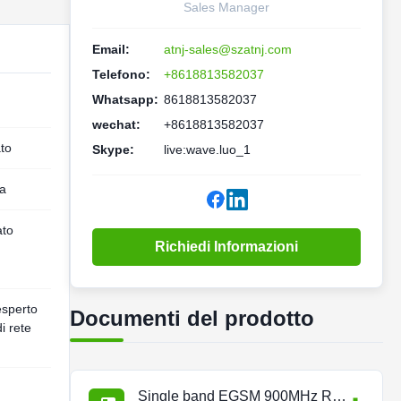
Sales Manager
Email:
atnj-sales@szatnj.com
Telefono:
+8618813582037
Whatsapp:
8618813582037
wechat:
+8618813582037
ato
Skype:
live:wave.luo_1
a
ato
Richiedi Informazioni
esperto
Documenti del prodotto
di rete
Single band EGSM 900MHz RF Repeater.pdf