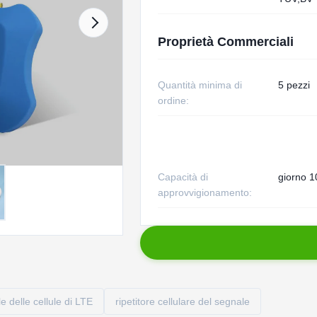
Proprietà Commerciali
Quantità minima di
5 pezzi
ordine:
Capacità di
giorno 1
approvvigionamento:
e delle cellule di LTE
ripetitore cellulare del segnale