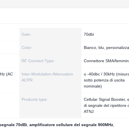
Gain:
70dbi
Color:
Bianco, blu, personalizz
RF Connect Type:
Connettore SMA/femmin
0Hz (AC
Inter-Modulation Attenuation
≤ -40dbc / 30kHz (misur
ACPR:
sotto potenza di uscita
nominale)
Products type:
Cellular Signal Booster, 
di segnale del ripetitore 
ATNJ
 segnale 70dBi
,
amplificatore cellulare del segnale 900MHz
,