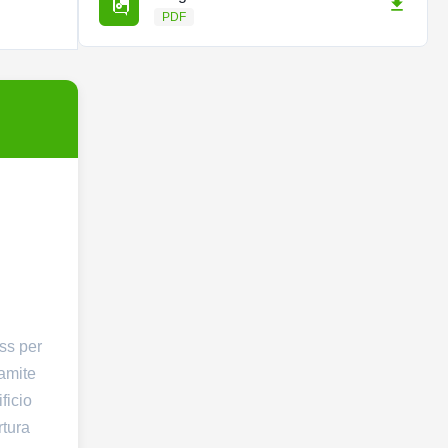
PDF
ess per
ramite
ficio
rtura