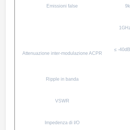
Emissioni false
9
1GHz
≤ -40dB
Attenuazione inter-modulazione ACPR
Ripple in banda
VSWR
Impedenza di I/O