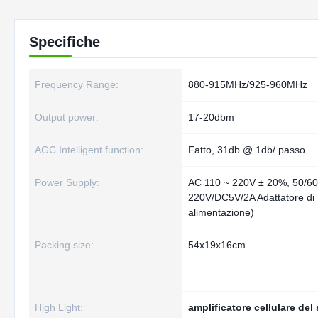
Specifiche
Frequency Range:
880-915MHz/925-960MHz
Output power:
17-20dbm
AGC Intelligent function:
Fatto, 31db @ 1db/ passo
Power Supply:
AC 110 ~ 220V ± 20%, 50/6
220V/DC5V/2A Adattatore di
alimentazione)
Packing size:
54x19x16cm
High Light:
amplificatore cellulare del