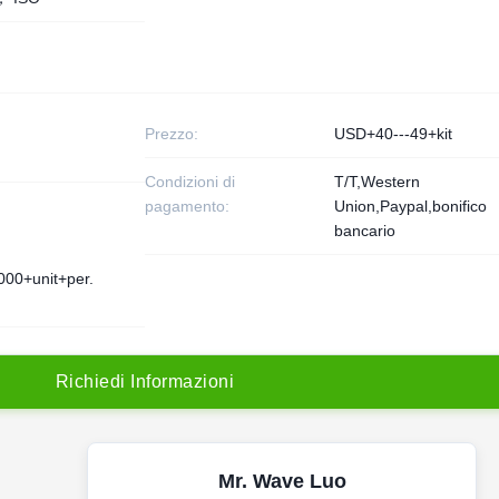
Prezzo:
USD+40---49+kit
Condizioni di
T/T,Western
pagamento:
Union,Paypal,bonifico
bancario
000+unit+per.
R
i
c
h
i
e
d
i
I
n
f
o
r
m
a
z
i
o
n
i
Mr. Wave Luo