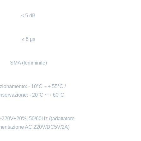
≤ 5 dB
≤ 5 μs
SMA (femminile)
zionamento: - 10°C ~ + 55°C /
servazione: - 20°C ~ + 60°C
220V±20%, 50/60Hz ((adattatore
imentazione AC 220V/DC5V/2A)