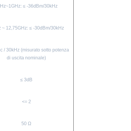
kHz~1GHz: ≤ -36dBm/30kHz
 ~ 12,75GHz: ≤ -30dBm/30kHz
c / 30kHz (misurato sotto potenza
di uscita nominale)
≤ 3dB
<= 2
50 Ω