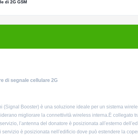
ale di 2G GSM
re di segnale cellulare 2G
erni (Signal Booster) è una soluzione ideale per un sistema wirel
iderano migliorare la connettività wireless interna.È collegato t
ervizio, l'antenna del donatore è posizionata all'esterno dell'edi
 servizio è posizionata nell'edificio dove può estendere la cope