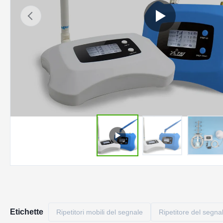
Etichette
Ripetitori mobili del segnale
Ripetitore del segnal