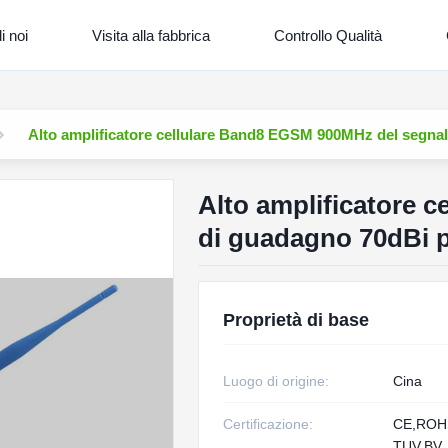
i noi
Visita alla fabbrica
Controllo Qualità
Alto amplificatore cellulare Band8 EGSM 900MHz del segnale
Alto amplificatore 
di guadagno 70dBi pe
Proprietà di base
Luogo di origine:
Cina
Certificazione:
CE,RO
TUV,BV