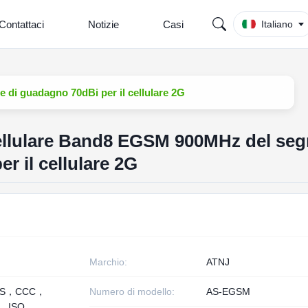
Contattaci
Notizie
Casi
Italiano
 di guadagno 70dBi per il cellulare 2G
cellulare Band8 EGSM 900MHz del seg
r il cellulare 2G
Marchio:
ATNJ
HS，CCC，
Numero di modello:
AS-EGSM
， ISO