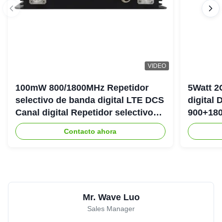
VIDEO
100mW 800/1800MHz Repetidor
5Watt 2
selectivo de banda digital LTE DCS
digital
Canal digital Repetidor selectivo
900+180
Bda Pico
DAS Rep
Contacto ahora
Mr. Wave Luo
Sales Manager