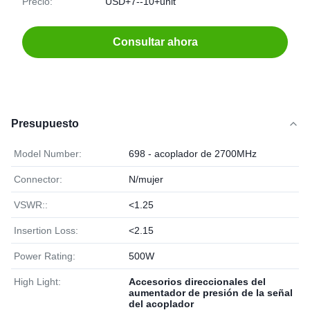
Precio:
USD+7--10+unit
Consultar ahora
Presupuesto
Model Number:
698 - acoplador de 2700MHz
Connector:
N/mujer
VSWR::
<1.25
Insertion Loss:
<2.15
Power Rating:
500W
High Light:
Accesorios direccionales del
aumentador de presión de la señal
del acoplador