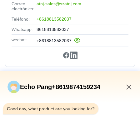
Correo
atnj-sales@szatnj.com
electrónico:
Teléfono:
+8618813582037
Whatsapp:
8618813582037
wechat:
+8618813582037
Vínculos Rápidos
Echo Pang+8619874159234
En Casa
7:08 AM
Productos
Good day, what product are you looking for?
Sobre Nosotros
Recorrido Por La Fábrica
Control De Calidad
Contáctenos