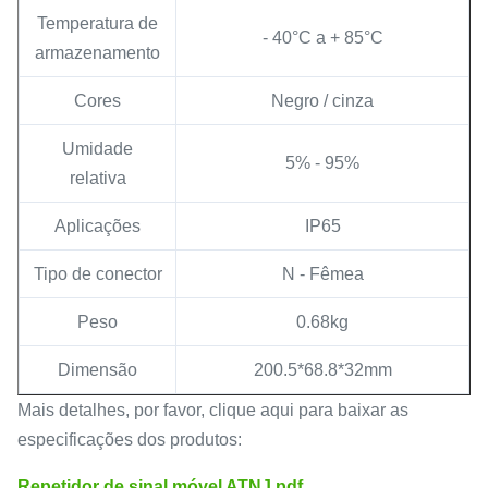
Temperatura de
- 40°C a + 85°C
armazenamento
Cores
Negro / cinza
Umidade
5% - 95%
relativa
Aplicações
IP65
Tipo de conector
N - Fêmea
Peso
0.68kg
Dimensão
200.5*68.8*32mm
Mais detalhes, por favor, clique aqui para baixar as
especificações dos produtos:
Repetidor de sinal móvel ATNJ.pdf