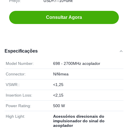
Preço:
USD+7--10+unit
Consultar Agora
Especificações
Model Number:
698 - 2700MHz acoplador
Connector:
N/fêmea
VSWR::
<1,25
Insertion Loss:
<2,15
Power Rating:
500 W
High Light:
Acessórios direcionais do
impulsionador do sinal do
acoplador