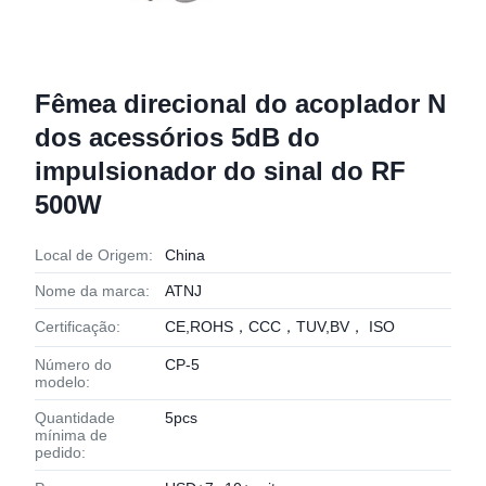
Fêmea direcional do acoplador N
dos acessórios 5dB do
impulsionador do sinal do RF
500W
Local de Origem:
China
Nome da marca:
ATNJ
Certificação:
CE,ROHS，CCC，TUV,BV， ISO
Número do
CP-5
modelo:
Quantidade
5pcs
mínima de
pedido: