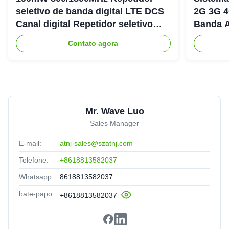
seletivo de banda digital LTE DCS
2G 3G 4
Canal digital Repetidor seletivo
Banda A
Bda Pico
900+18
Contato agora
Mr. Wave Luo
Sales Manager
E-mail:
atnj-sales@szatnj.com
Telefone:
+8618813582037
Whatsapp:
8618813582037
bate-papo:
+8618813582037