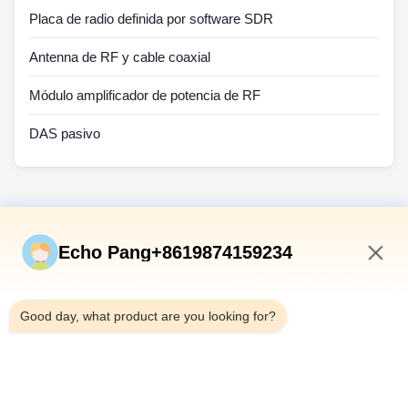
Placa de radio definida por software SDR
Antenna de RF y cable coaxial
Módulo amplificador de potencia de RF
DAS pasivo
Vínculos Rápidos
Echo Pang+8619874159234
En Casa
7:46 PM
Productos
Good day, what product are you looking for?
Sobre Nosotros
Recorrido Por La Fábrica
Control De Calidad
Contáctenos