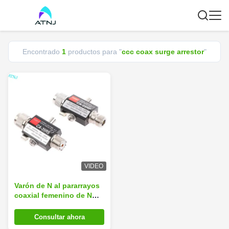
Encontrado
1
productos para "
ccc coax surge arrestor
"
VIDEO
Varón de N al pararrayos
coaxial femenino de N
para el repetidor de la
señal
Consultar ahora