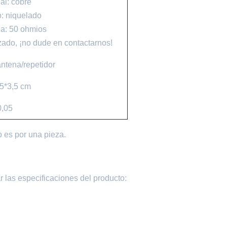
al: cobre
: niquelado
a: 50 ohmios
zado, ¡no dude en contactarnos!
ntena/repetidor
,5*3,5 cm
0,05
o es por una pieza.
r las especificaciones del producto: