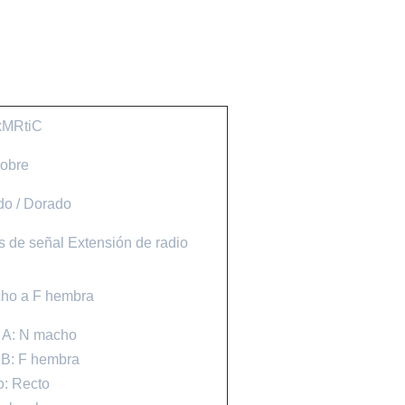
xMRtiC
obre
do / Dorado
s de señal Extensión de radio
cho a F hembra
 A: N macho
 B: F hembra
o: Recto