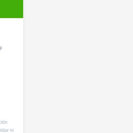
 F
ción
ldar ni