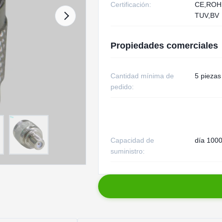
Certificación:
CE,RO
TUV,BV
Propiedades comerciales
Cantidad mínima de
5 piezas
pedido:
Capacidad de
día 1000
suministro: