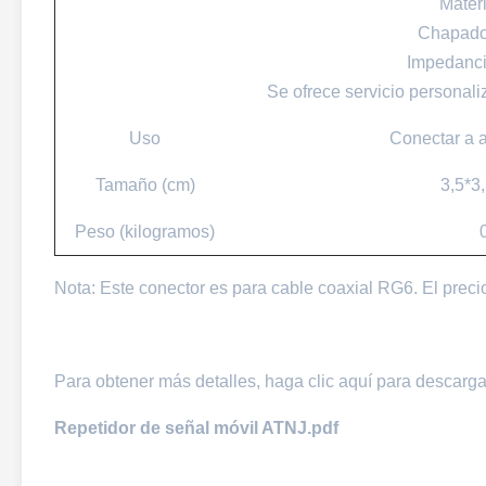
Materi
Chapado
Impedanci
Se ofrece servicio personali
Uso
Conectar a a
Tamaño (cm)
3,5*3
Peso (kilogramos)
Nota: Este conector es para cable coaxial RG6. El preci
Para obtener más detalles, haga clic aquí para descarga
Repetidor de señal móvil ATNJ.pdf