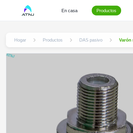
En casa
Productos
Hogar
Productos
DAS pasivo
Varón 