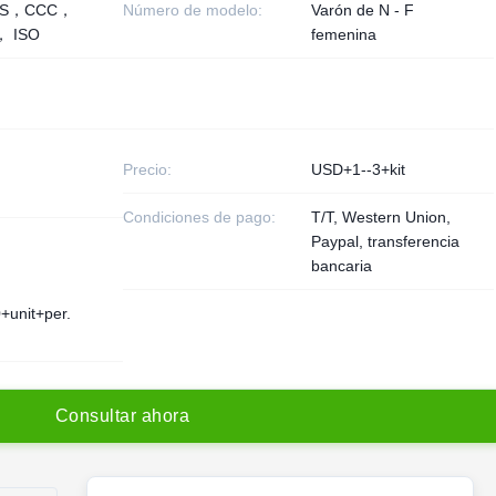
HS，CCC，
Número de modelo:
Varón de N - F
， ISO
femenina
Precio:
USD+1--3+kit
Condiciones de pago:
T/T, Western Union,
Paypal, transferencia
bancaria
+unit+per.
C
o
n
s
u
l
t
a
r
a
h
o
r
a