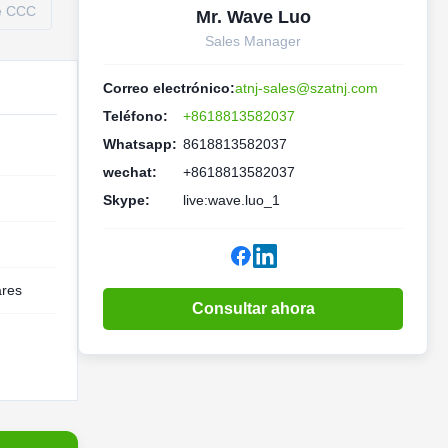
de CCC
Mr. Wave Luo
Sales Manager
Correo electrónico:
atnj-sales@szatnj.com
Teléfono:
+8618813582037
Whatsapp:
8618813582037
wechat:
+8618813582037
Skype:
live:wave.luo_1
ares
Consultar ahora