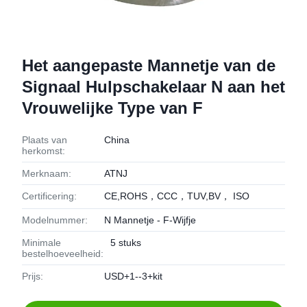
Het aangepaste Mannetje van de
Signaal Hulpschakelaar N aan het
Vrouwelijke Type van F
Plaats van
China
herkomst:
Merknaam:
ATNJ
Certificering:
CE,ROHS，CCC，TUV,BV， ISO
Modelnummer:
N Mannetje - F-Wijfje
Minimale
5 stuks
bestelhoeveelheid:
Prijs:
USD+1--3+kit