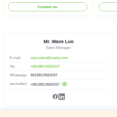
herhaler
Verster
Contact nu
Mr. Wave Luo
Sales Manager
E-mail:
atnj-sales@szatnj.com
Tel.:
+8618813582037
Whatsapp:
8618813582037
wechatten:
+8618813582037