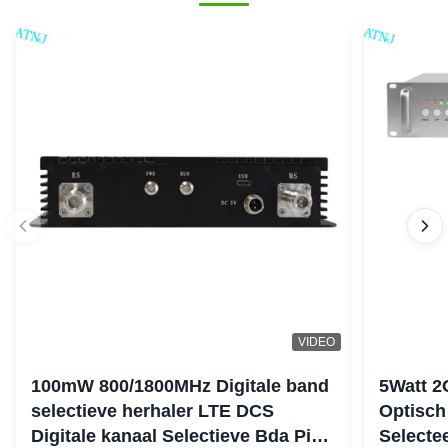
VIDEO
100mW 800/1800MHz Digitale band
5Watt 2
selectieve herhaler LTE DCS
Optisch
Digitale kanaal Selectieve Bda Pico
Selecte