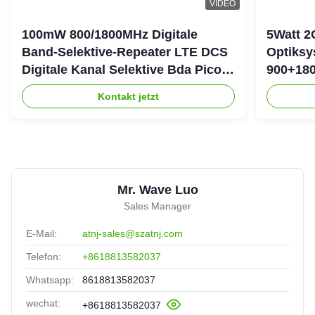
VIDEO
100mW 800/1800MHz Digitale
5Watt 2
Band-Selektive-Repeater LTE DCS
Optiksy
Digitale Kanal Selektive Bda Pico-
900+180
Repeater
DAS-Re
Kontakt jetzt
Mr. Wave Luo
Sales Manager
E-Mail:
atnj-sales@szatnj.com
Telefon:
+8618813582037
Whatsapp:
8618813582037
wechat:
+8618813582037