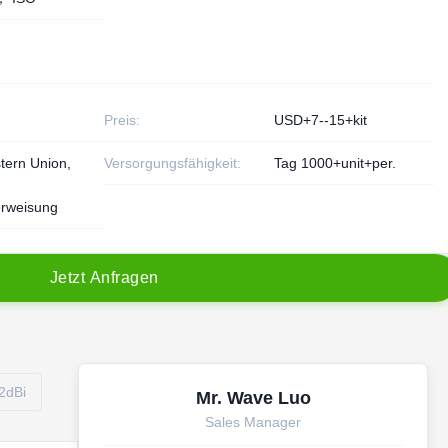
Preis:
USD+7--15+kit
tern Union,
Versorgungsfähigkeit:
Tag 1000+unit+per.
rweisung
J
e
t
z
t
A
n
f
r
a
g
e
n
2dBi
Mr. Wave Luo
Sales Manager