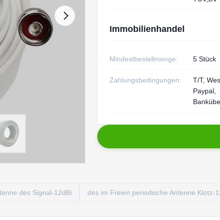
Immobilienhandel
Mindestbestellmenge:
5 Stück
Zahlungsbedingungen:
T/T, Wes
Paypal,
Bankübe
tenne des Signal-12dBi
des im Freien periodische Antenne Klotz-1