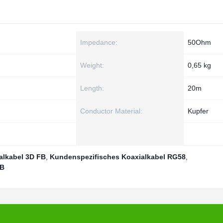
Impedance:
50Ohm
Weight:
0,65 kg
Length:
20m
Conductor Material:
Kupfer
alkabel 3D FB
,
Kundenspezifisches Koaxialkabel RG58
,
FB