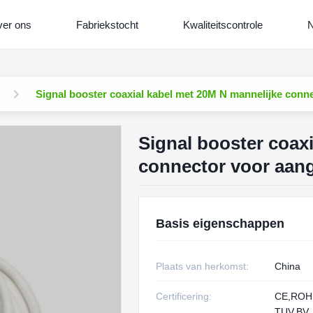
er ons
Fabriekstocht
Kwaliteitscontrole
N
Signal booster coaxial kabel met 20M N mannelijke conn
Signal booster coax
connector voor aang
Basis eigenschappen
Plaats van herkomst:
China
Certificering:
CE,RO
TUV,BV