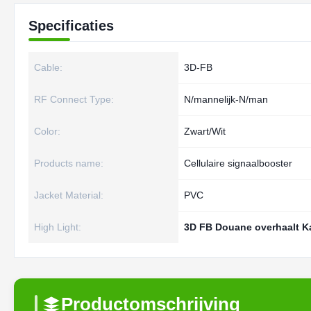
Specificaties
Cable:
3D-FB
RF Connect Type:
N/mannelijk-N/man
Color:
Zwart/Wit
Products name:
Cellulaire signaalbooster
Jacket Material:
PVC
High Light:
3D FB Douane overhaalt K
Productomschrijving