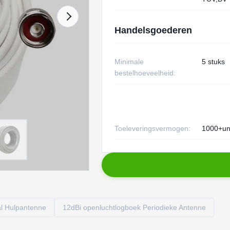
Handelsgoederen
Minimale
5 stuks
bestelhoeveelheid:
Toeleveringsvermogen:
1000+un
al Hulpantenne
12dBi openluchtlogboek Periodieke Antenne