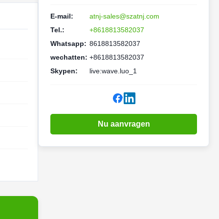
E-mail:
atnj-sales@szatnj.com
Tel.:
+8618813582037
Whatsapp:
8618813582037
wechatten:
+8618813582037
Skypen:
live:wave.luo_1
Nu aanvragen