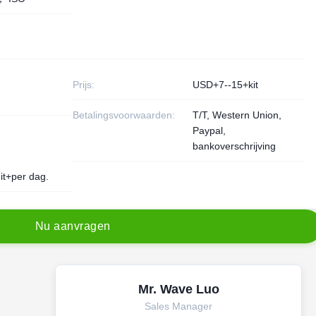
Prijs:
USD+7--15+kit
Betalingsvoorwaarden:
T/T, Western Union,
Paypal,
bankoverschrijving
it+per dag.
N
u
a
a
n
v
r
a
g
e
n
Mr. Wave Luo
Sales Manager