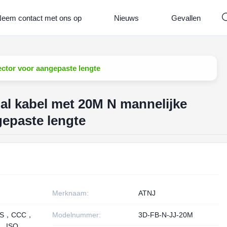
eem contact met ons op
Nieuws
Gevallen
ector voor aangepaste lengte
ial kabel met 20M N mannelijke
epaste lengte
Merknaam:
ATNJ
HS，CCC，
Modelnummer:
3D-FB-N-JJ-20M
， ISO