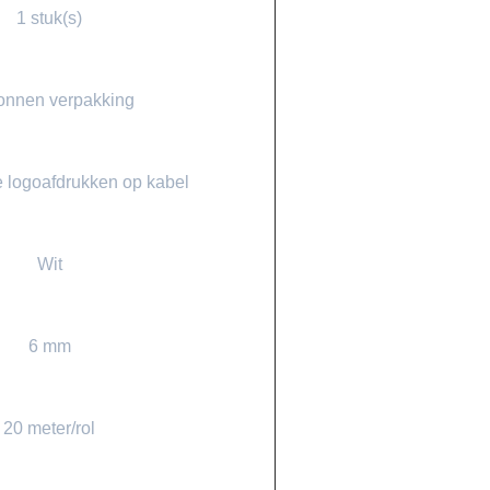
1 stuk(s)
onnen verpakking
 logoafdrukken op kabel
Wit
6 mm
20 meter/rol