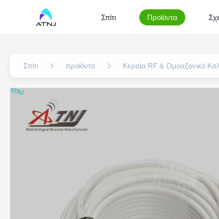
Σπίτι
Προϊόντα
Σχε
Σπίτι
προϊόντα
Κεραία RF & Ομοαξονικό Κα