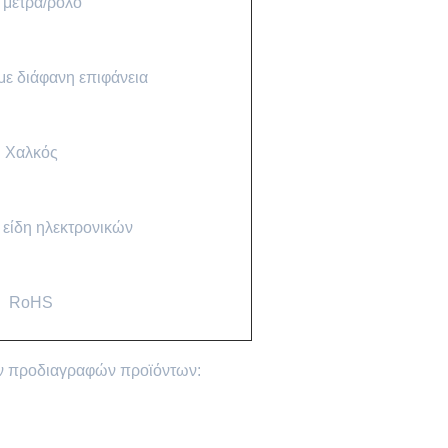
 μέτρα/ρολό
ε διάφανη επιφάνεια
Χαλκός
α είδη ηλεκτρονικών
RoHS
των προδιαγραφών προϊόντων: