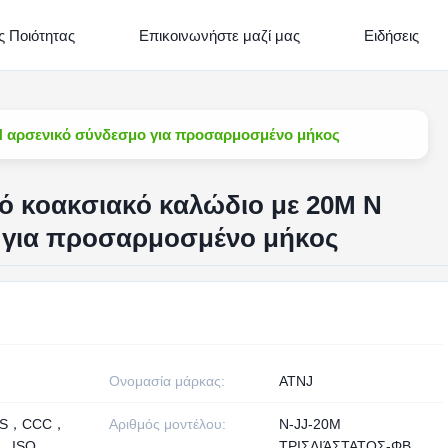
 Ποιότητας
Επικοινωνήστε μαζί μας
Ειδήσεις
 N αρσενικό σύνδεσμο για προσαρμοσμένο μήκος
κό κοακσιακό καλώδιο με 20M N
 για προσαρμοσμένο μήκος
Ονομασία μάρκας:
ATNJ
HS，CCC，
Αριθμός μοντέλου:
Ν-JJ-20M
， ISO
ΤΡΙΣΔΙΆΣΤΑΤΟΣ-ΦΒ