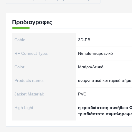
Προδιαγραφές
Cable:
3D-FB
RF Connect Type:
N/male-n/αρσενικό
Color:
Μαύρο/Λευκό
Products name:
αναμνηστικό κυτταρικό σήμα
Jacket Material:
PVC
High Light:
η τρισδιάστατη συνήθεια Φ
τρισδιάστατο συμπληρωμ