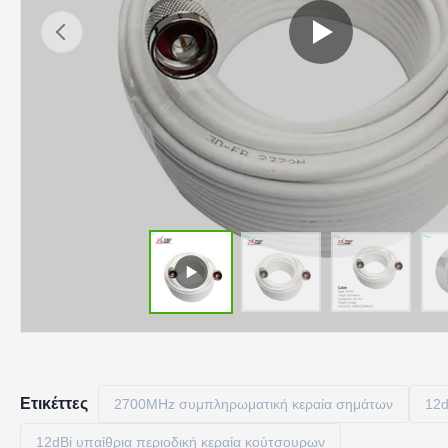
Ετικέττες
2700MHz συμπληρωματική κεραία σημάτων
12d
12dBi υπαίθρια περιοδική κεραία κούτσουρων