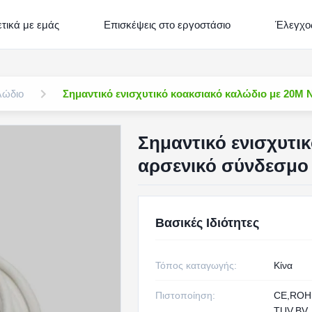
τικά με εμάς
Επισκέψεις στο εργοστάσιο
Έλεγχος
λώδιο
Σημαντικό ενισχυτικό κοακσιακό καλώδιο με 20M
Σημαντικό ενισχυτι
αρσενικό σύνδεσμο
Βασικές Ιδιότητες
Τόπος καταγωγής:
Κίνα
Πιστοποίηση:
CE,RO
TUV,BV