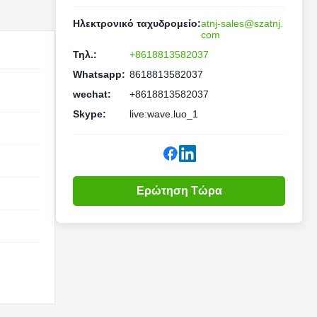
Ηλεκτρονικό ταχυδρομείο:
atnj-sales@szatnj.
com
Τηλ.:
+8618813582037
Whatsapp:
8618813582037
wechat:
+8618813582037
Skype:
live:wave.luo_1
Ερώτηση Τώρα