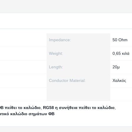
Impedance:
50 Ohm
Weight:
0,65 κιλά
Length:
20μ
Conductor Material:
Χαλκός
Β πείθει το καλώδιο
,
RG58 η συνήθεια πείθει το καλώδιο
,
ατικό καλώδιο σημάτων ΦΒ