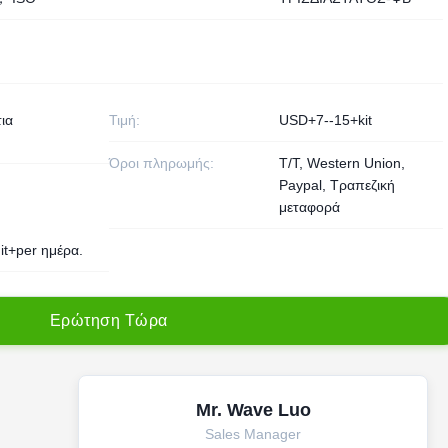
ια
Τιμή:
USD+7--15+kit
Όροι πληρωμής:
T/T, Western Union,
Paypal, Τραπεζική
μεταφορά
it+per ημέρα.
Ε
ρ
ώ
τ
η
σ
η
Τ
ώ
ρ
α
Mr. Wave Luo
Sales Manager