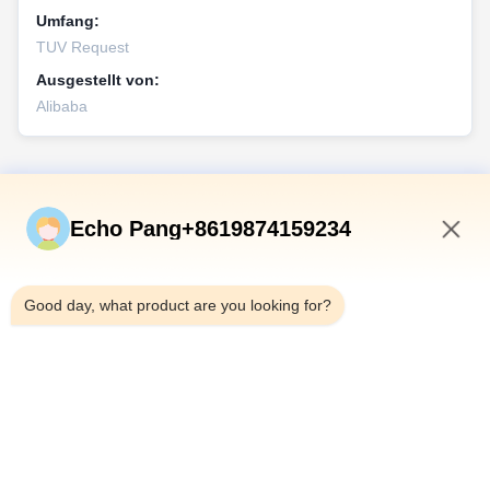
Umfang:
TUV Request
Ausgestellt von:
Alibaba
Schnelle Verbindungen
Echo Pang+8619874159234
Zu Hause
1:14 PM
Produkte
Good day, what product are you looking for?
Über Uns
Werksbesichtigung
Qualitätskontrolle
Kontakt Mit Uns
Neuigkeiten
Rechtssachen