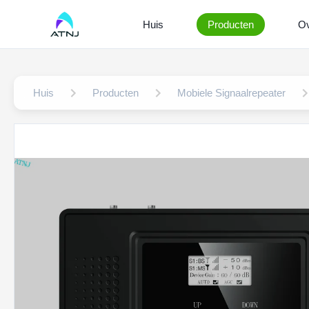
Huis
Producten
Ov
Huis
Producten
Mobiele Signaalrepeater