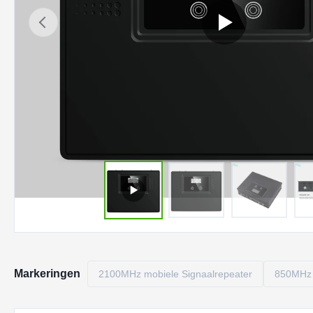
Markeringen
2100MHz mobiele Signaalrepeater
850MHz 