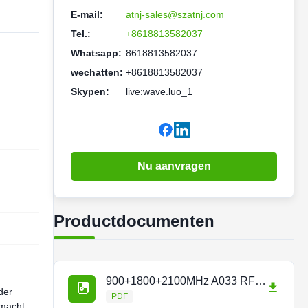
E-mail:
atnj-sales@szatnj.com
Tel.:
+8618813582037
Whatsapp:
8618813582037
wechatten:
+8618813582037
Skypen:
live:wave.luo_1
Nu aanvragen
Productdocumenten
900+1800+2100MHz A033 RF Repeater.pdf
der
PDF
macht