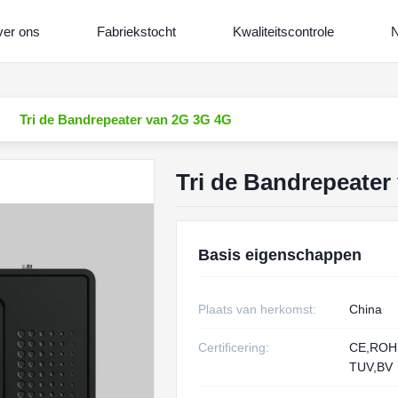
er ons
Fabriekstocht
Kwaliteitscontrole
N
Tri de Bandrepeater van 2G 3G 4G
Tri de Bandrepeater
Basis eigenschappen
Plaats van herkomst:
China
Certificering:
CE,RO
TUV,BV