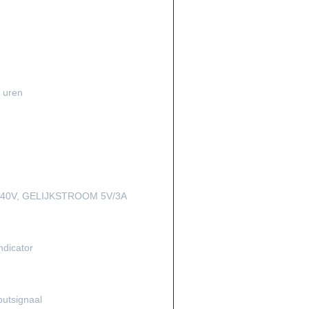
 uren
240V, GELIJKSTROOM 5V/3A
ndicator
putsignaal