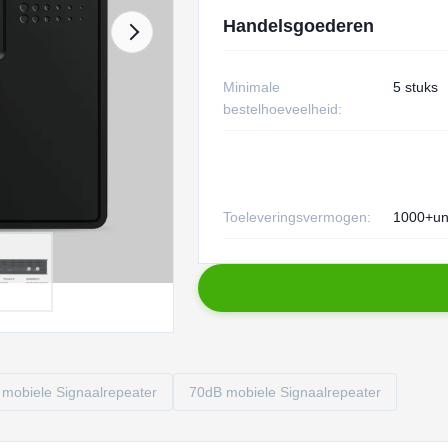
Handelsgoederen
Minimale
5 stuks
bestelhoeveelheid:
Toeleveringsvermogen:
1000+un
mobiele Signaalrepeater
70dB mobiele Signaalrepeater