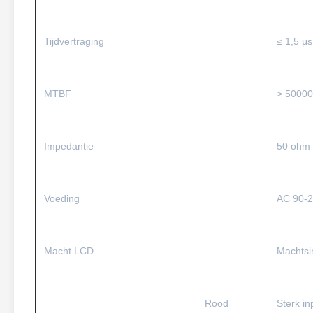
Tijdvertraging
≤ 1,5 μs
MTBF
> 50000
Impedantie
50 ohm
Voeding
AC 90-
Macht LCD
Machtsi
Rood
Sterk in