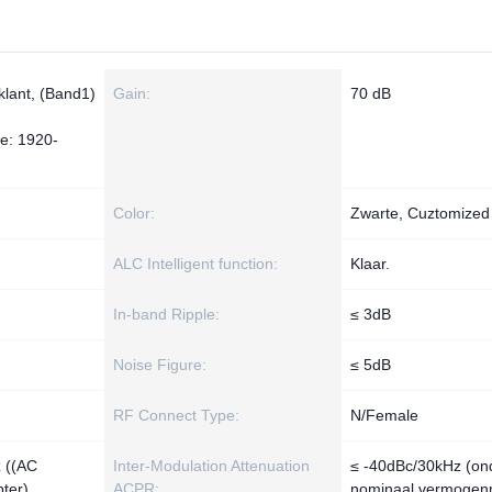
klant, (Band1)
Gain:
70 dB
ie: 1920-
Color:
Zwarte, Cuztomized
ALC Intelligent function:
Klaar.
In-band Ripple:
≤ 3dB
Noise Figure:
≤ 5dB
RF Connect Type:
N/Female
 ((AC
Inter-Modulation Attenuation
≤ -40dBc/30kHz (on
ter)
ACPR:
nominaal vermogen