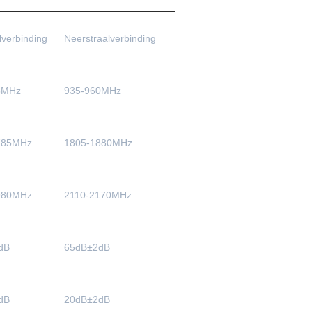
lverbinding
Neerstraalverbinding
5MHz
935-960MHz
785MHz
1805-1880MHz
980MHz
2110-2170MHz
dB
65dB±2dB
dB
20dB±2dB