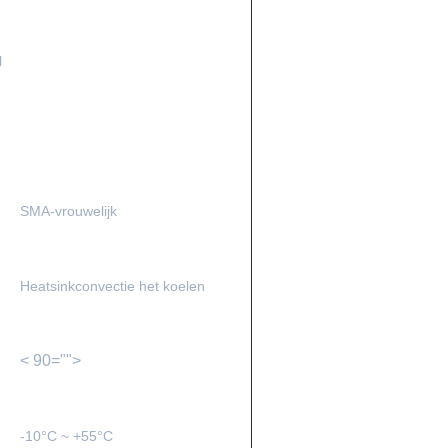
l
SMA-vrouwelijk
Heatsinkconvectie het koelen
< 90="">
-10°C ~ +55°C