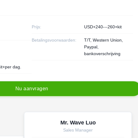
Prijs:
USD+240---260+kit
Betalingsvoorwaarden:
T/T, Western Union,
Paypal,
bankoverschrijving
it+per dag.
N
u
a
a
n
v
r
a
g
e
n
Mr. Wave Luo
Sales Manager