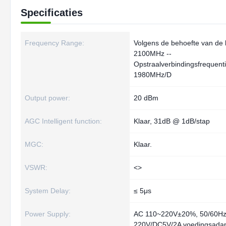
Specificaties
Frequency Range:
Volgens de behoefte van de 
2100MHz --
Opstraalverbindingsfrequent
1980MHz/D
Output power:
20 dBm
AGC Intelligent function:
Klaar, 31dB @ 1dB/stap
MGC:
Klaar.
VSWR:
<>
System Delay:
≤ 5μs
Power Supply:
AC 110~220V±20%, 50/60Hz
220V/DC5V/2A voedingsadap