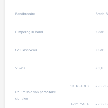
Bandbreedte
Brede 
Rimpeling in Band
≤ 8dB
Geluidsniveau
≤ 6dB
VSWR
≤ 2,0
9KHz~1GHz
≤ -36d
De Emissie van parasitaire
signalen
1~12.75GHz
≤ -30d