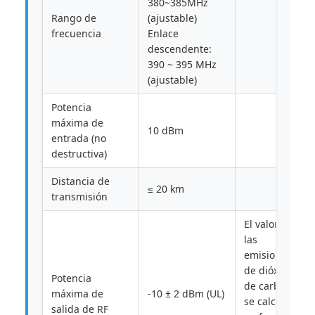
380~385MHz
Rango de
(ajustable)
frecuencia
Enlace
descendente:
390 ~ 395 MHz
(ajustable)
Potencia
máxima de
10 dBm
entrada (no
destructiva)
Distancia de
≤ 20 km
transmisión
El valor de
las
emisiones
de dióxido
Potencia
de carbono
máxima de
-10 ± 2 dBm (UL)
se calculará
salida de RF