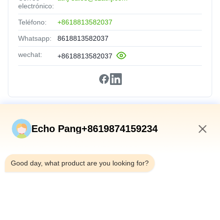
electrónico:
Teléfono:
+8618813582037
Whatsapp:
8618813582037
wechat:
+8618813582037
Vínculos Rápidos
Echo Pang+8619874159234
En Casa
5:13 PM
Productos
Good day, what product are you looking for?
Sobre Nosotros
Recorrido Por La Fábrica
Control De Calidad
Contáctenos
Noticias