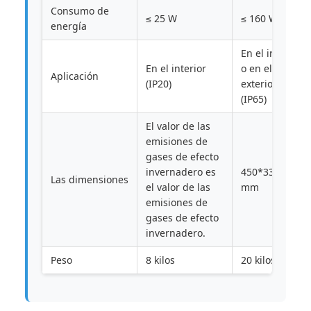
Consumo de
≤ 25 W
≤ 160 W
energía
En el interior
En el interior
o en el
Aplicación
(IP20)
exterior
(IP65)
El valor de las
emisiones de
gases de efecto
invernadero es
450*335*180
Las dimensiones
el valor de las
mm
emisiones de
gases de efecto
invernadero.
Peso
8 kilos
20 kilos