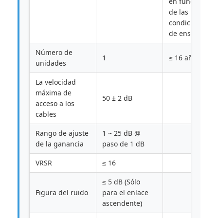
en función
de las
condiciones
de ensayo.
Número de
1
≤ 16 años
unidades
La velocidad
máxima de
50 ± 2 dB
acceso a los
cables
Rango de ajuste
1 ~ 25 dB @
de la ganancia
paso de 1 dB
VRSR
≤ 16
≤ 5 dB (Sólo
Figura del ruido
para el enlace
ascendente)