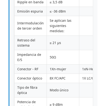
Ripple en banda
≤ 3,5 dB
Emisión espuria
≤ -36 dBm
Se aplican las
Intermodulación
siguientes
de tercer orden
medidas:
Retraso del
≤ 21 μs
sistema
Impedancia de
50Ω
E/S
Conector - RF
1Xn-mujer
1xN-Hembra
Conector óptico
8X FC/APC
1X LC/UPC
Tipo de fibra
Modo único
óptica
Potencia de
≥ 9 dBm