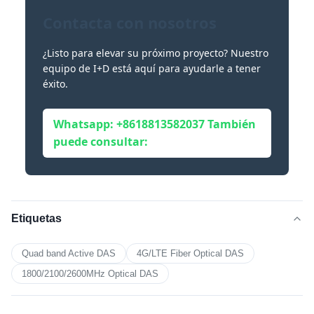
Contacta con nosotros
¿Listo para elevar su próximo proyecto? Nuestro
equipo de I+D está aquí para ayudarle a tener
éxito.
Whatsapp: +8618813582037 También
puede consultar:
Etiquetas
Quad band Active DAS
4G/LTE Fiber Optical DAS
1800/2100/2600MHz Optical DAS