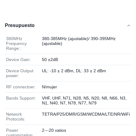
Presupuesto
380MHz
380-385MHz (ajustable)/ 390-395MHz
Frequency
(ajustable)
Range::
Device Gain:
50 ±2dB
Device Output
UL: -10 ± 2 dBm, DL: 33 ± 2 dBm
power:
RF connectoer:
N/mujer
Bands Support:
VHF, UHF, N71, N28, N5, N20, N8, N66, N3,
N1, N40, N7, N78, N77, N79
Network
TETRA/P25/DMR/GSM/WCDMA/LTE/NR/WiFi
Protocols:
Power
2---20 vatios
customization: