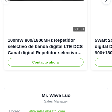
VIDEO
100mW 800/1800MHz Repetidor
5Watt 2
selectivo de banda digital LTE DCS
digital
Canal digital Repetidor selectivo
900+180
Bda Pico
DAS Rep
Contacto ahora
Mr. Wave Luo
Sales Manager
Correo
atnj-sales@szatnj.com