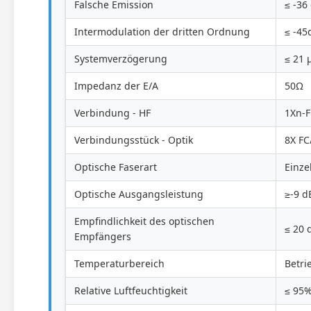
Falsche Emission
≤ -36
Intermodulation der dritten Ordnung
≤ -45
Systemverzögerung
≤ 21 
Impedanz der E/A
50Ω
Verbindung - HF
1Xn-
Verbindungsstück - Optik
8X FC
Optische Faserart
Einz
Optische Ausgangsleistung
≥-9 
Empfindlichkeit des optischen
≤ 20
Empfängers
Temperaturbereich
Betri
Relative Luftfeuchtigkeit
≤ 95%