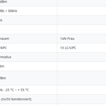
 dBm
dBc / 30kHz
μs
Frauen
1xN-Frau
/APC
1X LC/UPC
elmodus
dBm
 dBm
eb: -25 °C ~ + 55 °C
 (nicht kondensiert)