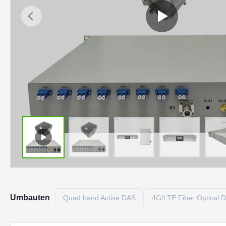
Umbauten
Quad band Active DAS
4G/LTE Fiber Optical 