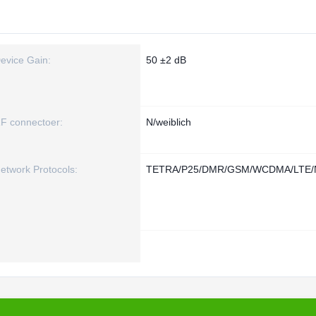
evice Gain:
50 ±2 dB
F connectoer:
N/weiblich
etwork Protocols:
TETRA/P25/DMR/GSM/WCDMA/LTE/N