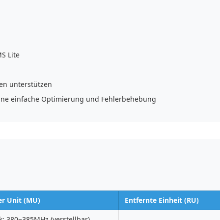
S Lite
ten unterstützen
ine einfache Optimierung und Fehlerbehebung
r Unit (MU)
Entfernte Einheit (RU)
k: 380~385MHz (verstellbar)