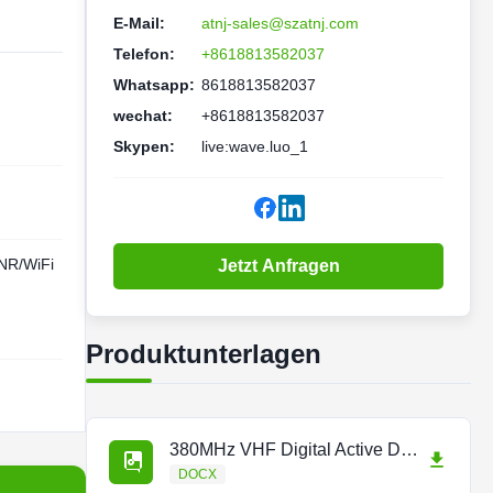
E-Mail:
atnj-sales@szatnj.com
Telefon:
+8618813582037
Whatsapp:
8618813582037
wechat:
+8618813582037
Skypen:
live:wave.luo_1
R/WiFi
Jetzt Anfragen
Produktunterlagen
380MHz VHF Digital Active DAS.docx
DOCX