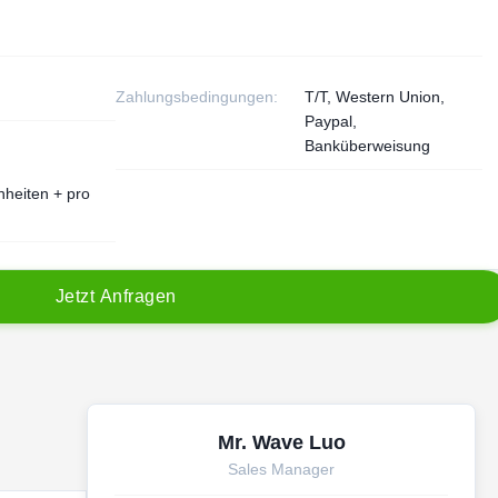
Zahlungsbedingungen:
T/T, Western Union,
Paypal,
Banküberweisung
nheiten + pro
J
e
t
z
t
A
n
f
r
a
g
e
n
Mr. Wave Luo
Sales Manager