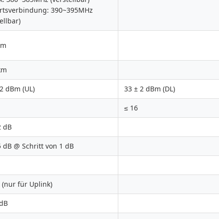
rtsverbindung: 390~395MHz
ellbar)
Bm
km
 2 dBm (UL)
33 ± 2 dBm (DL)
≤ 16
2 dB
5 dB @ Schritt von 1 dB
 (nur für Uplink)
 dB