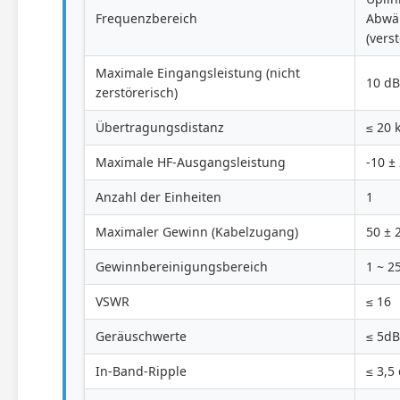
Frequenzbereich
Abwä
(verst
Maximale Eingangsleistung (nicht
10 d
zerstörerisch)
Übertragungsdistanz
≤ 20 
Maximale HF-Ausgangsleistung
-10 ±
Anzahl der Einheiten
1
Maximaler Gewinn (Kabelzugang)
50 ± 
Gewinnbereinigungsbereich
1 ~ 2
VSWR
≤ 16
Geräuschwerte
≤ 5dB
In-Band-Ripple
≤ 3,5