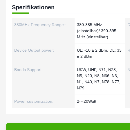
Spezifikationen
380MHz Frequency Range::
380-385 MHz
D
(einstellbar)/ 390-395
MHz (einstellbar)
Device Output power:
UL: -10 ± 2 dBm, DL: 33
R
± 2 dBm
Bands Support:
UKW, UHF, N71, N28,
N
N5, N20, N8, N66, N3,
N1, N40, N7, N78, N77,
N79
Power customization:
2---20Watt