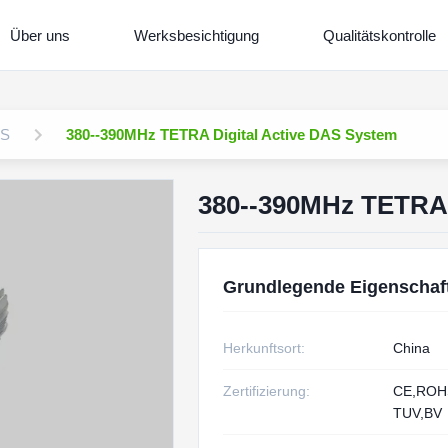
Über uns
Werksbesichtigung
Qualitätskontrolle
AS
380--390MHz TETRA Digital Active DAS System
380--390MHz TETRA 
Grundlegende Eigenschaf
Herkunftsort:
China
Zertifizierung:
CE,RO
TUV,BV