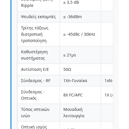
≤ 3,5 dB
Ripple
Ψευδείς εκπομπές
≤ -36dBm
Τρίτης τάξεως
διατροπική
≤ -45dBc / 30kHz
τροποποίηση
Καθυστέρηση
≤ 21μs
συστήματος
Αντίσταση Ε/Ε
50Ω
Σύνδεσμος - RF
1Xn-Γυναίκα
1xN-Γυναίκα
Σύνδεσμος -
8X FC/APC
1X LC/UPC
Οπτικός
Τύπος οπτικών
Μοναδική
ινών
λειτουργία
Οπτική ισχύς