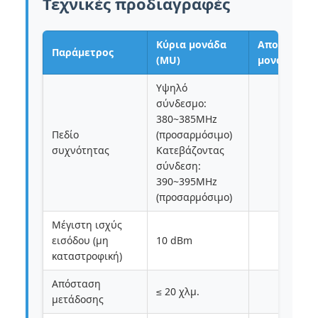
Τεχνικές προδιαγραφές
Κύρια μονάδα
Απομακρυσ
Παράμετρος
(MU)
μονάδα (RU
Υψηλό
σύνδεσμο:
380~385MHz
Πεδίο
(προσαρμόσιμο)
συχνότητας
Κατεβάζοντας
σύνδεση:
390~395MHz
(προσαρμόσιμο)
Μέγιστη ισχύς
εισόδου (μη
10 dBm
καταστροφική)
Απόσταση
≤ 20 χλμ.
μετάδοσης