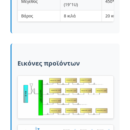
Μέγεθος
450*335*1
(19"1U)
Βάρος
8 κιλά
20 κιλά
Εικόνες προϊόντων