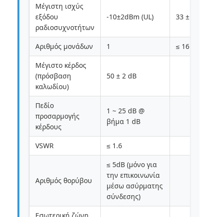
Μέγιστη ισχύς
εξόδου
-10±2dBm (UL)
33 ± 2 dBm (
ραδιοσυχνοτήτων
Αριθμός μονάδων
1
≤ 16
Μέγιστο κέρδος
(πρόσβαση
50 ± 2 dB
καλωδίου)
Πεδίο
1 ~ 25 dB @
προσαρμογής
βήμα 1 dB
κέρδους
VSWR
≤ 1.6
≤ 5dB (μόνο για
την επικοινωνία
Αριθμός θορύβου
μέσω ασύρματης
σύνδεσης)
Εσωτερική ζώνη