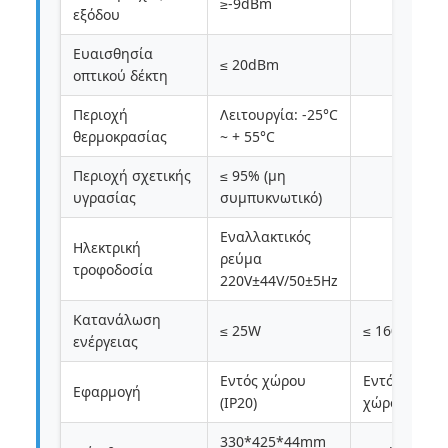
≥-9dBm
εξόδου
Ευαισθησία
≤ 20dBm
οπτικού δέκτη
Περιοχή
Λειτουργία: -25°C
θερμοκρασίας
~ + 55°C
Περιοχή σχετικής
≤ 95% (μη
υγρασίας
συμπυκνωτικό)
Εναλλακτικός
Ηλεκτρική
ρεύμα
τροφοδοσία
220V±44V/50±5Hz
Κατανάλωση
≤ 25W
≤ 160W
ενέργειας
Εντός χώρου
Εντός ή εκτό
Εφαρμογή
(IP20)
χώρου (IP65)
330*425*44mm