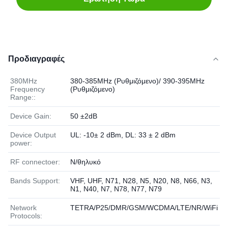
Προδιαγραφές
380MHz
380-385MHz (Ρυθμιζόμενο)/ 390-395MHz
Frequency
(Ρυθμιζόμενο)
Range::
Device Gain:
50 ±2dB
Device Output
UL: -10± 2 dBm, DL: 33 ± 2 dBm
power:
RF connectoer:
Ν/θηλυκό
Bands Support:
VHF, UHF, N71, N28, N5, N20, N8, N66, N3,
N1, N40, N7, N78, N77, N79
Network
TETRA/P25/DMR/GSM/WCDMA/LTE/NR/WiFi
Protocols: