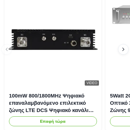
VIDEO
100mW 800/1800MHz Ψηφιακό
5Watt 2
επαναλαμβανόμενο επιλεκτικό
Οπτικό
ζώνης LTE DCS Ψηφιακό κανάλι
Ζώνης 
Επιλεκτικό επαναλαμβανόμενο
Ενισχυτ
Επαφή τώρα
Bda Pico