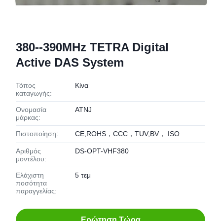
380--390MHz TETRA Digital
Active DAS System
Τόπος
Κίνα
καταγωγής:
Ονομασία
ATNJ
μάρκας:
Πιστοποίηση:
CE,ROHS，CCC，TUV,BV， ISO
Αριθμός
DS-OPT-VHF380
μοντέλου:
Ελάχιστη
5 τεμ
ποσότητα
παραγγελίας:
Ερώτηση Τώρα