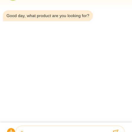
Σπίτι
11:02 AM
Προϊόντα
Good day, what product are you looking for?
Σχετικά Με Εμάς
Επισκέψεις Στο Εργοστάσιο
Έλεγχος Ποιότητας
Επικοινωνήστε Μαζί Μας
Ειδήσεις
Υποθέσεις
Shenzhen Atnj Communication Technology Co., Ltd.
00-86-18813582037
atnj-sales@szatnj.com
Ακολουθήστε Μας.
© 2026 Shenzhen Atnj Communication Technology Co., Ltd.. All Rights
Reserved.