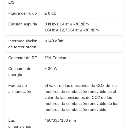
E/S
Figura del ruido
≤ 8 dB
Emisión espuria
9 kHz-1 GHz: ≤ -36 dBm
1GHz a 12,75GHz: ≤ -30 dBm
Intermodulación
≤ -40 dBm
de tercer orden
Conector de RF
2*N-Femina
Consumo de
≤ 30 W
energía
Fuente de
El valor de las emisiones de CO2 de los
alimentación
motores de combustión renovable es el
valor de las emisiones de CO2 de los
motores de combustión renovable de los
motores de combustión renovable.
Las
450*335*180 mm
dimensiones