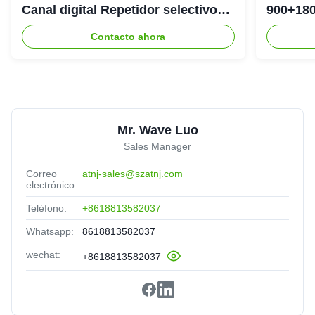
Canal digital Repetidor selectivo
900+180
Bda Pico
DAS Rep
Contacto ahora
Mr. Wave Luo
Sales Manager
Correo
atnj-sales@szatnj.com
electrónico:
Teléfono:
+8618813582037
Whatsapp:
8618813582037
wechat:
+8618813582037