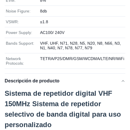
EVM:
8%
Noise Figure:
8db
VSWR:
≤1.8
Power Supply:
AC100/ 240V
Bands Support:
VHF, UHF, N71, N28, N5, N20, N8, N66, N3,
N1, N40, N7, N78, N77, N79
Network
TETRA/P25/DMR/GSM/WCDMA/LTE/NR/WiFi
Protocols:
Descripción de producto
Sistema de repetidor digital VHF
150MHz Sistema de repetidor
selectivo de banda digital para uso
personalizado