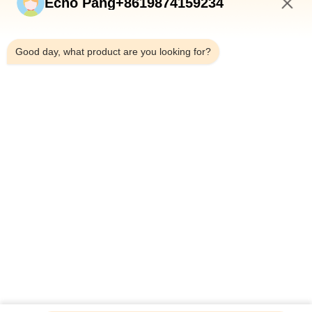
Echo Pang+8619874159234
ホーム
製品
6:59 AM
私たちについて
Good day, what product are you looking for?
工場見学
品質管理
お問い合わせ
ニュース
事例
Shenzhen Atnj Communication Technology Co., Ltd.
00-86-18813582037
atnj-sales@szatnj.com
私たちをフォローしてください