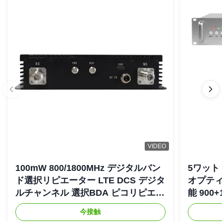
VIDEO
100mW 800/1800MHz デジタルバン
5ワット 
ド選択リピエーター LTE DCS デジタ
オプティ
ルチャンネル 選択BDA ピコリピエー
能 900+
ター
リピエ
今接触