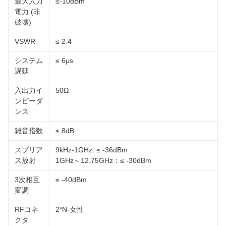
最大入力
≤-10dBm
電力 (非
破壊)
VSWR
≤ 2.4
システム
≤ 6μs
遅延
入出力イ
50Ω
ンピーダ
ンス
雑音指数
≤ 8dB
スプリア
9kHz-1GHz: ≤ -36dBm
ス放射
1GHz～12.75GHz：≤ -30dBm
3次相互
≤ -40dBm
変調
RFコネ
2*N-女性
クタ