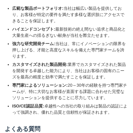
広範な製品ポートフォリオ:
当社は幅広い製品を提供してお
り、お客様が特定の要件を満たす多様な選択肢にアクセスで
きることを保証します。
ハイエンドコンセプト:
最新技術の絶え間ない追求と商品化と
大量生産への揺るぎない献身が当社を際立たせます。
強力な研究開発チーム:
当社は、常にイノベーションの限界を
押し上げる、才能と高度なスキルを備えた専門家チームを誇
ります。
カスタマイズされた製品開発:
業界でカスタマイズされた製品
を開発する卓越した能力により、当社はお客様の固有のニー
ズを最高の精度と効率で満たすことを保証します。
専門家によるソリューション:
20～30年の経験を持つ専門家チ
ームが、特に大切なお客様が直面する課題に合わせた完璧な
ソリューションを提供することに尽力しています。
ISO/CE認証品質:
卓越性への当社の取り組みは製品の認証によ
って強調され、優れた品質と信頼性が保証されます。
よくある質問