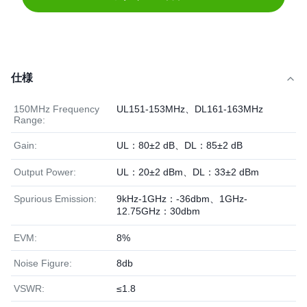
仕様
150MHz Frequency
UL151-153MHz、DL161-163MHz
Range:
Gain:
UL：80±2 dB、DL：85±2 dB
Output Power:
UL：20±2 dBm、DL：33±2 dBm
Spurious Emission:
9kHz-1GHz：-36dbm、1GHz-
12.75GHz：30dbm
EVM:
8%
Noise Figure:
8db
VSWR:
≤1.8