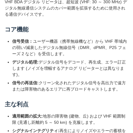
VHF BDA デジタル リピータは、超短波 (VHF: 30 ～ 300 MHz) デ
ジタル無線通信システムのカバー範囲を拡張するために使用され
る通信デバイスです。
コア機能
信号受信：
ユーザー機器（携帯無線機など）から VHF 帯域内
の弱い/減衰したデジタル無線信号（DMR、dPMR、P25 フェ
ーズ 2 など）を受信します。
デジタル処理:
デジタル信号をデコード、再生成、エラー訂正
します (ノイズを増幅するアナログ リピーターとは異なりま
す)。
信号の再送信:
クリーン化されたデジタル信号を高出力で遠方
または障害物のあるエリアに再ブロードキャストします。
主な利点
適用範囲の拡大:
地形の障害物 (建物、丘) および VHF 範囲制
限 (見通し距離約 5 ～ 50 km) を克服します。
シグナルインテグリティ:
再生によりノイズやエラーの蓄積を