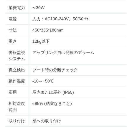
消費電力
≤ 30W
電源
入力：AC100-240V、50/60Hz
寸法
450*335*180mm
重さ
12kg以下
警報監視
アップリンク自己発振のアラーム
システム
孤立検出
ブート時の分離チェック
動作温度
-10～+50℃
応用
屋内または屋外 (IP65)
相対湿度
≤95% (結露なきこと)
範囲
取り付け
壁への取り付け