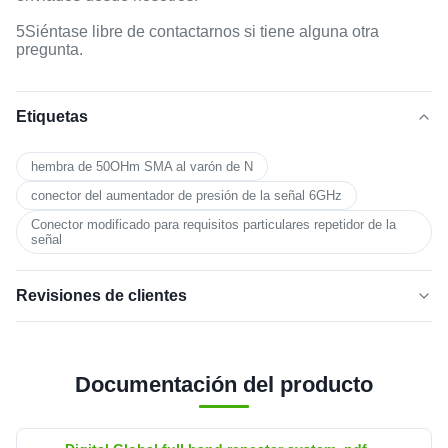
5Siéntase libre de contactarnos si tiene alguna otra
pregunta.
Etiquetas
hembra de 50OHm SMA al varón de N
conector del aumentador de presión de la señal 6GHz
Conector modificado para requisitos particulares repetidor de la
señal
Revisiones de clientes
5.0
★★★★★
★★★★★
Basado en 50 reseñas recientes
Documentación del producto
de cinco
100%
estrellas