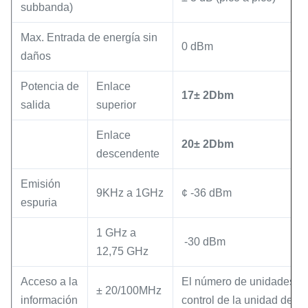
subbanda)
Max. Entrada de energía sin
0 dBm
daños
Potencia de
Enlace
17
± 2
Dbm
salida
superior
Enlace
20
± 2
Dbm
descendente
Emisión
9KHz a 1GHz
¢ -36 dBm
espuria
1 GHz a
️ -30 dBm
12,75 GHz
Acceso a la
El número de unidades de 
± 20/100MHz
información
control de la unidad de co