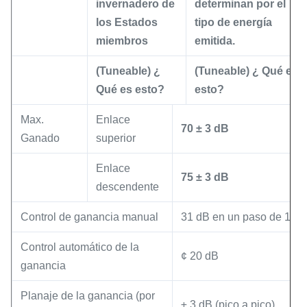
invernadero de
determinan por el
los Estados
tipo de energía
miembros
emitida.
(Tuneable) ¿
(Tuneable) ¿ Qué es
Qué es esto?
esto?
Max.
Enlace
70 ± 3 dB
Ganado
superior
Enlace
75 ± 3 dB
descendente
Control de ganancia manual
31 dB en un paso de 1 dB
Control automático de la
¢ 20 dB
ganancia
Planaje de la ganancia (por
± 3 dB (pico a pico)