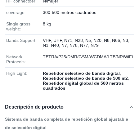
RF connectoer:
N/mujer
coverage:
300-500 metros cuadrados
Single gross
8 kg
weight::
Bands Support:
VHF, UHF, N71, N28, N5, N20, N8, N66, N3,
N1, N40, N7, N78, N77, N79
Network
TETRA/P25/DMR/GSM/WCDMA/LTE/NR/WiFi
Protocols:
High Light:
Repetidor selectivo de banda digital
,
Repetidor selectivo de banda de 500 m2
,
Repetidor digital global de 500 metros
cuadrados
Descripción de producto
Sistema de banda completa de repetición global ajustable
de selección digital