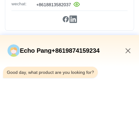
wechat:
+8618813582037
Vínculos Rápidos
Echo Pang+8619874159234
En Casa
9:01 AM
Productos
Good day, what product are you looking for?
Sobre Nosotros
Recorrido Por La Fábrica
Control De Calidad
Contáctenos
Noticias
Casos De Trabajo
Shenzhen Atnj Communication Technology Co., Ltd.