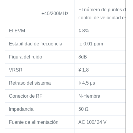
El número de puntos de re
±40/200MHz
control de velocidad es el
El EVM
¢ 8%
Estabilidad de frecuencia
️ ± 0,01 ppm
Figura del ruido
8dB
VRSR
¥ 1.8
Retraso del sistema
¢ 4,5 μs
Conector de RF
N-Hembra
Impedancia
50 Ω
Fuente de alimentación
AC 100/ 24 V