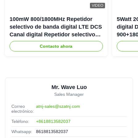
VIDEO
Abdul Sattar
★★★★★
★★★★★
A
Norway
Jun 22.2025
100mW 800/1800MHz Repetidor
5Watt 2
selectivo de banda digital LTE DCS
digital
Livraison dans un délai acceptable par voie aérienne.
Canal digital Repetidor selectivo
900+180
Qualité : j'attends d'installer totalement l'appareil.
Bda Pico
DAS Rep
Contacto ahora
Mr. Wave Luo
Sales Manager
Correo
atnj-sales@szatnj.com
electrónico:
Teléfono:
+8618813582037
Whatsapp:
8618813582037