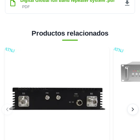
Digital Global full band repeater system .pdf
4
0
PDF
estrellas
3
0
estrellas
2
0
estrellas
1
Productos relacionados
0
estrella
seungwoo jung
★★★★★
★★★★★
S
Finland
Oct 8.2025
빠른 배송..신속한 소통 .요구사항에 대한 빠른 회신
Harrison Mmari
★★★★★
★★★★★
H
Greece
Aug 5.2025
All ATNJ products are very well made at a reasonable
price. Our clients are delighted with their products and their
service and attention is phenomenal. Really recommend
them