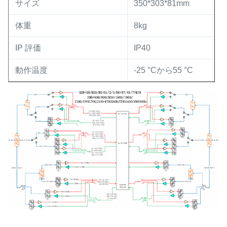
サイズ
350*303*81mm
体重
8kg
IP 評価
IP40
動作温度
-25 °Cから55 °C