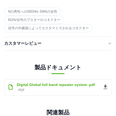
Nの男性への50OHm SMAの女性
6GHz信号のブスターのコネクター
信号の中継器によってカスタマイズされるコネクター
カスタマーレビュー
5.0
★★★★★
★★★★★
最近の50件のレビューに基づいて
製品ドキュメント
最高
100%
4つ星
0
Digital Global full band repeater system .pdf
3つ星
0
PDF
2つ星
0
星1つ
0
seungwoo jung
関連製品
★★★★★
★★★★★
S