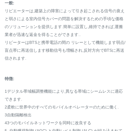
一般:
リピエーターは,建築上の障害によって引き起こされる信号の衰え
と弱さによる室内信号カバーの問題を解決するための手頃な価格
のソリューションを提供します.簡単に設置し,維持できれば,運搬
業者が迅速な返金を得ることができます..
リピーターはBTSと携帯電話の間の リレーとして機能します弱点/
盲点帯に再送信します移動信号も増幅され,反対方向でBTSに再送
信されます.
特徴:
1デジタル帯域幅調整機能により,異なる帯域にシームレスに適応
できます.
2柔軟に世界中のすべてのモバイルオペレーターのために働く.
3自動隔離検出
43つのモバイルネットワークを同時に改良する
5. 自動獲得制御 (AGC) と自動レベル制御 (ALC) が組み込まれて