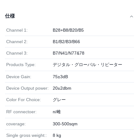
仕様
Channel 1:
B28+B8/B20/B5
Channel 2:
B1/B2/B3/B66
Channel 3:
B7/N41/N77&78
Products Type:
デジタル・グローバル・リピーター
Device Gain:
75±3dB
Device Output power:
20±2dbm
Color For Choice:
グレー
RF connectoer:
n/雌
coverage:
300-500sqm
Single gross weight::
8 kg