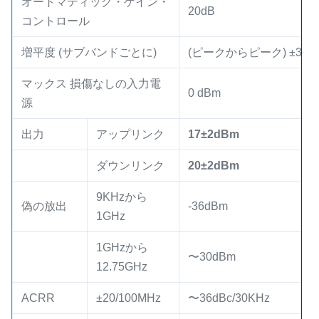
オートマティック・ゲイン・
20dB
コントロール
増平度 (サブバンドごとに)
(ピークからピーク) ±3 dB
マックス 損傷なしの入力電
0 dBm
源
出力
アップリンク
17
±2
dBm
ダウンリンク
20
±2
dBm
9KHzから
偽の放出
-36dBm
1GHz
1GHzから
〜30dBm
12.75GHz
ACRR
±20/100MHz
〜36dBc/30KHz