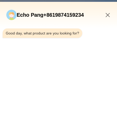
速いリンク
Echo Pang+8619874159234
ホーム
製品
5:58 AM
私たちについて
Good day, what product are you looking for?
工場見学
品質管理
お問い合わせ
ニュース
事例
Shenzhen Atnj Communication Technology Co., Ltd.
00-86-18813582037
atnj-sales@szatnj.com
私たちをフォローしてください