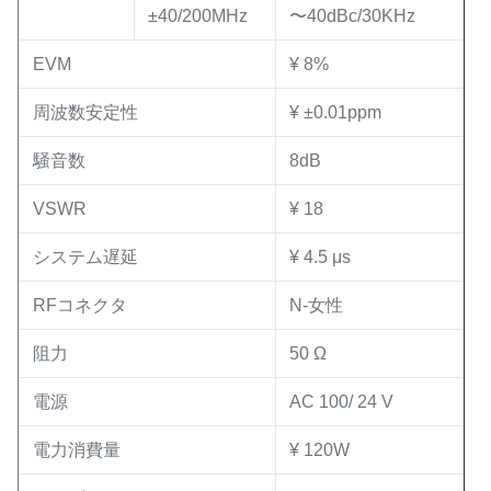
±40/200MHz
〜40dBc/30KHz
EVM
¥ 8%
周波数安定性
¥ ±0.01ppm
騒音数
8dB
VSWR
¥ 18
システム遅延
¥ 4.5 μs
RFコネクタ
N-女性
阻力
50 Ω
電源
AC 100/ 24 V
電力消費量
¥ 120W