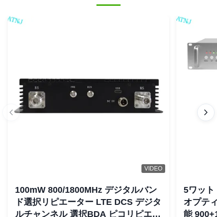
Finland
Oct 8.2025
빠른 배송..신속한 소통 .요구사항에 대한 빠른 회신
Harrison Mmari
★★★★★
★★★★★
H
Greece
Aug 5.2025
All ATNJ products are very well made at a reasonable
price. Our clients are delighted with their products and their
service and attention is phenomenal. Really recommend
them
Abdul Sattar
★★★★★
★★★★★
A
Norway
Jun 22.2025
VIDEO
Livraison dans un délai acceptable par voie aérienne.
Qualité : j'attends d'installer totalement l'appareil.
100mW 800/1800MHz デジタルバン
5ワット 
ド選択リピエーター LTE DCS デジタ
オプティ
ルチャンネル 選択BDA ピコリピエー
能 900+