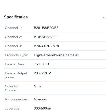
Specificaties
Channel 1:
B28+B8/B20/B5
Channel 2:
B1/B2/B3/B66
Channel 3:
B7/N41/N77&78
Products Type:
Digitale wereldwijde herhaler
Device Gain:
75 ± 3 dB
Device Output
20 ± 2DBM
power:
Color For
Grijs
Choice:
RF connectoer:
N/vrouw
coverage:
300-500m²