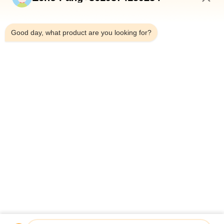
Huis
8:30 AM
Producten
Good day, what product are you looking for?
Over Ons
Fabriekstocht
Kwaliteitscontrole
Neem Contact Met Ons Op
Nieuws
Gevallen
Shenzhen Atnj Communication Technology Co., Ltd.
00-86-18813582037
atnj-sales@szatnj.com
Volg Ons.
© 2026 Shenzhen Atnj Communication Technology Co., Ltd.. All Rights