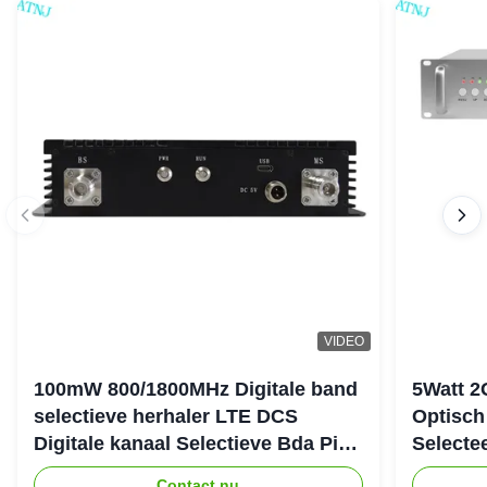
seungwoo jung
★★★★★
★★★★★
S
Finland
Oct 8.2025
빠른 배송..신속한 소통 .요구사항에 대한 빠른 회신
Harrison Mmari
★★★★★
★★★★★
H
Greece
Aug 5.2025
All ATNJ products are very well made at a reasonable
price. Our clients are delighted with their products and their
service and attention is phenomenal. Really recommend
them
VIDEO
Abdul Sattar
★★★★★
★★★★★
A
Norway
Jun 22.2025
100mW 800/1800MHz Digitale band
5Watt 2
Livraison dans un délai acceptable par voie aérienne.
selectieve herhaler LTE DCS
Optisch
Qualité : j'attends d'installer totalement l'appareil.
Digitale kanaal Selectieve Bda Pico
Selecte
herhaler
Verster
Contact nu