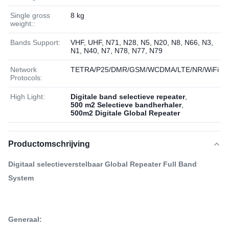
Single gross
8 kg
weight::
Bands Support:
VHF, UHF, N71, N28, N5, N20, N8, N66, N3,
N1, N40, N7, N78, N77, N79
Network
TETRA/P25/DMR/GSM/WCDMA/LTE/NR/WiFi
Protocols:
High Light:
Digitale band selectieve repeater
,
500 m2 Selectieve bandherhaler
,
500m2 Digitale Global Repeater
Productomschrijving
Digitaal selectieverstelbaar Global Repeater Full Band
System
Generaal: