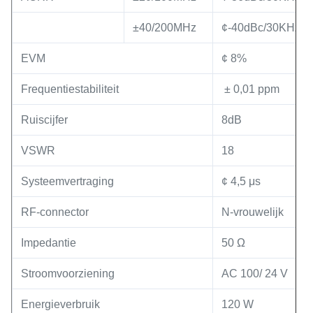
±40/200MHz
¢-40dBc/30KHz
EVM
¢ 8%
Frequentiestabiliteit
️ ± 0,01 ppm
Ruiscijfer
8dB
VSWR
18
Systeemvertraging
¢ 4,5 μs
RF-connector
N-vrouwelijk
Impedantie
50 Ω
Stroomvoorziening
AC 100/ 24 V
Energieverbruik
120 W