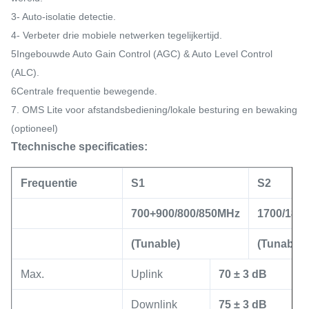
3- Auto-isolatie detectie.
4- Verbeter drie mobiele netwerken tegelijkertijd.
5Ingebouwde Auto Gain Control (AGC) & Auto Level Control
(ALC).
6Centrale frequentie bewegende.
7. OMS Lite voor afstandsbediening/lokale besturing en bewaking
(optioneel)
T
technische specificaties:
Frequentie
S1
S2
700+900/800/850MHz
1700/180
(Tunable)
(Tunable)
Max.
Uplink
70 ± 3 dB
Downlink
75 ± 3 dB