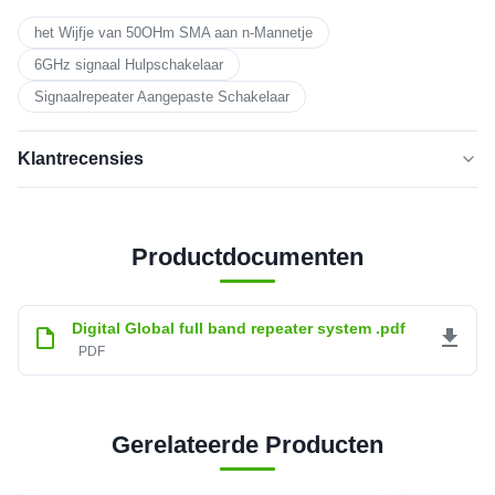
het Wijfje van 50OHm SMA aan n-Mannetje
6GHz signaal Hulpschakelaar
Signaalrepeater Aangepaste Schakelaar
Klantrecensies
5.0
★★★★★
★★★★★
Productdocumenten
Gebaseerd op 50 recente beoordelingen
vijfsterren
100%
Digital Global full band repeater system .pdf
4
0
PDF
sterren
3
0
sterren
2
0
sterren
1 ster
Gerelateerde Producten
0