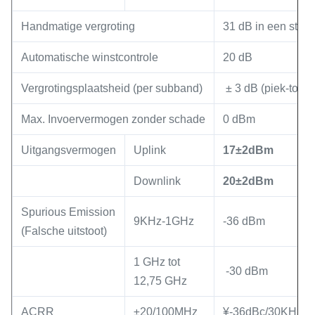
Handmatige vergroting
31 dB in een stap
Automatische winstcontrole
20 dB
Vergrotingsplaatsheid (per subband)
️ ± 3 dB (piek-tot-p
Max. Invoervermogen zonder schade
0 dBm
Uitgangsvermogen
Uplink
17
±2
dBm
Downlink
20
±2
dBm
Spurious Emission
9KHz-1GHz
-36 dBm
(Falsche uitstoot)
1 GHz tot
️ -30 dBm
12,75 GHz
ACRR
±20/100MHz
¥-36dBc/30KHz