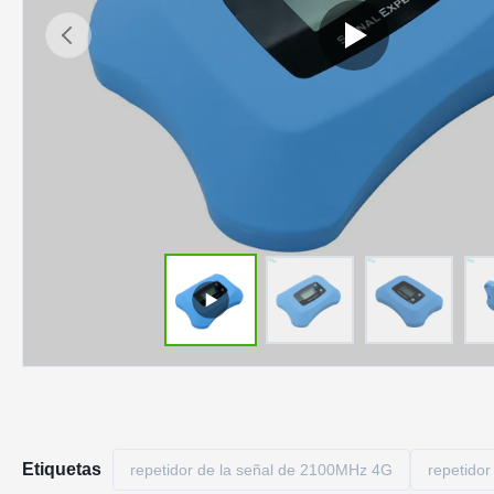
Etiquetas
repetidor de la señal de 2100MHz 4G
repetido