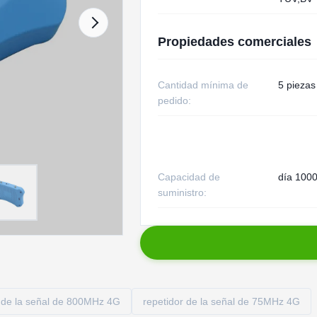
Propiedades comerciales
Cantidad mínima de
5 piezas
pedido:
Capacidad de
día 1000
suministro:
r de la señal de 800MHz 4G
repetidor de la señal de 75MHz 4G