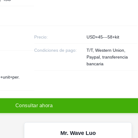
Precio:
USD+45---58+kit
Condiciones de pago:
T/T, Western Union,
Paypal, transferencia
bancaria
+unit+per.
C
o
n
s
u
l
t
a
r
a
h
o
r
a
Mr. Wave Luo