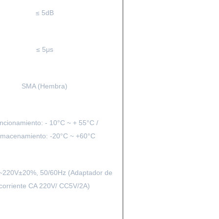
≤ 5dB
≤ 5μs
SMA (Hembra)
ncionamiento: - 10°C ~ + 55°C /
lmacenamiento: -20°C ~ +60°C
~220V±20%, 50/60Hz (Adaptador de
corriente CA 220V/ CC5V/2A)