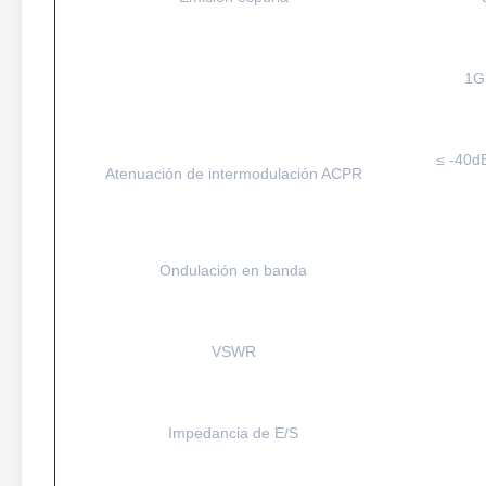
1G
≤ -40d
Atenuación de intermodulación ACPR
Ondulación en banda
VSWR
Impedancia de E/S