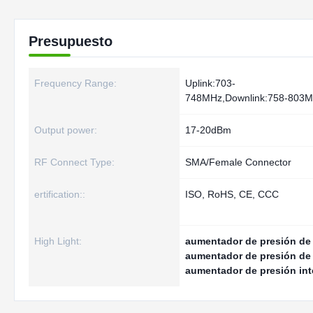
Presupuesto
Frequency Range:
Uplink:703-
748MHz,Downlink:758-803
Output power:
17-20dBm
RF Connect Type:
SMA/Female Connector
ertification::
ISO, RoHS, CE, CCC
High Light:
aumentador de presión de 
aumentador de presión de 
aumentador de presión int