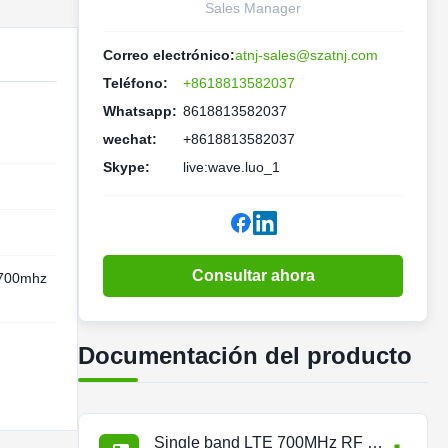
Sales Manager
Correo electrónico:
atnj-sales@szatnj.com
Teléfono:
+8618813582037
Whatsapp:
8618813582037
wechat:
+8618813582037
Skype:
live:wave.luo_1
Consultar ahora
 700mhz
Documentación del producto
Single band LTE 700MHz RF Repeater.pdf