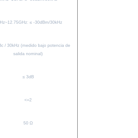
Hz~12.75GHz: ≤ -30dBm/30kHz
Bc / 30kHz (medido bajo potencia de
salida nominal)
≤ 3dB
<=2
50 Ω