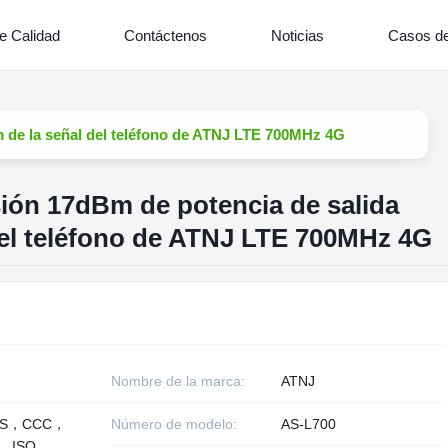
e Calidad
Contáctenos
Noticias
Casos de
 de la señal del teléfono de ATNJ LTE 700MHz 4G
ión 17dBm de potencia de salida
el teléfono de ATNJ LTE 700MHz 4G
Nombre de la marca:
ATNJ
HS，CCC，
Número de modelo:
AS-L700
， ISO