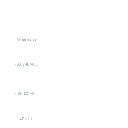
Parámetros
703-748MHz
758-803MHz
45MHz