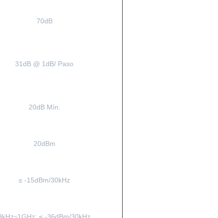
70dB
31dB @ 1dB/ Paso
20dB Mín.
20dBm
≤ -15dBm/30kHz
9kHz~1GHz: ≤ -36dBm/30kHz