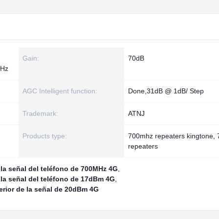
Gain:
70dB
MHz
AGC Intelligent function:
Done,31dB @ 1dB/ Step
Trademark:
ATNJ
Products type:
700mhz repeaters kingtone,
repeaters
la señal del teléfono de 700MHz 4G
,
la señal del teléfono de 17dBm 4G
,
erior de la señal de 20dBm 4G