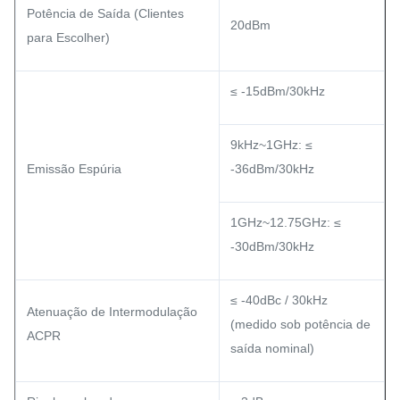
Potência de Saída (Clientes
20dBm
para Escolher)
≤ -15dBm/30kHz
9kHz~1GHz: ≤
Emissão Espúria
-36dBm/30kHz
1GHz~12.75GHz: ≤
-30dBm/30kHz
≤ -40dBc / 30kHz
Atenuação de Intermodulação
(medido sob potência de
ACPR
saída nominal)