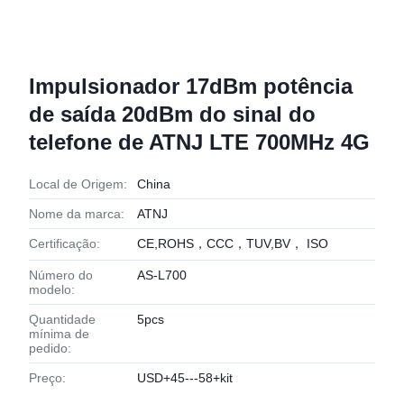
Impulsionador 17dBm potência
de saída 20dBm do sinal do
telefone de ATNJ LTE 700MHz 4G
Local de Origem:
China
Nome da marca:
ATNJ
Certificação:
CE,ROHS，CCC，TUV,BV， ISO
Número do
AS-L700
modelo:
Quantidade
5pcs
mínima de
pedido:
Preço:
USD+45---58+kit