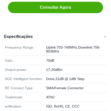
Consultar Agora
Especificações
Frequency Range:
Uplink:703-748MHz,Downlink:758-
803MHz
Gain:
70dB
Output power:
17-20dBm
AGC Intelligent function:
Done,31dB @ 1dB/ Step
RF Connect Type:
SMA/Female Connector
Trademark:
ATNJ
ertification::
ISO, RoHS, CE, CCC