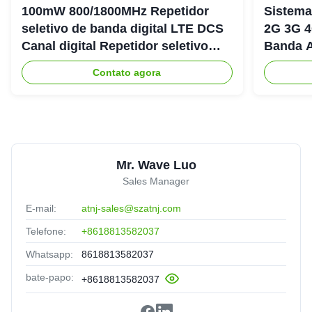
100mW 800/1800MHz Repetidor
Sistema
seletivo de banda digital LTE DCS
2G 3G 4
Canal digital Repetidor seletivo
Banda A
Bda Pico
900+18
Contato agora
Mr. Wave Luo
Sales Manager
E-mail:
atnj-sales@szatnj.com
Telefone:
+8618813582037
Whatsapp:
8618813582037
bate-papo:
+8618813582037