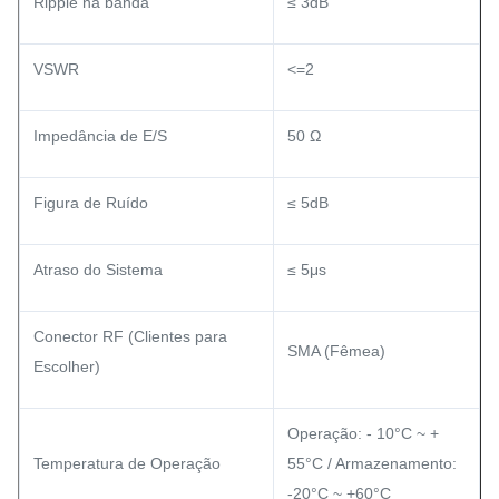
Ripple na banda
≤ 3dB
VSWR
<=2
Impedância de E/S
50 Ω
Figura de Ruído
≤ 5dB
Atraso do Sistema
≤ 5μs
Conector RF (Clientes para
SMA (Fêmea)
Escolher)
Operação: - 10°C ~ +
Temperatura de Operação
55°C / Armazenamento:
-20°C ~ +60°C