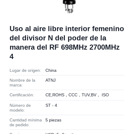
Uso al aire libre interior femenino
del divisor N del poder de la
manera del RF 698MHz 2700MHz
4
Lugar de origen:
China
Nombre de la
ATNJ
marca:
Certificación:
CE,ROHS，CCC，TUV,BV， ISO
Número de
ST - 4
modelo:
Cantidad mínima
5 piezas
de pedido: