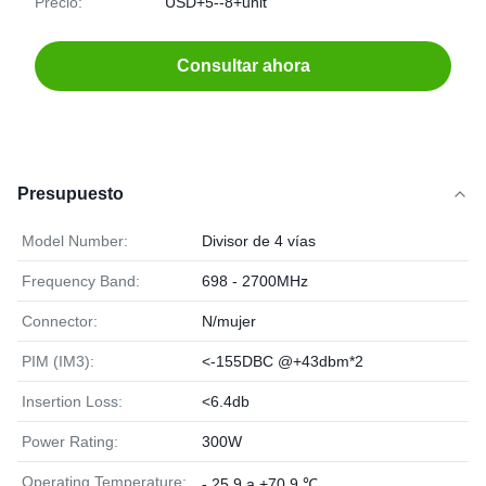
Precio:
USD+5--8+unit
Consultar ahora
Presupuesto
Model Number:
Divisor de 4 vías
Frequency Band:
698 - 2700MHz
Connector:
N/mujer
PIM (IM3):
<-155DBC @+43dbm*2
Insertion Loss:
<6.4db
Power Rating:
300W
Operating Temperature:
- 25.9 a +70.9 ℃