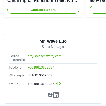
Canal digital Repetidor selectivo
900+180
Bda Pico
DAS Rep
Contacto ahora
Mr. Wave Luo
Sales Manager
Correo
atnj-sales@szatnj.com
electrónico:
Teléfono:
+8618813582037
Whatsapp:
8618813582037
wechat:
+8618813582037