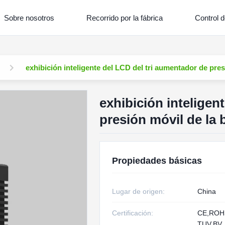
Sobre nosotros
Recorrido por la fábrica
Control d
exhibición inteligente del LCD del tri aumentador de p
exhibición inteligen
presión móvil de l
Propiedades básicas
Lugar de origen:
China
Certificación:
CE,RO
TUV,BV