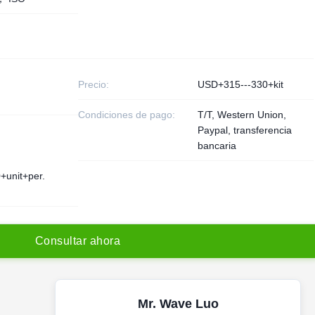
Precio:
USD+315---330+kit
Condiciones de pago:
T/T, Western Union,
Paypal, transferencia
bancaria
+unit+per.
C
o
n
s
u
l
t
a
r
a
h
o
r
a
Mr. Wave Luo