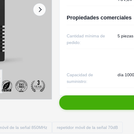
Propiedades comerciales
Cantidad mínima de
5 piezas
pedido:
Capacidad de
día 1000
suministro:
móvil de la señal 850MHz
repetidor móvil de la señal 70dB