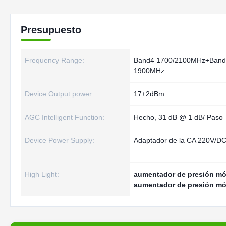
Presupuesto
Frequency Range:
Band4 1700/2100MHz+Ban
1900MHz
Device Output power:
17±2dBm
AGC Intelligent Function:
Hecho, 31 dB @ 1 dB/ Paso
Device Power Supply:
Adaptador de la CA 220V/D
High Light:
aumentador de presión móv
aumentador de presión móv