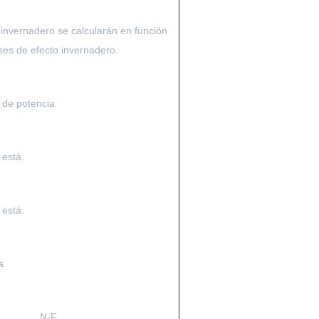
invernadero se calcularán en función
ses de efecto invernadero.
 de potencia
 está.
 está.
a
N-F