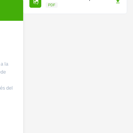
PDF
a la
ede
vés del