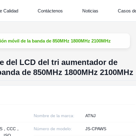
e Calidad
Contáctenos
Noticias
Casos de
resión móvil de la banda de 850MHz 1800MHz 2100MHz
te del LCD del tri aumentador de
a banda de 850MHz 1800MHz 2100MHz
Nombre de la marca:
ATNJ
HS，CCC，
Número de modelo:
JS-CPAWS
， ISO