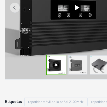
Etiquetas
repetidor móvil de la señal 2100MHz
repetidor 