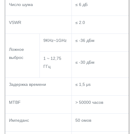
Число шума
≤ 6 дБ
VSWR
≤ 2.0
9KHz~1GHz
≤ -36 дБм
Ложное
выброс
1 ~ 12,75
≤ -30 дБм
ГГц
Задержка времени
≤ 1,5 μs
MTBF
> 50000 часов
Импеданс
50 омов