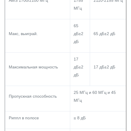
AWS 1700/2100 МГц
1755
2110-2155 МГц
МГц
65
Макс, выиграй.
дБ±2
65 дБ±2 дБ
дБ
17
Максимальная мощность
дБ±2
17 дБ±2 дБ
дБ
25 МГц и 60 МГц и 45
Пропускная способность
МГц
Риппл в полосе
≤ 8 дБ