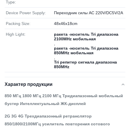
Type:
Device Power Supply:
Переходник силы AC 220V/DC5V/2A
Packing Size:
48x46x18cm
High Light:
ракета -носитель Tri диапазона
2100MHz мобильная
,
ракета -носитель Tri диапазона
850MHz мобильная
,
Tri репитер сигнала диапазона
850MHz
Характер продукции
850 МГц 1800 МГц 2100 МГц Тридиапазонный мобильный
бустер Интеллектуальный ЖК-дисплей
2G 3G 4G Трехдиапазонный ретранслятор
850/1800/2100МГц усилитель повторения сотового