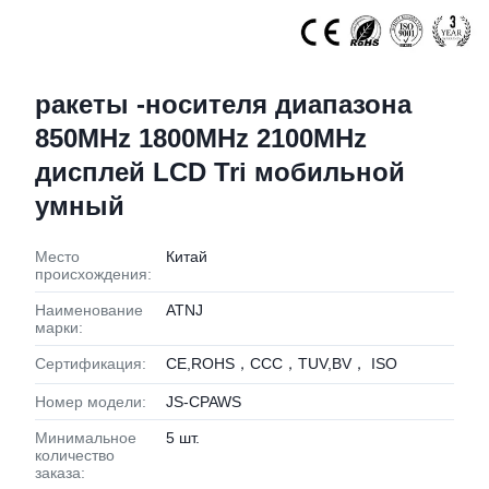
ракеты -носителя диапазона
850MHz 1800MHz 2100MHz
дисплей LCD Tri мобильной
умный
Место
Китай
происхождения:
Наименование
ATNJ
марки:
Сертификация:
CE,ROHS，CCC，TUV,BV， ISO
Номер модели:
JS-CPAWS
Минимальное
5 шт.
количество
заказа: