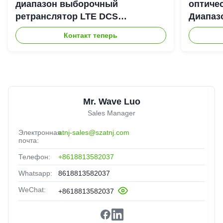
диапазон выборочный
оптиче
ретранслятор LTE DCS
Диапаз
Цифровой канал выборочный
900+18
Контакт теперь
Bda Пико ретранслятор
DAS Re
Mr. Wave Luo
Sales Manager
Электронная
atnj-sales@szatnj.com
почта:
Телефон:
+8618813582037
Whatsapp:
8618813582037
WeChat:
+8618813582037