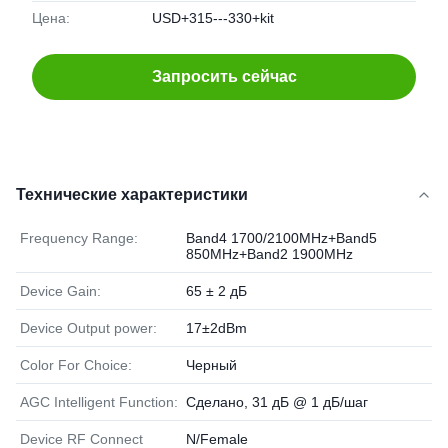
Цена:
USD+315---330+kit
Запросить сейчас
Технические характеристики
Frequency Range:
Band4 1700/2100MHz+Band5
850MHz+Band2 1900MHz
Device Gain:
65 ± 2 дБ
Device Output power:
17±2dBm
Color For Choice:
Черный
AGC Intelligent Function:
Сделано, 31 дБ @ 1 дБ/шаг
Device RF Connect
N/Female