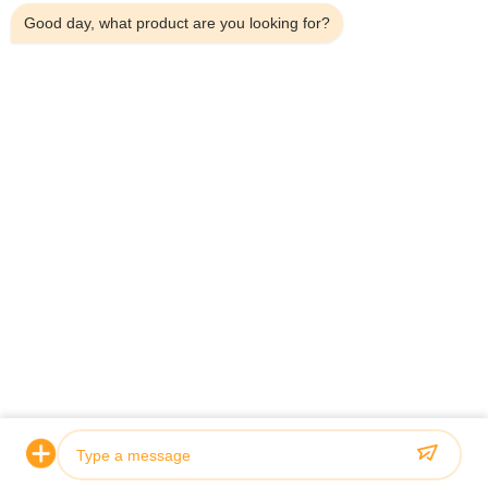
Productos
Good day, what product are you looking for?
Sobre Nosotros
Recorrido Por La Fábrica
Control De Calidad
Contáctenos
Noticias
Casos De Trabajo
Shenzhen Atnj Communication Technology Co., Ltd.
00-86-18813582037
atnj-sales@szatnj.com
Síguenos.
© 2026 Shenzhen Atnj Communication Technology Co., Ltd.. All Rights
Reserved.