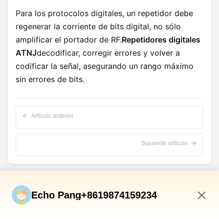
Para los protocolos digitales, un repetidor debe
regenerar la corriente de bits digital, no sólo
amplificar el portador de RF.
Repetidores digitales
ATNJ
decodificar, corregir errores y volver a
codificar la señal, asegurando un rango máximo
sin errores de bits.
Artículo anterior
Siguiente artículo
Vínculos Rápidos
Echo Pang+8619874159234
En Casa
7:33 AM