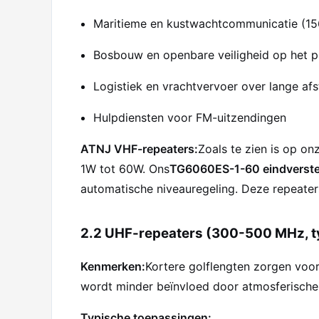
Maritieme en kustwachtcommunicatie (1
Bosbouw en openbare veiligheid op het p
Logistiek en vrachtvervoer over lange af
Hulpdiensten voor FM-uitzendingen
ATNJ VHF-repeaters:
Zoals te zien is op o
1W tot 60W. Ons
TG6060ES-1-60 eindverste
automatische niveauregeling. Deze repeaters 
2.2 UHF-repeaters (300-500 MHz, 
Kenmerken:
Kortere golflengten zorgen voo
wordt minder beïnvloed door atmosferische 
Typische toepassingen: