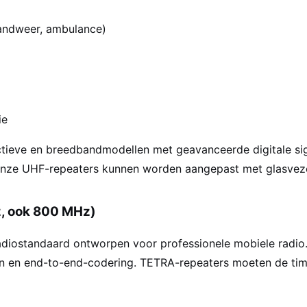
brandweer, ambulance)
ie
tieve en breedbandmodellen met geavanceerde digitale sig
Onze UHF-repeaters kunnen worden aangepast met glasvezel
, ook 800 MHz)
adiostandaard ontworpen voor professionele mobiele radio.
 en end-to-end-codering. TETRA-repeaters moeten de timin