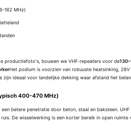
56-162 MHz)
latteland
standen
nze productiefoto's, bouwen we VHF-repeaters voor de
130–
rker
Het podium is voorzien van robuuste heatsinking, 2
zijn ideaal voor landelijke dekking waar afstand het belang
typisch 400-470 MHz)
r een betere penetratie door beton, staal en baksteen. UH
ruis. De wisselwerking is een korter bereik in open ruimte