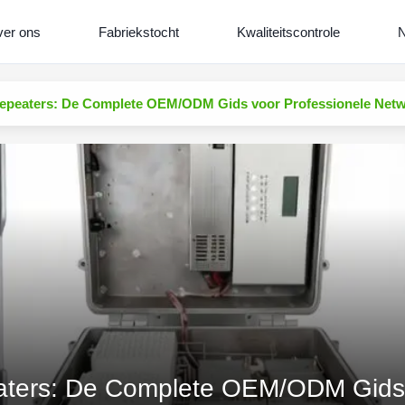
er ons
Fabriekstocht
Kwaliteitscontrole
N
peaters: De Complete OEM/ODM Gids voor Professionele Netw
ers: De Complete OEM/ODM Gids v