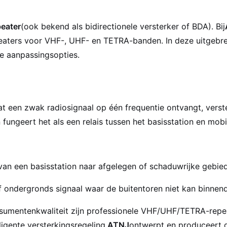
peater
(ook bekend als bidirectionele versterker of BDA). Bij
ers voor VHF-, UHF- en TETRA-banden. In deze uitgebreid
e aanpassingsopties.
at een zwak radiosignaal op één frequentie ontvangt, vers
 fungeert het als een relais tussen het basisstation en mobi
van een basisstation naar afgelegen of schaduwrijke gebie
f ondergronds signaal waar de buitentoren niet kan binnend
consumentenkwaliteit zijn professionele VHF/UHF/TETRA-r
elligente versterkingsregeling.
ATNJ
ontwerpt en produceert 