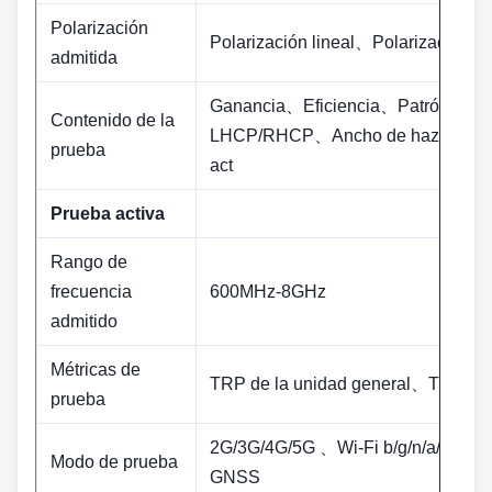
Polarización
Polarización lineal、Polarización ci
admitida
Ganancia、Eficiencia、Patrón de r
Contenido de la
LHCP/RHCP、Ancho de haz、No circ
prueba
act
Prueba activa
Rango de
frecuencia
600MHz-8GHz
admitido
Métricas de
TRP de la unidad general、TIS、
prueba
2G/3G/4G/5G 、Wi-Fi b/g/n/a/ac
Modo de prueba
GNSS