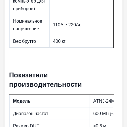
компьютер для
приборов)
Номинальное
110Ac~220Ac
напряжение
Вес брутто
400 кг
Показатели
производительности
Модель
ATNJ-24M
Диапазон частот
600 МГц~8 ГГц
Размер DUT
≤0,6 м