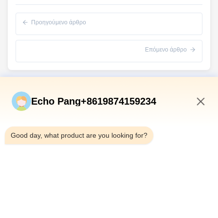
Προηγούμενο άρθρο
Επόμενο άρθρο
Γρήγορες Συνδέσεις
Echo Pang+8619874159234
Σπίτι
11:01 AM
Προϊόντα
Good day, what product are you looking for?
Σχετικά Με Εμάς
Επισκέψεις Στο Εργοστάσιο
Έλεγχος Ποιότητας
Επικοινωνήστε Μαζί Μας
Ειδήσεις
Υποθέσεις