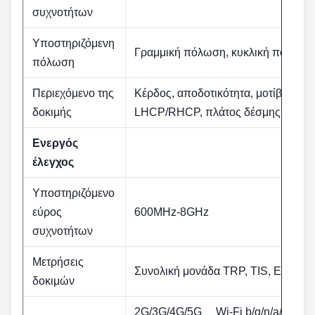
συχνοτήτων
Υποστηριζόμενη
Γραμμική πόλωση, κυκλική πόλωση,
πόλωση
Περιεχόμενο της
Κέρδος, αποδοτικότητα, μοτίβο ακτι
δοκιμής
LHCP/RHCP, πλάτος δέσμης, μη κυκ
Ενεργός
έλεγχος
Υποστηριζόμενο
εύρος
600MHz-8GHz
συχνοτήτων
Μετρήσεις
Συνολική μονάδα TRP, TIS, EIRP, E
δοκιμών
2G/3G/4G/5G 、Wi-Fi b/g/n/a/ac