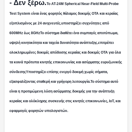
- Δεν ξέρω.
Το AT-24M Spherical Near-Field Multi-Probe
Test System είναι ένας φορητός θάλαμος δοκιμής OTA και κεραίας
εξοπλισμένος με 24 ανιχνευτές.υποστηρίζει συχνότητες από
600MHz έως 8GHzΤο σύστημα διαθέτει ένα συμπαγές αποτύπωμα,
υψηλή κινητικότητα και ταχεία δυνατότητα ανάπτυξης.επιτρέπει
ολοκληρωμένες δοκιμές απόδοσης κεραίας και δοκιμές OTA για όλα
τα κοινά πρότυπα κινητής επικοινωνίας και ασύρματης ευρυζωνικής
σύνδεσηςΥποστηρίζει επίσης ενεργό δοκιμή χωρίς σήματα,
εξασφαλίζοντας σταθερή και γρήγορη λειτουργία.Το σύστημα αυτό
είναι η προτιμώμενη λύση ασύρματης δοκιμής για την ανάπτυξη
κεραίας και ολόκληρης συσκευής στις κινητές επικοινωνίες, IoT, και
εφαρμογές φορητών υπολογιστών.