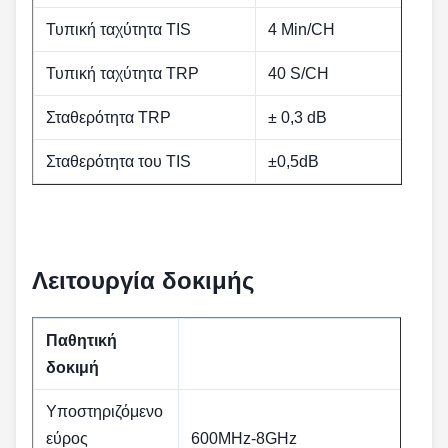
Τυπική ταχύτητα TIS
4 Min/CH
Τυπική ταχύτητα TRP
40 S/CH
Σταθερότητα TRP
± 0,3 dB
Σταθερότητα του TIS
±0,5dB
Λειτουργία δοκιμής
Παθητική
δοκιμή
Υποστηριζόμενο
εύρος
600MHz-8GHz