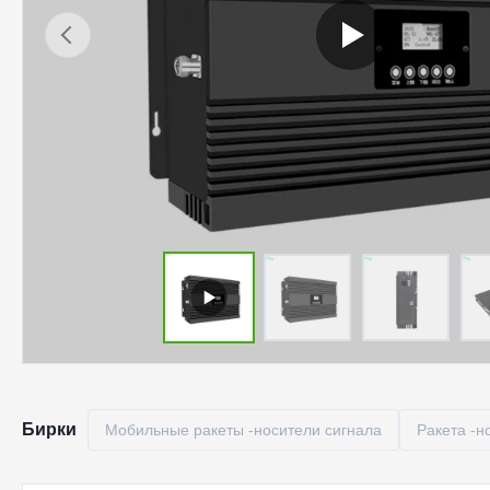
Бирки
Мобильные ракеты -носители сигнала
Ракета -н