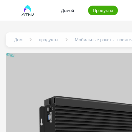
Домой
Продукты
Дом
продукты
Мобильные ракеты -носите