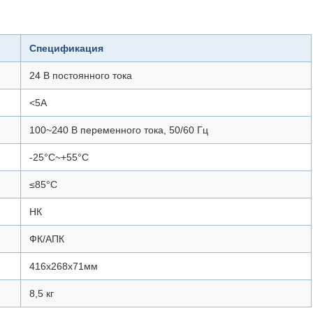
Спецификация
24 В постоянного тока
<5А
100~240 В переменного тока, 50/60 Гц
-25°С~+55°С
≤85°С
НК
ФК/АПК
416х268х71мм
8,5 кг