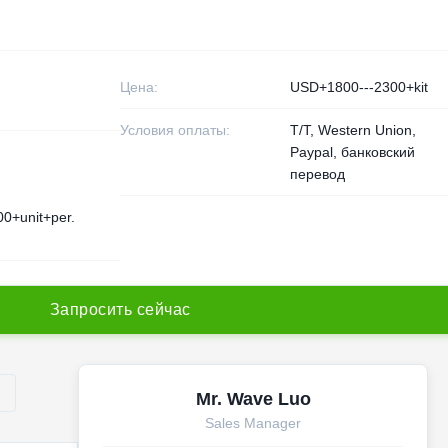
Цена:
USD+1800---2300+kit
Условия оплаты:
T/T, Western Union,
Paypal, банковский
перевод
0+unit+per.
З
а
п
р
о
с
и
т
ь
с
е
й
ч
а
с
Mr. Wave Luo
Sales Manager