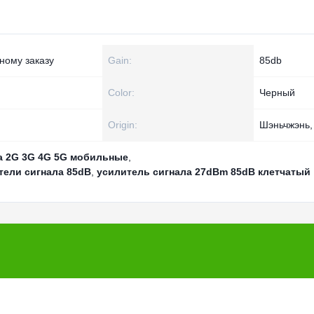
ному заказу
Gain:
85db
Color:
Черный
Origin:
Шэньчжэнь,
а 2G 3G 4G 5G мобильные
,
тели сигнала 85dB
,
усилитель сигнала 27dBm 85dB клетчатый