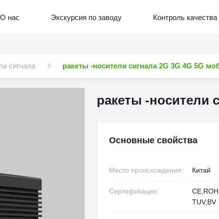
О нас
Экскурсия по заводу
Контроль качества
ли сигнала
ракеты -носители сигнала 2G 3G 4G 5G м
ракеты -носители 
Основные свойства
Место происхождения:
Китай
Сертификация:
CE,RO
TUV,BV