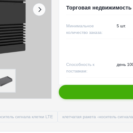
Торговая недвижимость
Минимальное
5 шт.
количество заказа:
Способность к
день 100
поставкам:
оситель сигнала клетки LTE
клетчатая ракета -носитель сигнала