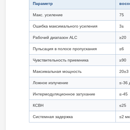
Параметр
восх
Макс. усиление
75
Ошибка максимального усиления
3±
Рабочий диапазон ALC
≥20
Пульсация в полосе пропускания
≥6
Чувствительность приемника
≥90
Максимальная мощность
20±3
Ложное излучение
≤-36 
Интермодуляционное затухание
≤-45
КСВН
≤25
Системная задержка
≤2 мк