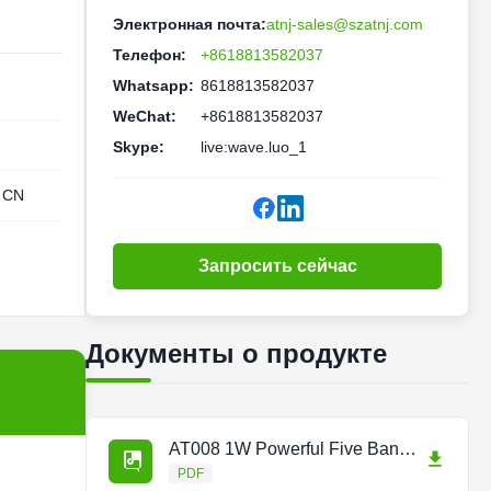
Электронная почта:
atnj-sales@szatnj.com
Телефон:
+8618813582037
Whatsapp:
8618813582037
WeChat:
+8618813582037
Skype:
live:wave.luo_1
 CN
Запросить сейчас
Документы о продукте
AT008 1W Powerful Five Band Repeater.pdf
PDF