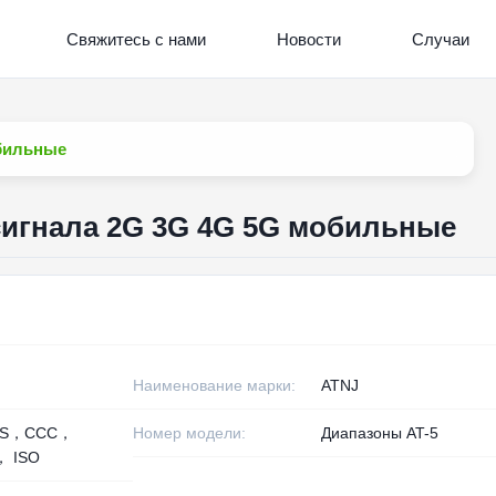
Свяжитесь с нами
Новости
Случаи
обильные
сигнала 2G 3G 4G 5G мобильные
Наименование марки:
ATNJ
HS，CCC，
Номер модели:
Диапазоны AT-5
， ISO