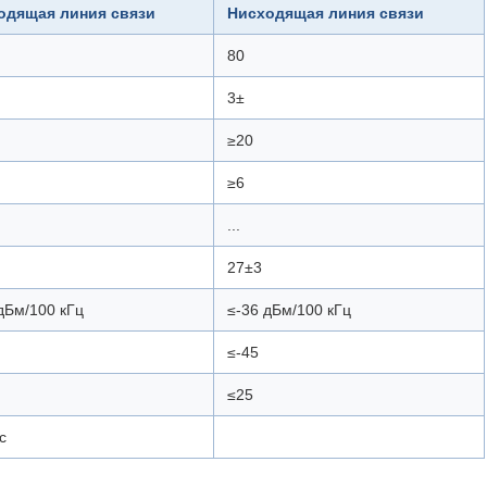
одящая линия связи
Нисходящая линия связи
80
3±
≥20
≥6
...
27±3
дБм/100 кГц
≤-36 дБм/100 кГц
≤-45
≤25
с