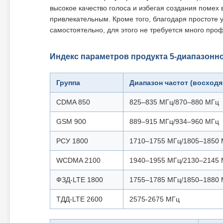
высокое качество голоса и избегая создания помех 
привлекательным. Кроме того, благодаря простоте 
самостоятельно, для этого не требуется много про
Индекс параметров продукта 5-диапазонн
Группа
Диапазон частот (восход
CDMA 850
825–835 МГц/870–880 МГц
GSM 900
889–915 МГц/934–960 МГц
РСУ 1800
1710–1755 МГц/1805–1850
WCDMA 2100
1940–1955 МГц/2130–2145
ФЗД-LTE 1800
1755–1785 МГц/1850–1880
ТДД-LTE 2600
2575-2675 МГц