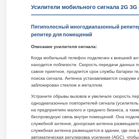
Усилители мобильного сигнала 2G 3G
Пятиполосный многодиапазонный репитер 
репитер для помещений
Описание усилителя сигнала:
Когда мобильный телефон подключен к внешней анте
находится поблизости. Скорость передачи данных 
самое приятное, продлится срок службы батареи т
поиска сигнала. Антенна устанавливается снаружи а
заблокирован стеклом и металлом.
Устраните обрывы вызовов и увеличьте скорость п
однодиапазонных повторителей сигнала (усилител
на предприятиях малого и среднего бизнеса, а та
беспроводную связь внутри помещений. Она подклю
служебной антенне, донорская антенна размещается 
служебная антенна размещается в здании, где она
автоматическая регулировка усиления (AGC), чтоб