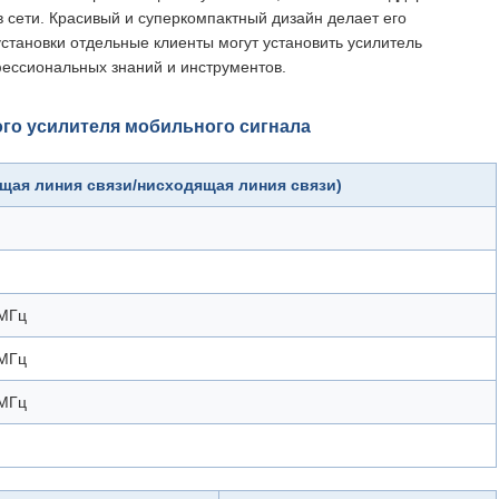
в сети. Красивый и суперкомпактный дизайн делает его
установки отдельные клиенты могут установить усилитель
фессиональных знаний и инструментов.
ого усилителя мобильного сигнала
ящая линия связи/нисходящая линия связи)
 МГц
 МГц
 МГц