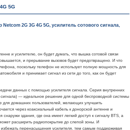
 4G 5G
Netcom 2G 3G 4G 5G, усилитель сотового сигнала,
нне и усилителю, он будет думать, что вышка сотовой связи
повышается, и прерывание вызовов будет предотвращено. И что
елефона, поскольку телефон не использует полную мощность для
втомобиля и принимает сигнал из сети до того, как он будет
ередачи данных с помощью усилителя сигнала. Серия внутренних
ь сигнала) — идеальное решение для одной беспроводной системы
кже для домашних пользователей, желающих улучшить
чается через коаксиальный кабель к донорской антенне и
снаружи здания, где она имеет легкий доступ к сигналу BTS, а
 может расширить радиопокрытие до слепой зоны. И
ы избежать перенасыщения усилителя, тем самым поддерживая