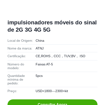
impulsionadores móveis do sinal
de 2G 3G 4G 5G
Local de Origem:
China
Nome da marca:
ATNJ
Certificação:
CE,ROHS，CCC，TUV,BV， ISO
Número do
Faixas AT-5
modelo:
Quantidade
5pcs
mínima de
pedido:
Preço:
USD+1800---2300+kit
Consultar Agora