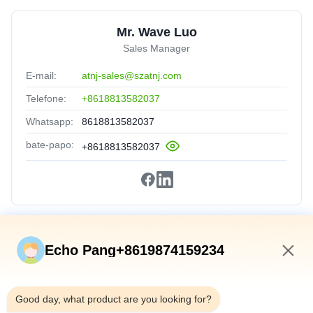
Mr. Wave Luo
Sales Manager
E-mail:
atnj-sales@szatnj.com
Telefone:
+8618813582037
Whatsapp:
8618813582037
bate-papo:
+8618813582037
Relações Rápidas
Echo Pang+8619874159234
Início
7:07 PM
Produtos
Good day, what product are you looking for?
Sobre Nós