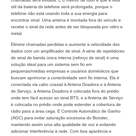
chamadas será evitada. E o melhor de tudo é que a vida
útil da bateria do telefone será prolongada, porque o
telefone não está usando toda a sua energia para
encontrar sinal. Uma antena é montada fora do veículo e
recebe o sinal da rede antes de ser bloqueada por vidro e
metal.
Elimine chamadas perdidas e aumente a velocidade dos
dados com um amplificador de sinal. A série de repetidores
de sinal de banda única interna (reforço de sinal) é uma
solução ideal para um sistema sem fio em
pequenas/médias empresas e usuários domésticos que
buscam aprimorar a conectividade sem fio interna. Ela é
conectada via cabo coaxial à Antena Doadora e à Antena
de Serviço, a Antena Doadora é colocada fora do prédio
onde tem fácil acesso ao sinal BTS, e a Antena de Serviço
é colocada no prédio onde pode estender a cobertura de
rádio para a área cega. E Controle Automático de Ganho
(AGC) para evitar saturação excessiva do Booster,
mantendo assim uma alta qualidade de voz e evitando
adicionar interferência à rede. Com boa aparência e