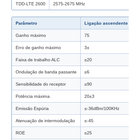
TDD-LTE 2600
2575-2675 MHz
Parâmetro
Ligação ascendente
L
Ganho máximo
75
8
Erro de ganho máximo
3±
3
Faixa de trabalho ALC
≥20
≥
Ondulação de banda passante
≥6
≥
Sensibilidade do receptor
≥90
...
Potência máxima
20±3
2
Emissão Espúria
≤-36dBm/100KHz
≤
Atenuação de intermodulação
≤-45
≤
ROE
≤25
≤