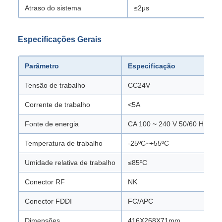
Atraso do sistema
≤2μs
Especificações Gerais
Parâmetro
Especificação
Tensão de trabalho
CC24V
Corrente de trabalho
<5A
Fonte de energia
CA 100 ~ 240 V 50/60 Hz
Temperatura de trabalho
-25ºC~+55ºC
Umidade relativa de trabalho
≤85ºC
Conector RF
NK
Conector FDDI
FC/APC
Dimensões
416X268X71mm