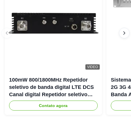
VIDEO
100mW 800/1800MHz Repetidor
Sistema
seletivo de banda digital LTE DCS
2G 3G 4
Canal digital Repetidor seletivo
Banda A
Bda Pico
900+18
Contato agora