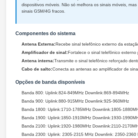
dispositivos móveis. Não só melhora os sinais móveis, ma
sinais GSM/4G fracos.
Componentes do sistema
Antena Externa:
Recebe sinal telefônico externo da estaç
Amplificador de sinal:
Fortalece o sinal telefônico externo
Antena interna:
Transmite o sinal telefônico reforçado den
Cabo de salto:
Conecta as antenas ao amplificador de sina
Opções de banda disponíveis
Banda 800: Uplink:824-849MHz Downlink:869-894MHz
Banda 900: Uplink:880-915MHz Downlink:925-960MHz
Banda 1800: Uplink:1710-1785MHz Downlink:1805-1880M
Banda 1900: Uplink:1850-1910MHz Downlink:1930-1990M
Banda 2100: Uplink:1920-1980MHz Downlink:2110-2170M
Banda 2300: Uplink: 2305-2315 MHz Downlink: 2350-2360