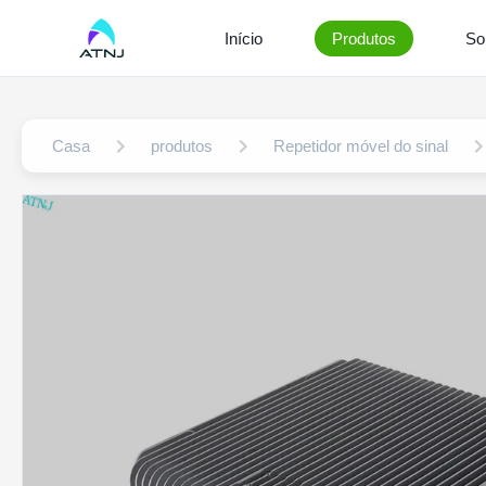
Início
Produtos
So
Casa
produtos
Repetidor móvel do sinal