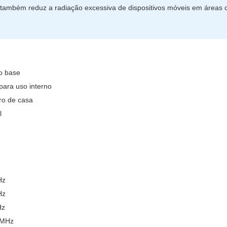
s também reduz a radiação excessiva de dispositivos móveis em áreas
ão base
 para uso interno
tro de casa
l
Hz
Hz
Hz
 MHz