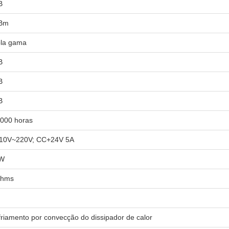
B
Bm
la gama
B
B
B
.000 horas
10V~220V; CC+24V 5A
W
ohms
riamento por convecção do dissipador de calor