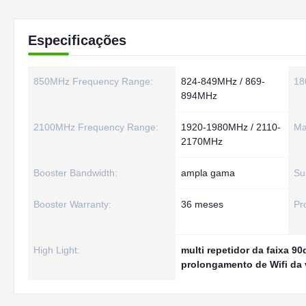
Especificações
850MHz Frequency Range:
824-849MHz / 869-
18
894MHz
2100MHz Frequency Range:
1920-1980MHz / 2110-
Ma
2170MHz
Booster Bandwidth:
ampla gama
Su
Booster Warranty:
36 meses
Pr
High Light:
multi repetidor da faixa 9
prolongamento de Wifi da