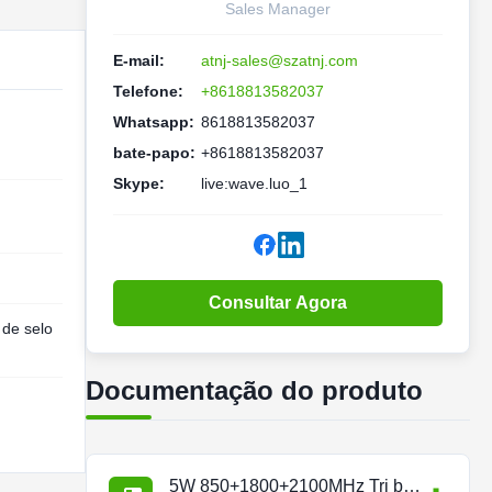
Sales Manager
E-mail:
atnj-sales@szatnj.com
Telefone:
+8618813582037
Whatsapp:
8618813582037
bate-papo:
+8618813582037
Skype:
live:wave.luo_1
Consultar Agora
 de selo
Documentação do produto
5W 850+1800+2100MHz Tri band Repeater.pdf