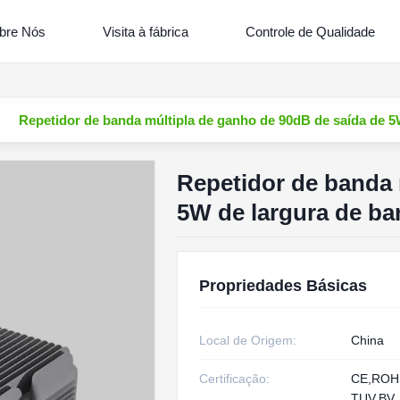
bre Nós
Visita à fábrica
Controle de Qualidade
Repetidor de banda múltipla de ganho de 90dB de saída de 5
Repetidor de banda 
5W de largura de ba
Propriedades Básicas
Local de Origem:
China
Certificação:
CE,RO
TUV,BV