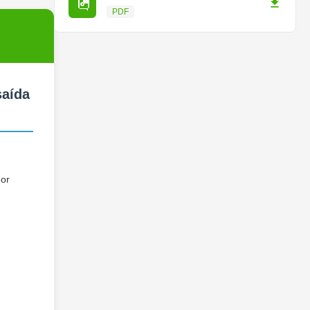
PDF
saída
hor