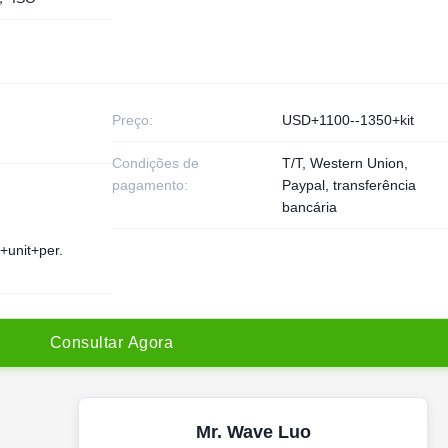
Preço:
USD+1100--1350+kit
Condições de
T/T, Western Union,
pagamento:
Paypal, transferência
bancária
+unit+per.
C
o
n
s
u
l
t
a
r
A
g
o
r
a
Mr. Wave Luo