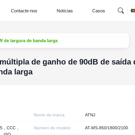
Contacte-nos
Notícias
Casos
W de largura de banda larga
múltipla de ganho de 90dB de saída 
nda larga
Nome da marca:
ATNJ
HS，CCC，
Número do modelo:
AT-MS-850/1800/2100
， ISO