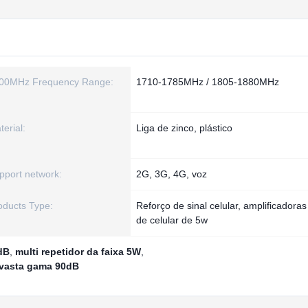
00MHz Frequency Range:
1710-1785MHz / 1805-1880MHz
terial:
Liga de zinco, plástico
pport network:
2G, 3G, 4G, voz
oducts Type:
Reforço de sinal celular, amplificadoras
de celular de 5w
0dB
,
multi repetidor da faixa 5W
,
 vasta gama 90dB