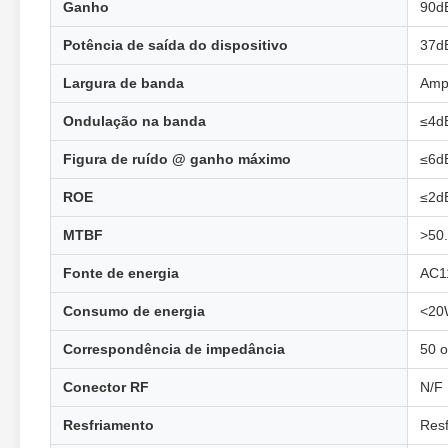
Ganho
90d
Potência de saída do dispositivo
37d
Largura de banda
Amp
Ondulação na banda
≤4d
Figura de ruído @ ganho máximo
≤6d
ROE
≤2d
MTBF
>50
Fonte de energia
AC1
Consumo de energia
<20
Correspondência de impedância
50 
Conector RF
N/F
Resfriamento
Resf