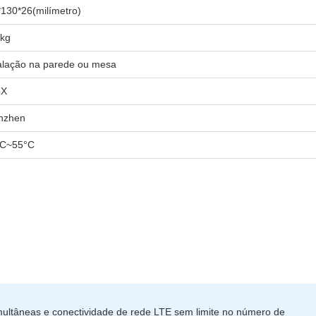
130*26(milímetro)
5kg
alação na parede ou mesa
5X
nzhen
°C~55°C
imultâneas e conectividade de rede LTE sem limite no número de