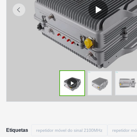
Etiquetas
repetidor móvel do sinal 2100MHz
repetidor mó