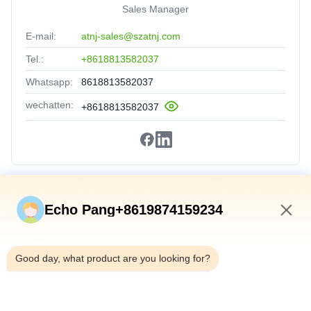
Sales Manager
E-mail:
atnj-sales@szatnj.com
Tel.:
+8618813582037
Whatsapp:
8618813582037
wechatten:
+8618813582037
Snelkoppelingen
Echo Pang+8619874159234
Huis
1:27 PM
Producten
Good day, what product are you looking for?
Over Ons
Fabriekstocht
Kwaliteitscontrole