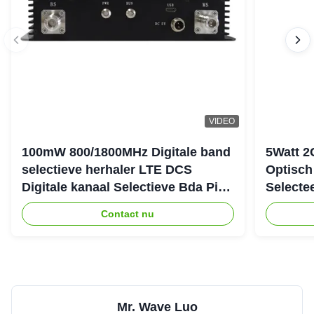
VIDEO
100mW 800/1800MHz Digitale band
5Watt 2
selectieve herhaler LTE DCS
Optisch
Digitale kanaal Selectieve Bda Pico
Selecte
herhaler
Verster
Contact nu
Mr. Wave Luo