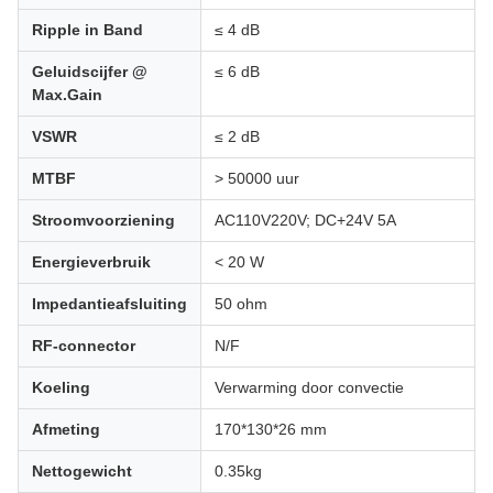
Ripple in Band
≤ 4 dB
Geluidscijfer @
≤ 6 dB
Max.Gain
VSWR
≤ 2 dB
MTBF
> 50000 uur
Stroomvoorziening
AC110V220V; DC+24V 5A
Energieverbruik
< 20 W
Impedantieafsluiting
50 ohm
RF-connector
N/F
Koeling
Verwarming door convectie
Afmeting
170*130*26 mm
Nettogewicht
0.35kg