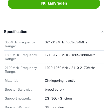
Nu aanvragen
Specificaties
850MHz Frequency
824-849MHz / 869-894MHz
Range:
1800MHz Frequency
1710-1785MHz / 1805-1880MHz
Range:
2100MHz Frequency
1920-1980MHz / 2110-2170MHz
Range:
Material:
Zinklegering, plastic
Booster Bandwidth:
breed bereik
Support network:
2G, 3G, 4G, stem
Booster Warranty:
36 maanden