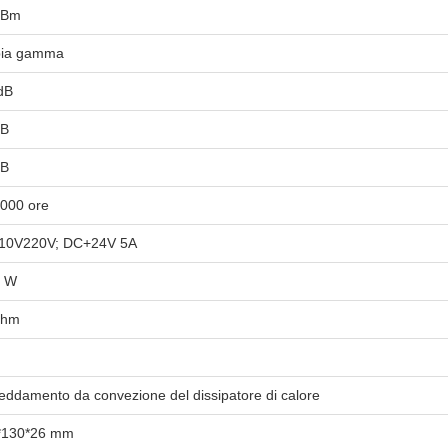
dBm
ia gamma
dB
dB
dB
000 ore
10V220V; DC+24V 5A
0 W
ohm
reddamento da convezione del dissipatore di calore
*130*26 mm