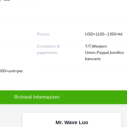
Prezzo:
USD+1100--1350+kit
Condizioni di
T/T,Western
pagamento:
Union,Paypal,bonifico
bancario
000+unit+per.
R
i
c
h
i
e
d
i
I
n
f
o
r
m
a
z
i
o
n
i
Mr. Wave Luo