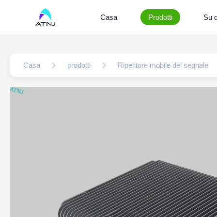
Casa
Prodotti
Su d
Casa
prodotti
Ripetitore mobile del segnale