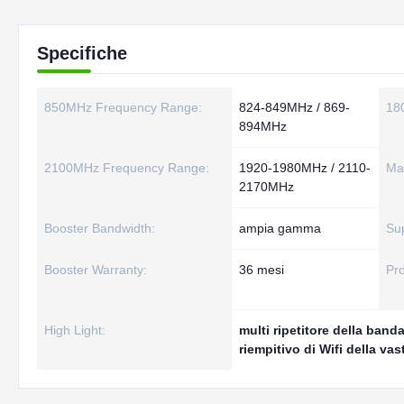
Specifiche
850MHz Frequency Range:
824-849MHz / 869-
18
894MHz
2100MHz Frequency Range:
1920-1980MHz / 2110-
Mat
2170MHz
Booster Bandwidth:
ampia gamma
Su
Booster Warranty:
36 mesi
Pr
High Light:
multi ripetitore della band
riempitivo di Wifi della v