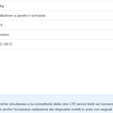
5kg
allazione a parete o scrivania
5X
nzhen
°C~55°C
iche simultanee e la connettività della rete LTE senza limiti sul numero
ce anche l'eccessiva radiazione dei dispositivi mobili in aree con segnali