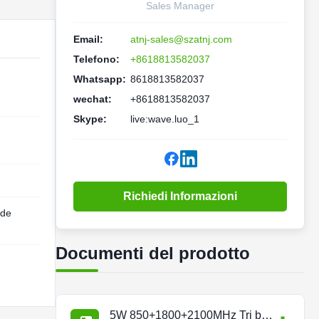
Sales Manager
Email:
atnj-sales@szatnj.com
Telefono:
+8618813582037
Whatsapp:
8618813582037
wechat:
+8618813582037
Skype:
live:wave.luo_1
Richiedi Informazioni
 de
Documenti del prodotto
5W 850+1800+2100MHz Tri band Repeater.pdf