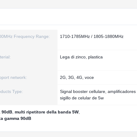
00MHz Frequency Range:
1710-1785MHz / 1805-1880MHz
erial:
Lega di zinco, plastica
pport network:
2G, 3G, 4G, voce
oducts Type:
Signal booster cellulare, amplificadores
sigillo de celular de 5w
a 90dB
,
multi ripetitore della banda 5W
,
asta gamma 90dB