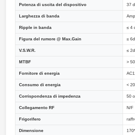
Potenza di uscita del dispositivo
37 
Larghezza di banda
Amp
Ripple in banda
≤ 4 
Figura del rumore @ Max.Gain
≤ 6
V.S.W.R.
≤ 2
MTBF
> 50
Fornitore di energia
AC1
Consumo di energia
< 2
Corrispondenza di impedenza
50 
Collegamento RF
N/F
Frigorifero
raff
Dimensione
170