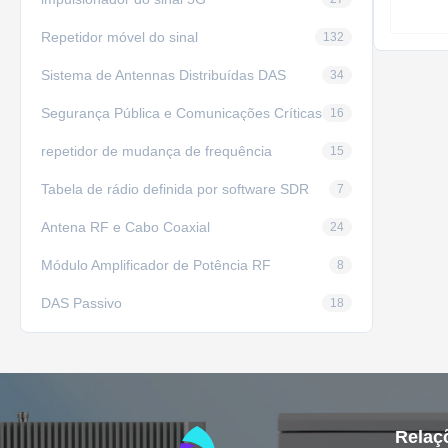
Repetidor móvel do sinal
132
Sistema de Antennas Distribuídas DAS
34
Segurança Pública e Comunicações Críticas
16
repetidor de mudança de frequência
15
Tabela de rádio definida por software SDR
7
Antena RF e Cabo Coaxial
24
Módulo Amplificador de Potência RF
8
DAS Passivo
18
Relaç