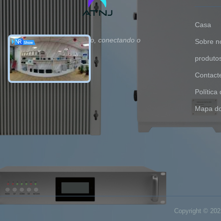
Casa
Lidere o recurso, conectando o
Sobre n
infinito!
produto
Contact
Política
Mapa do
Copyright © 202