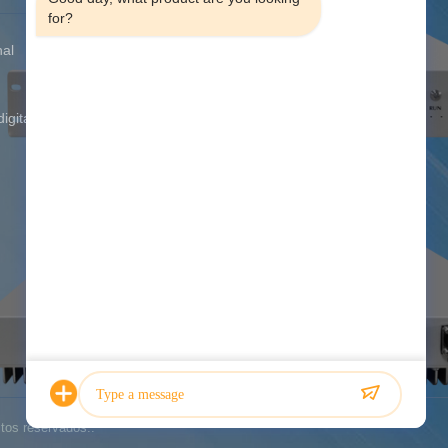
for?
nal
Endereço:
Assoalho 12, A de
construção, Rd Jiangshi, Quanju alto -
parque da indústria da tecnologia,
distrito de Guangming, Shenzhen,
igital
província de Guangdong, China
Telefone:
00-86-18813582037
Fax:
86-755-86136774
E-mail:
atnj-sales@szatnj.com
Tempo de trabalho:
8:30-18:00
Consultar Agora
tos reservados..