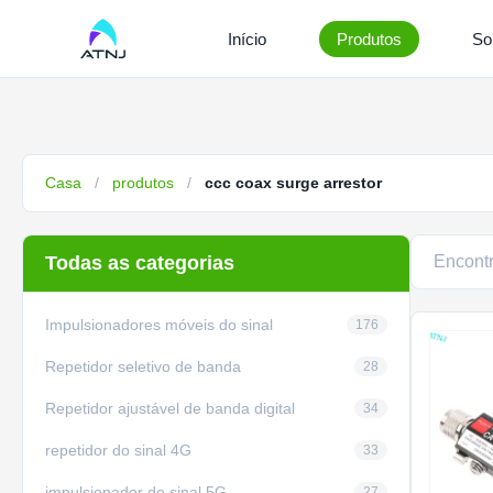
Início
Produtos
So
Casa
/
produtos
/
ccc coax surge arrestor
Todas as categorias
Encont
Impulsionadores móveis do sinal
176
Repetidor seletivo de banda
28
Repetidor ajustável de banda digital
34
repetidor do sinal 4G
33
impulsionador do sinal 5G
27