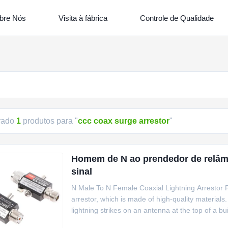
bre Nós
Visita à fábrica
Controle de Qualidade
rado
1
produtos para "
ccc coax surge arrestor
"
Homem de N ao prendedor de relâmp
sinal
N Male To N Female Coaxial Lightning Arrestor Fo
arrestor, which is made of high-quality materials
lightning strikes on an antenna at the top of a bui