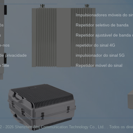
Impulsionadores móveis do si
ós
Repetidor seletivo de banda
s
Repetidor ajustável de banda d
e-nos
repetidor do sinal 4G
 de privacidade
impulsionador do sinal 5G
 Site
Repetidor móvel do sinal
2 - 2026 Shenzhen Atnj Communication Technology Co., Ltd.. . Todos os direi