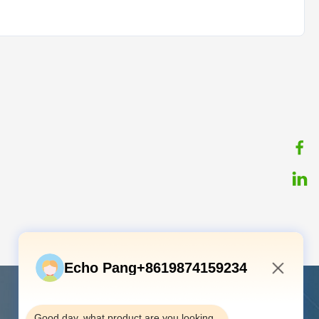
Echo Pang+8619874159234
8:42 PM
Contacte-nos
Good day, what product are you looking 