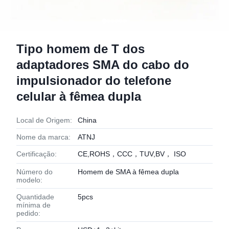
Tipo homem de T dos
adaptadores SMA do cabo do
impulsionador do telefone
celular à fêmea dupla
Local de Origem:
China
Nome da marca:
ATNJ
Certificação:
CE,ROHS，CCC，TUV,BV， ISO
Número do
Homem de SMA à fêmea dupla
modelo:
Quantidade
5pcs
mínima de
pedido: