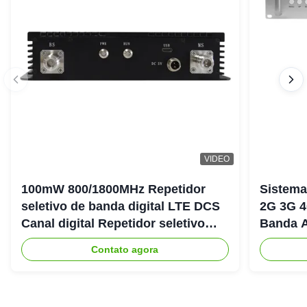
VIDEO
100mW 800/1800MHz Repetidor
Sistema
seletivo de banda digital LTE DCS
2G 3G 4
Canal digital Repetidor seletivo
Banda A
Bda Pico
900+18
Contato agora