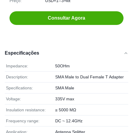
Preço:
USD+1--3+kit
Consultar Agora
Especificações
Impedance:
50OHm
Description:
SMA Male to Dual Female T Adapter
Specifications:
SMA Male
Voltage:
335V max
Insulation resistance:
≥ 5000 MΩ
Frequency range:
DC ~ 12.4GHz
Application:
Antenna Splitter