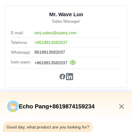
Mr. Wave Luo
Sales Manager
E-mail:
atnj-sales@szatnj.com
Telefone:
+8618813582037
Whatsapp:
8618813582037
bate-papo:
+8618813582037
Relações Rápidas
Echo Pang+8619874159234
Início
10:13 AM
Produtos
Good day, what product are you looking for?
Sobre Nós