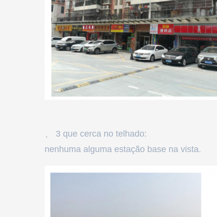
、 3 que cerca no telhado:
nenhuma alguma estação base na vista.