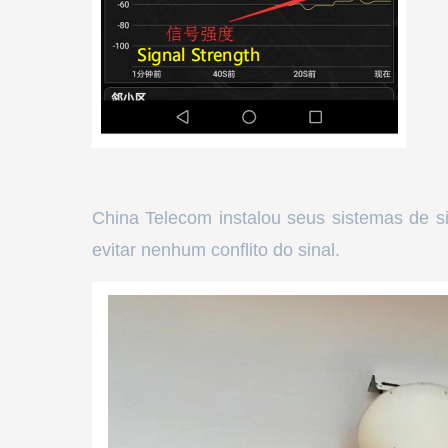
China Telecom instalou seus sistemas de s
evitar nenhum conflito do sinal.