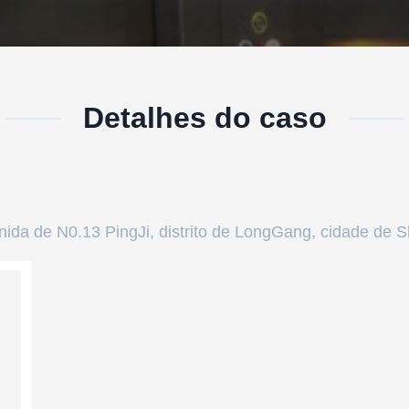
Detalhes do caso
nida de N0.13 PingJi, distrito de LongGang, cidade de 