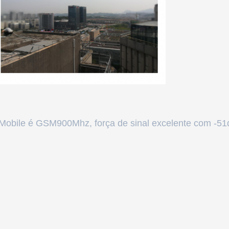
 Mobile é GSM900Mhz, força de sinal excelente com -51