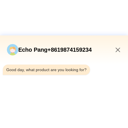
Collegamenti Rapidi
Echo Pang+8619874159234
Casa
4:42 AM
Prodotti
Good day, what product are you looking for?
Su Di Noi
Visita Alla Fabbrica
Controllo Qualità
Contattaci
Notizie
Casi
Shenzhen Atnj Communication Technology Co., Ltd.