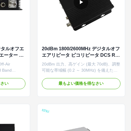
 デジタルオフエ
20dBm 1800/2600MHz デジタルオフ
エーター ダ
エアリピータ ピコリピータ DCS RF
ピエーター
リピータ デジタルリピータ
ff-Air
20dBm 出力、高ゲイン (最大 70dB)、調整
l Band
可能な帯域幅 (0.2 ～ 30MHz) を備えたデ
duct Overview
ュアルバンド 1800/2600MHz デジタル リ
Repeater acts
ピーター。インテリジェントな設置ガイダ
なさい
最もよい価格を得なさい
ンス、自動ゲイン制御、オプションの
 mobile
WiFi/NMS 経由のリモート監視が特徴で
gest signal
す。
antenna,