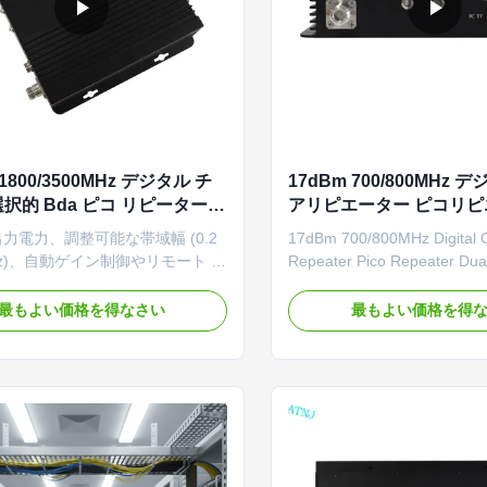
 1800/3500MHz デジタル チ
17dBm 700/800MHz
択的 Bda ピコ リピーター
アリピエーター ピコリピ
R オフエア リピーター BDA
ブルバンド 選択ピコリ
 出力電力、調整可能な帯域幅 (0.2
17dBm 700/800MHz Digital O
ム
Hz)、自動ゲイン制御やリモート モ
Repeater Pico Repeater Dua
グなどのインテリジェント機能を
Selective Pico Repeater Pro
アルバンド 1800/3500MHz デ
The Public/Private Network 
最もよい価格を得なさい
最もよい価格を得
リピーター。コンパクトな設計に
as a relay between the BTS
いゾーンでも確実に信号をカバー
(Public/Private Network) and
phones. It receives the stron
from the BTS via the donor 
amplifies ...