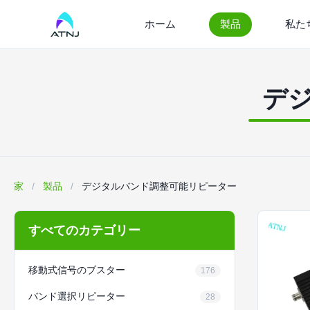
ホーム
製品
私た
デ
家
/
製品
/
デジタルバンド調整可能リピーター
すべてのカテゴリー
移動式信号のブスター
176
バンド選択リピーター
28