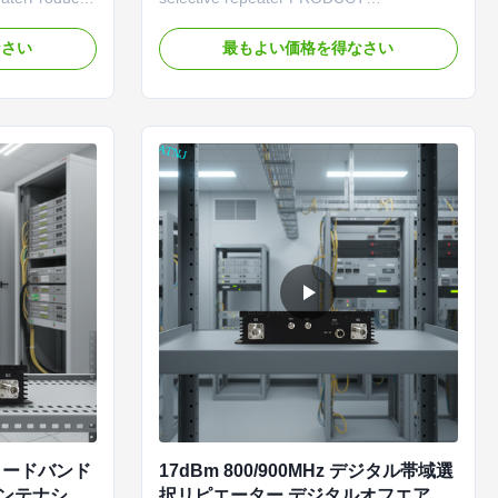
DD2600MHz
DESCRIPTION The Public /Private
ter designed
Network Repeater actsas a relay between
なさい
最もよい価格を得なさい
coverage in
the BTS (Public/Private Network) and the
 WorksThe
mobile phone. Receives the strongest
ter acts as a
signal from the BTS via the donor
/Private ...
antenna, amplifies the signal linearly, and
then ...
 ブロードバンド
17dBm 800/900MHz デジタル帯域選
アンテナシス
択リピエーター デジタルオフエアリ