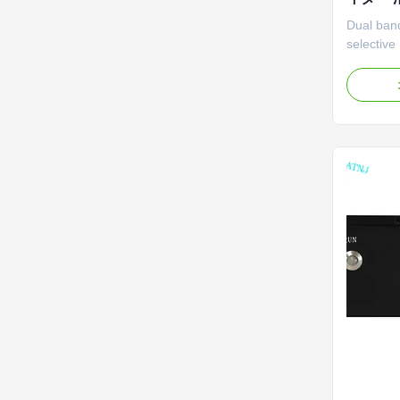
LTE 
Dual ban
selectiv
DESCRIPT
Network 
the BTS (
mobile ph
signal fr
antenna, 
then ...