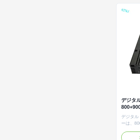
デジタル
800+90
調整可
デジタル 
ーは、800/
をサポート
の帯域幅