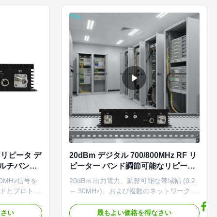
自動絶縁検出、
幅、NSA/SA 5G サポート、および柔軟な
/ローカル制御を
ネットワーク展開のためのリモート/ロー
カル NMS 制御を備えています。
 RFリピータ デ
20dBm デジタル 700/800MHz RF リ
マルチバンド
ピーター バンド調節可能なリピータ
デジタルバン
ー セルラーネットワーク用 RF リピ
00MHz信号を
20dBm 出力電力、調整可能な帯域幅 (0.2
ーター
ドとプロトコ
～ 30MHz)、および複数のネットワーク プ
ポートします。イ
ロトコルのサポートを備えたデュアルバン
ゲイン制御、
ド 700/800MHz デジタル リピーター。イ
なさい
最もよい価格を得なさい