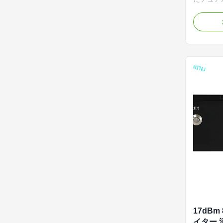
ターで、
をサポート
インテリ
ゲイン制
の高い信
17dBm
イター