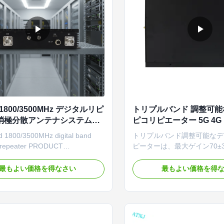
 1800/3500MHz デジタルリピ
トリプルバンド 調整可
 消極分散アンテナシステム
ピコリピエーター 5G 4G 
ピコリピーター
ル電話信号増幅器 リピエ
d 1800/3500MHz digital band
トリプルバンド調整可能なデ
e repeater PRODUCT
ピーターは、最大ゲイン70±3
ION The Public /Private
ンク/75±3 dBダウンリンクの5
Repeater actsas a relay between
サポートします。デジタル帯
最もよい価格を得なさい
最もよい価格を得
Public/Private Network) and the
NSA/SA 5G 互換性、調整
one. Receives the strongest
(0.2 ～ 100MHz)、および
om the BTS via the donor
管理を備えています。パブリ
amplifies the signal linearly, and
ベート ネットワークのカバ
最適です。