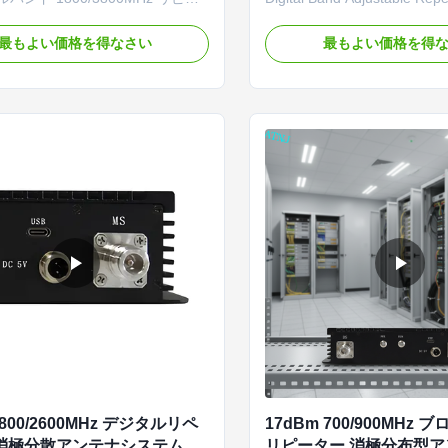
複数のネットワーク プロトコル
OverviewDual band 900/F
します。 20dBm の出力電力、
digital band selective repea
最もよい価格を得なさい
最もよい価格を得
ジェントな設置ガイダンス、自動
for enhanced mobile signal 
御を備え、弱いゾーンでも信頼性
weak or dead zones. How It
号カバレッジを実現します。
Public/Private Network Repea
relay between the BTS (Public
 800/2600MHz デジタルリペ
17dBm 700/900MHz
 消極分散アンテナシステム
リピーター 消極分布型