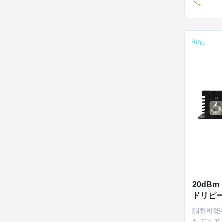
65±3d
ン、17 
TETRA/P
プロトコ
スプレイ、
御、ロー
含まれま
20dBm
ドリピ
ーター 
調整可能な帯
ター
たデュアル