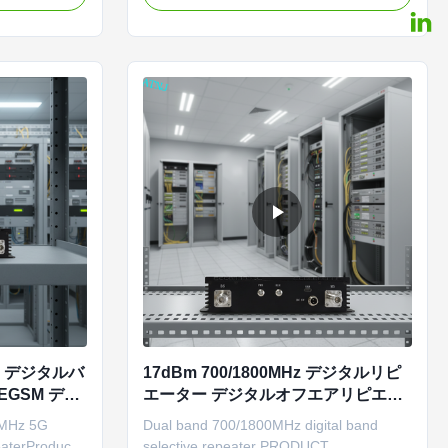
います。コン
ンテリジェントな設置ガイダンス、自動ゲ
バーします。
イン制御、オプションの WiFi/NMS 経由の
リモート監視が特徴です。
 5G デジタルバ
17dBm 700/1800MHz デジタルリピ
GSM デジ
エーター デジタルオフエアリピエー
ピコリピータ
ター デジタルDCSバンド 調整可能な
MHz 5G
Dual band 700/1800MHz digital band
リピエーター
eaterProduct
selective repeater PRODUCT