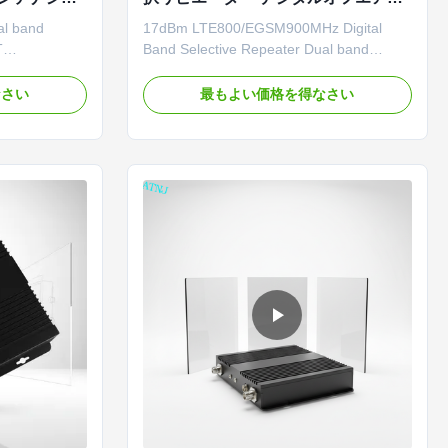
ピーター
ピエーター LTE EGSM 携帯電話用
al band
17dBm LTE800/EGSM900MHz Digital
RFリピエーター
T
Band Selective Repeater Dual band
rivate
800/900MHz digital band selective
relay between
repeater for cellular network
なさい
最もよい価格を得なさい
ork) and the
enhancement. Product Overview The
strongest
Public/Private Network Repeater acts as a
donor
relay between the BTS (Public/Private
linearly, and
Network) and mobile phones. It receives
the strongest ...