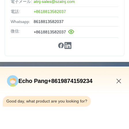
電子メール:
atnj-sales@szatnj.com
電話:
+8618813582037
Whatsapp:
8618813582037
微信:
+8618813582037
速いリンク
Echo Pang+8619874159234
ホーム
製品
10:25 PM
私たちについて
Good day, what product are you looking for?
工場見学
品質管理
お問い合わせ