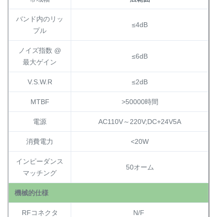
バンド内のリッ
≤4dB
プル
ノイズ指数 @
≤6dB
最大ゲイン
V.S.W.R
≤2dB
MTBF
>50000時間
電源
AC110V～220V;DC+24V5A
消費電力
<20W
インピーダンス
50
オーム
マッチング
機械的仕様
RFコネクタ
N/F