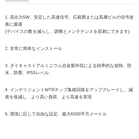
1. 高出力5W、安定した高速信号、広範囲または高層ビルの信号改
善に最適
(デバイスの数を減らし、調整とメンテナンスを容易にできます)
2. 非常に簡単なインストール
3. ダイキャストアルミニウム合金製外殻による効率的な放熱、防
水、防塵、IP55レベル;
4. インテリジェントWTRチップ集積回路をアップグレードし、減
衰を低減し、より高い負荷、より高速を実現
5. 環境に応じて自由な設定、最大6000平方メートル