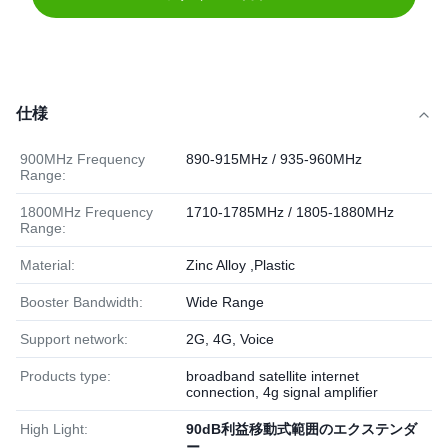
仕様
900MHz Frequency
890-915MHz / 935-960MHz
Range:
1800MHz Frequency
1710-1785MHz / 1805-1880MHz
Range:
Material:
Zinc Alloy ,Plastic
Booster Bandwidth:
Wide Range
Support network:
2G, 4G, Voice
Products type:
broadband satellite internet
connection, 4g signal amplifier
High Light:
90dB利益移動式範囲のエクステンダ
ー