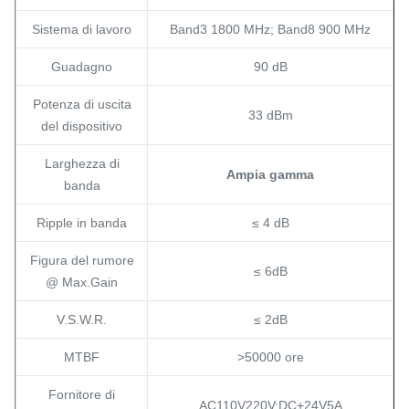
Sistema di lavoro
Band3 1800 MHz; Band8 900 MHz
Guadagno
90 dB
Potenza di uscita
33 dBm
del dispositivo
Larghezza di
Ampia gamma
banda
Ripple in banda
≤ 4 dB
Figura del rumore
≤ 6dB
@ Max.Gain
V.S.W.R.
≤ 2dB
MTBF
>50000 ore
Fornitore di
AC110V220V;DC+24V5A