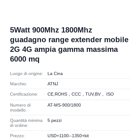
5Watt 900Mhz 1800Mhz
guadagno range extender mobile
2G 4G ampia gamma massima
6000 mq
Luogo di origine:
La Cina
Marchio:
ATNJ
Certificazione:
CE,ROHS，CCC，TUV,BV， ISO
Numero di
AT-MS-900/1800
modello:
Quantità minima
5 pezzi
di ordine:
Prezzo:
USD+1100--1350+kit