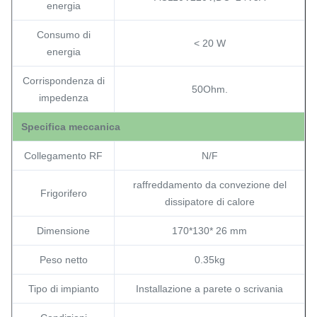
energia
Consumo di
< 20 W
energia
Corrispondenza di
50
Ohm.
impedenza
Specifica meccanica
Collegamento RF
N/F
raffreddamento da convezione del
Frigorifero
dissipatore di calore
Dimensione
170*130
* 26 mm
Peso netto
0.35kg
Tipo di impianto
Installazione a parete o scrivania