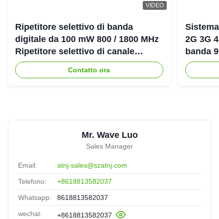
VIDEO
Ripetitore selettivo di banda
Sistema
digitale da 100 mW 800 / 1800 MHz
2G 3G 4
Ripetitore selettivo di canale
banda 
digitale LTE DCS Bda Pico
amplific
Contatto ora
Mr. Wave Luo
Sales Manager
Email:
atnj-sales@szatnj.com
Telefono:
+8618813582037
Whatsapp:
8618813582037
wechat:
+8618813582037