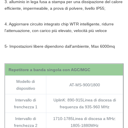
3. alluminio in lega fusa a stampa per una dissipazione del calore
efficiente, impermeabile, a prova di polvere, livello IP55;
4. Aggiornare circuito integrato chip WTR intelligente, ridurre
l'attenuazione, con carico più elevato, velocità più veloce
5- Impostazioni libere dipendono dall'ambiente, Max 6000mq
Repetitore a banda singola con AGC/MGC
Modello di
AT-MS-900/1800
dispositivo
Intervallo di
UplinK: 890-915
Linea di discesa di
frenchezza 1
frequenza da 935-960 MHz
Intervallo di
1710-1785
Linea di discesa a MHz:
frenchezza 2
1805-1880MHz