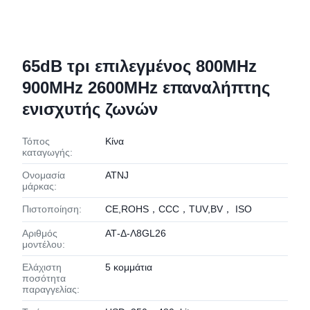
65dB τρι επιλεγμένος 800MHz
900MHz 2600MHz επαναλήπτης
ενισχυτής ζωνών
Τόπος
Κίνα
καταγωγής:
Ονομασία
ATNJ
μάρκας:
Πιστοποίηση:
CE,ROHS，CCC，TUV,BV， ISO
Αριθμός
ΑΤ-Δ-Λ8GL26
μοντέλου:
Ελάχιστη
5 κομμάτια
ποσότητα
παραγγελίας: