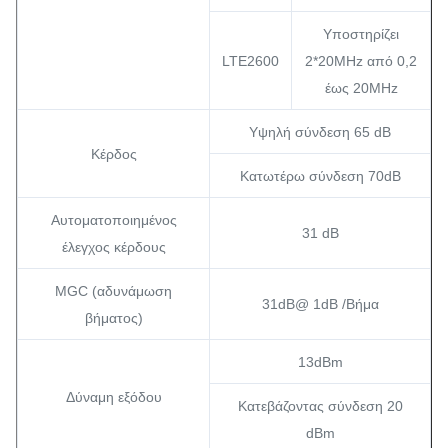
Υποστηρίζει
LTE2600
2*20MHz από 0,2
έως 20MHz
Υψηλή σύνδεση 65 dB
Κέρδος
Κατωτέρω σύνδεση 70dB
Αυτοματοποιημένος
31 dB
έλεγχος κέρδους
MGC (αδυνάμωση
31dB@ 1dB /Βήμα
βήματος)
13dBm
Δύναμη εξόδου
Κατεβάζοντας σύνδεση 20
dBm