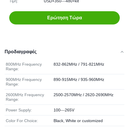
Τιμή:
USD+350---480+kit
Ερώτηση Τώρα
Προδιαγραφές
800MHz Frequency
832-862MHz / 791-821MHz
Range:
900MHz Frequency
890-915MHz / 935-960MHz
Range:
2600MHz Frequency
2500-2570MHz / 2620-2690MHz
Range:
Power Supply:
100---265V
Color For Choice:
Black, White or customized