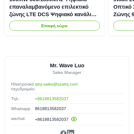
επαναλαμβανόμενο επιλεκτικό
Οπτικό
ζώνης LTE DCS Ψηφιακό κανάλι
Ζώνης 
Επιλεκτικό επαναλαμβανόμενο
Ενισχυτ
Επαφή τώρα
Bda Pico
Mr. Wave Luo
Sales Manager
Ηλεκτρονικό
atnj-sales@szatnj.com
ταχυδρομείο:
Τηλ.:
+8618813582037
Whatsapp:
8618813582037
wechat:
+8618813582037