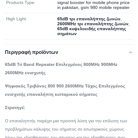
Products Type:
signal booster for mobile phone price
in pakistan, gsm 980 mobile repeater
High Light:
65dB τρι επαναλήπτης ζωνών
,
2600MHz τρι επαναλήπτης ζωνών
,
65dB κυψελοειδής επαναλήπτης
σημάτων
Περιγραφή προϊόντων
65dB Tri Band Repeater Επιλεγμένος 800MHz 900MHz
2600MHz ενισχυτής
Ψηφιακός Τριβάνος 800 900 2600MHz Τάχος Επιλεγμένος
ενισχυτής επαναλήπτη κυτταρικού σήματος
Στρατηγέ:
Ο επαναληπτής παρέχει μια προσιτή λύση για την επίλυση των
προβλημάτων κάλυψης του σήματος σε εσωτερικούς χώρους
λόγω της εξασθένησης του σήματος και της εξασθένησης που