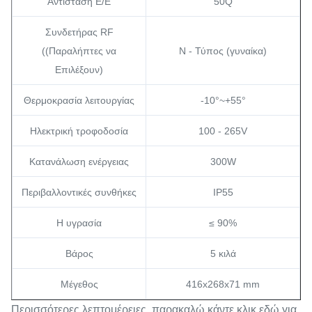
Αντίσταση Ε/Ε
50Q
Συνδετήρας RF
((Παραλήπτες να
N - Τύπος (γυναίκα)
Επιλέξουν)
Θερμοκρασία λειτουργίας
-10°~+55°
Ηλεκτρική τροφοδοσία
100 - 265V
Κατανάλωση ενέργειας
300W
Περιβαλλοντικές συνθήκες
IP55
Η υγρασία
≤ 90%
Βάρος
5 κιλά
Μέγεθος
416x268x71 mm
Περισσότερες λεπτομέρειες, παρακαλώ κάντε κλικ εδώ για