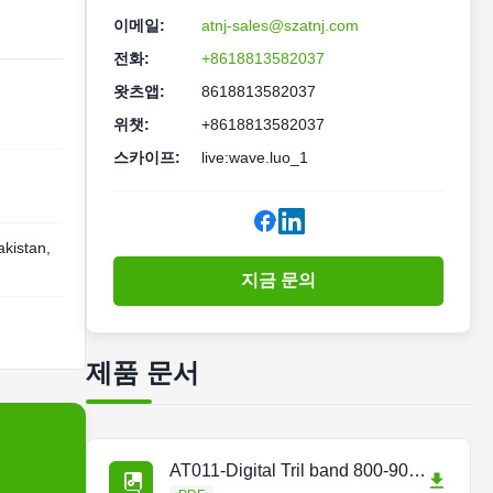
이메일:
atnj-sales@szatnj.com
전화:
+8618813582037
왓츠앱:
8618813582037
위챗:
+8618813582037
스카이프:
live:wave.luo_1
akistan,
지금 문의
제품 문서
AT011-Digital Tril band 800-900-2600.pdf