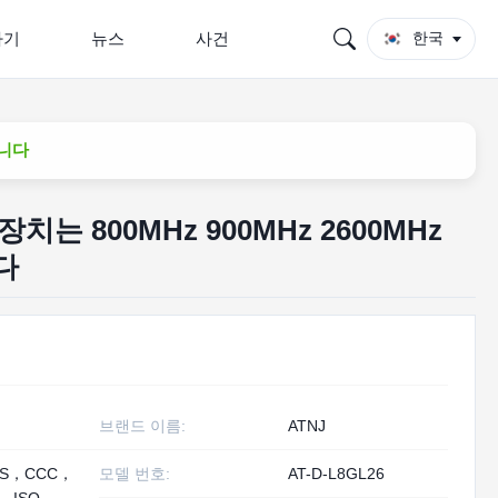
하기
뉴스
사건
한국
습니다
치는 800MHz 900MHz 2600MHz
다
브랜드 이름:
ATNJ
HS，CCC，
모델 번호:
AT-D-L8GL26