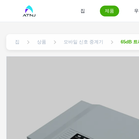
집
제품
우
집
상품
모바일 신호 중계기
65dB 