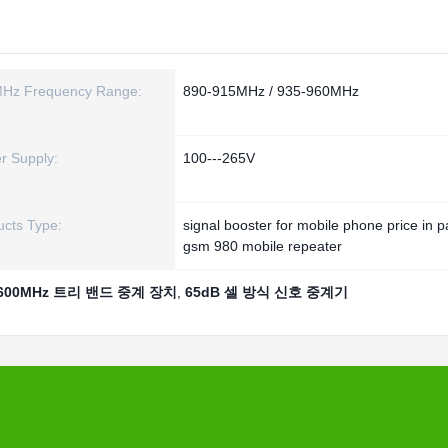
Hz Frequency Range:
890-915MHz / 935-960MHz
r Supply:
100---265V
ucts Type:
signal booster for mobile phone price in p
gsm 980 mobile repeater
600MHz 트리 밴드 중계 장치
,
65dB 셀 방식 신호 중계기