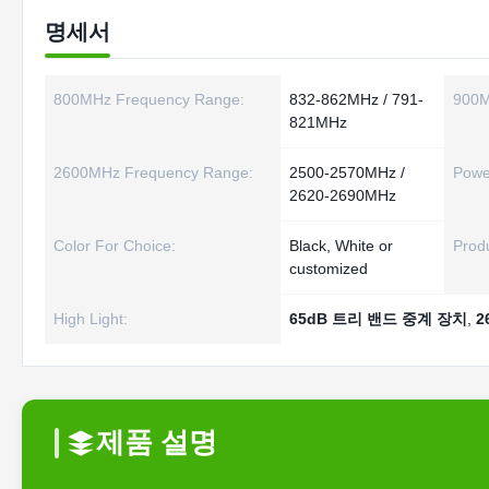
명세서
800MHz Frequency Range:
832-862MHz / 791-
900M
821MHz
2600MHz Frequency Range:
2500-2570MHz /
Powe
2620-2690MHz
Color For Choice:
Black, White or
Prod
customized
High Light:
65dB 트리 밴드 중계 장치
,
2
제품 설명