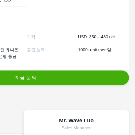
， ISO
가격:
USD+350---480+kit
웨스턴 유니온,
공급 능력:
1000+unit+per 일.
은행 송금
지
금
문
의
Mr. Wave Luo
Sales Manager