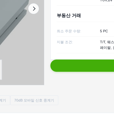
TUV,BV
부동산 거래
최소 주문 수량:
5 PC
지불 조건:
T/T, 
페이팔, 
중계기
70dB 모바일 신호 중계기