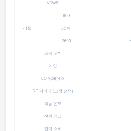
VSWR
L800
리플
GSM
L2600
소음 수치
지연
I/O 임페던스
RF 커넥터 (고객 선택)
작동 온도
전원 공급
전력 소비