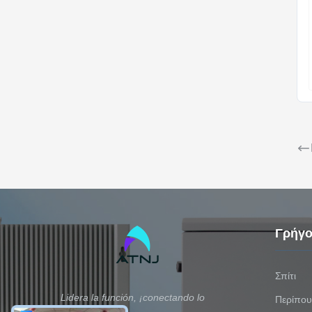
Γρήγο
Σπίτι
Lidera la función, ¡conectando lo
Περίπου