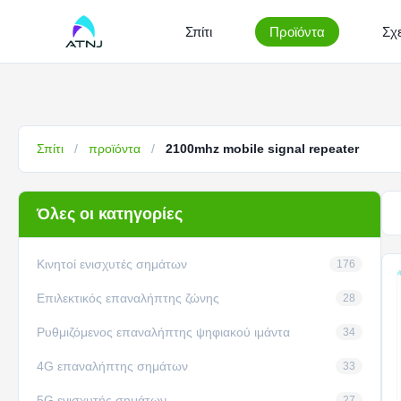
Σπίτι
Προϊόντα
Σχε
Σπίτι
/
προϊόντα
/
2100mhz mobile signal repeater
Όλες οι κατηγορίες
Κινητοί ενισχυτές σημάτων
176
Επιλεκτικός επαναλήπτης ζώνης
28
Ρυθμιζόμενος επαναλήπτης ψηφιακού ιμάντα
34
4G επαναλήπτης σημάτων
33
5G ενισχυτής σημάτων
27