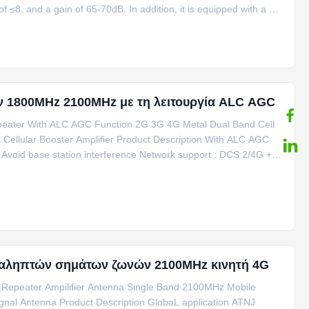
≤8, and a gain of 65-70dB. In addition, it is equipped with a N-
ν 1800MHz 2100MHz με τη λειτουργία ALC AGC
ater With ALC AGC Function 2G 3G 4G Metal Dual Band Cell
Cellular Booster Amplifier Product Description With ALC AGC
. Avoid base station interference Network support : DCS 2/4G +
παναληπτών σημάτων ζωνών 2100MHz κινητή 4G
Repeater Ampilifier Antenna Single Band 2100MHz Mobile
ignal Antenna Product Description GlobaL application ATNJ