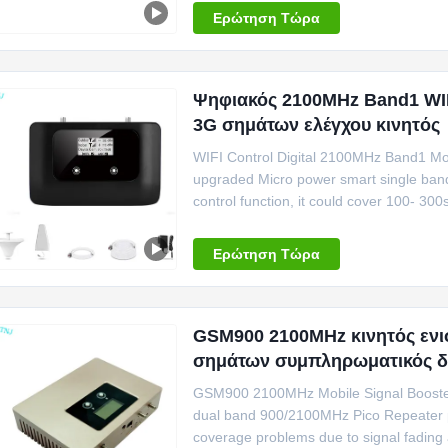
Ερώτηση Τώρα
Ψηφιακός 2100MHz Band1 WIF
3G σημάτων ελέγχου κινητός
WIFI Control Digital 2100MHz Band1 Mo
upgraded Micro power smart single band 
control function, it could cover 100- 30
...
Ερώτηση Τώρα
GSM900 2100MHz κινητός εν
σημάτων συμπληρωματικός δ
GSM900 2100MHz Mobile Signal Booste
dual band 900/2100MHz Pico Repeater pro
coverage problems due to signal fading 