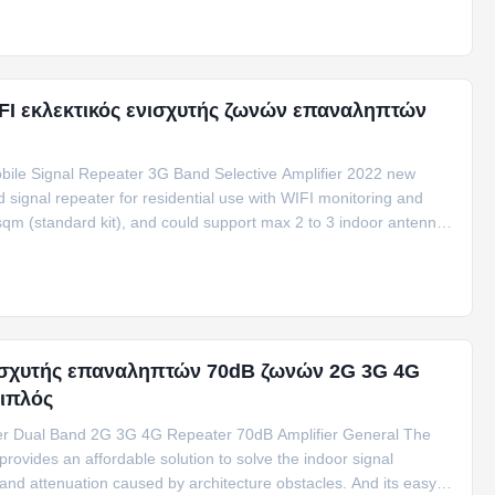
I εκλεκτικός ενισχυτής ζωνών επαναληπτών
bile Signal Repeater 3G Band Selective Amplifier 2022 new
signal repeater for residential use with WIFI monitoring and
0sqm (standard kit), and could support max 2 to 3 indoor antennas
ισχυτής επαναληπτών 70dB ζωνών 2G 3G 4G
ιπλός
r Dual Band 2G 3G 4G Repeater 70dB Amplifier General The
vides an affordable solution to solve the indoor signal
and attenuation caused by architecture obstacles. And its easy