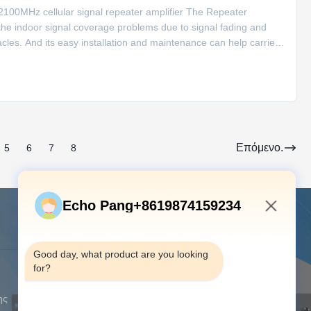
100MHz cellular signal repeater amplifier The Repeater
 the indoor signal coverage problems due to signal fading and
cles. And its easy installation and maintenance can help carrier
Επόμενο.
5
6
7
8
Echo Pang+8619874159234
Μας ελάτε σε επαφή με
7:10 PM
Good day, what product are you looking 
for?
Διεύθυνση:
Πάτωμα 12, οικοδόμηση
Α, Rd Jiangshi, πάρκο βιομηχανίας
ης
υψηλής τεχνολογίας Quanju, περιοχή