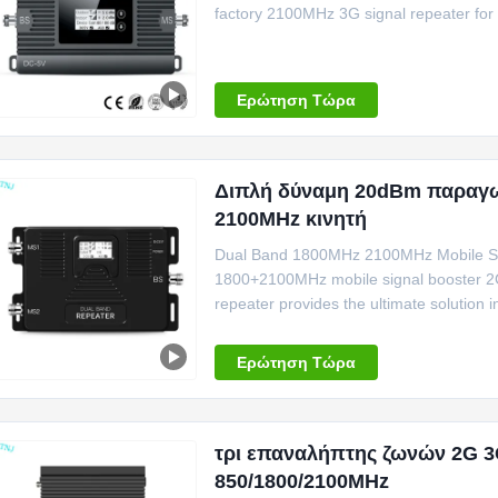
factory 2100MHz 3G signal repeater fo
applied specificall...
Ερώτηση Τώρα
Διπλή δύναμη 20dBm παραγω
2100MHz κινητή
Dual Band 1800MHz 2100MHz Mobile Si
1800+2100MHz mobile signal booster 2G 
repeater provides the ultimate solution
to leak of ...
Ερώτηση Τώρα
τρι επαναλήπτης ζωνών 2G 
850/1800/2100MHz