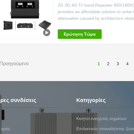
2G 3G 4G Tri band Repeater 850/1800/2
provides an affordable solution to solve
attenuation caused by architecture obsta
...
Ερώτηση Τώρα
Προηγούμενο
1
2
3
4
ρες συνδέσεις
Κατηγορίες
Κινητοί ενισχυτές σημάτων
 εμείς
Επιλεκτικός επαναλήπτης ζών